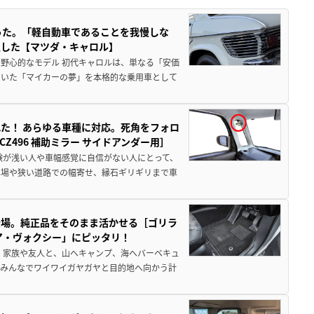
った。「軽自動車であることを我慢しな
生した【マツダ・キャロル】
野心的なモデル 初代キャロルは、単なる「安価
ていた「マイカーの夢」を本格的な乗用車として
た！ あらゆる車種に対応。死角をフォロ
496 補助ミラー サイドアンダー用］
験が浅い人や車幅感覚に自信がない人にとって、
車場や狭い道路での幅寄せ、縁石ギリギリまで車
登場。純正品をそのまま活かせる［ゴリラ
ア・ヴォクシー」にピッタリ！
 家族や友人と、山へキャンプ、海へバーベキュ
でみんなでワイワイガヤガヤと目的地へ向かう計