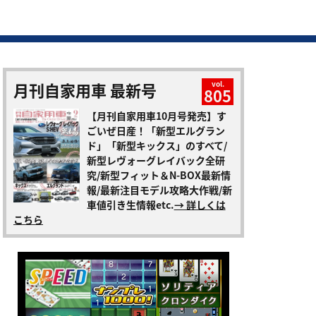
月刊自家用車 最新号
vol.
805
【月刊自家用車10月号発売】す
ごいぜ日産！「新型エルグラン
ド」「新型キックス」のすべて/
新型レヴォーグレイバック全研
究/新型フィット＆N-BOX最新情
報/最新注目モデル攻略大作戦/新
車値引き生情報etc.
→ 詳しくは
こちら