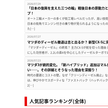
2026/07/29
「日本の復興を支えた三つの輪」戦後日本の原動力
プ！
オート三輪メーカーの多くが街工場レベルだったが、高い技
日本の街角でエンジン付きの乗り物が見られるようになった
た[…]
2026/07/27
マツダのディーゼル撤退は吉と出るか？ 新型CX-5
「マツダ＝ディーゼル」の終焉？ 主力CX-5が舵を切った理由
にした功労者が、2.2Lの直4を中心としたディーゼルターボで
2026/07/23
マツダ3が劇的変化。「新ハイブリッド」追加はマル
い……。その詳細とそうなった理由を深掘り！
時代の要請とコストの壁。なぜ「クリーンディーゼル廃止」な
は、伸びやかでスポーティな「ファストバック（ハッチバッ
2[…]
人気記事ランキング(全体)