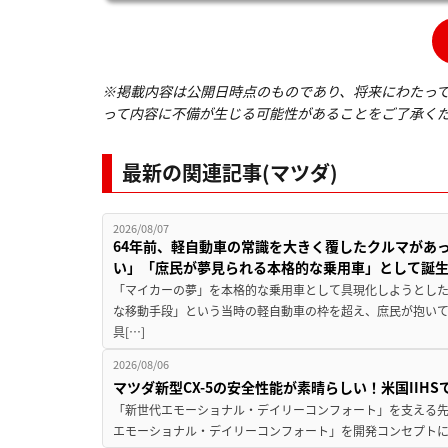
※掲載内容は公開日時点のものであり、将来にわたっ
って内容に不備が生じる可能性があることをご了承く
最新の関連記事(マツダ)
2026/08/07
64年前、軽自動車の常識を大きく覆したクルマがあ
い」「庶民が夢見られる本格的な乗用車」として誕
「マイカーの夢」を本格的な乗用車として具現化しようとした
な移動手段」という当時の軽自動車の枠を超え、庶民が抱い
具[…]
2026/08/06
マツダ新型CX-5の安全性能が素晴らしい！米国IIH
「新世代エモーショナル・デイリーコンフォート」を支える先進安
エモーショナル・デイリーコンフォート」を開発コンセプトに