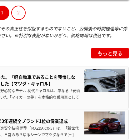
1
2
てその真正性を保証するものでないこと、公開後の時間経過等に伴
ださい。※特別な表記がないかぎり、価格情報は税込です。
もっと見る
った。「軽自動車であることを我慢しな
生した【マツダ・キャロル】
野心的なモデル 初代キャロルは、単なる「安価
ていた「マイカーの夢」を本格的な乗用車として
Sで3年連続全ブランド1位の偉業達成
全技術 新型「MAZDA CX-5」は、「新世代
、日常のあらゆるシーンでマツダならで[…]