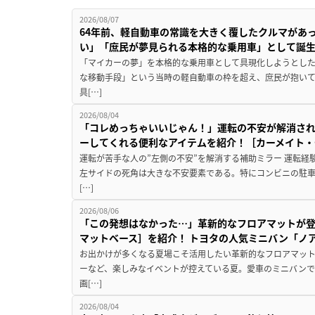
2026/08/07
64年前、軽自動車の常識を大きく覆したクルマがあ
い」「庶民が夢見られる本格的な乗用車」として誕
「マイカーの夢」を本格的な乗用車として具現化しようとした
な移動手段」という当時の軽自動車の枠を超え、庶民が抱い
具[…]
2026/08/04
「コレめっちゃいいじゃん！」運転の不安が解消され
ーしてくれる便利なアイテムを紹介！［カーメイト・CZ
運転が苦手な人の”左側の不安”を解消する補助ミラー 運転経
左サイドの死角は大きな不安要素である。特にコンビニの駐
[…]
2026/08/06
「この発想はなかった…」革新的なフロアマットが
マットベース］を紹介！ トヨタの人気ミニバン「ノ
お出かけが多くなる夏場こそ活用したい革新的なフロアマット
ーなど、楽しみなイベントが控えている夏。愛車のミニバン
画[…]
2026/08/04