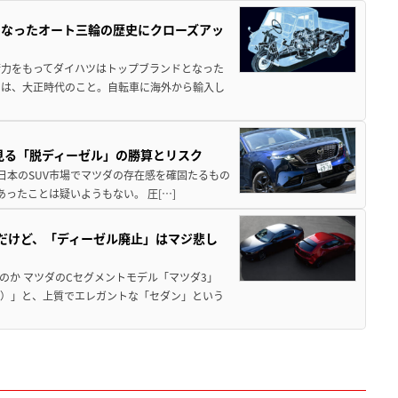
となったオート三輪の歴史にクローズアッ
術力をもってダイハツはトップブランドとなった
のは、大正時代のこと。自転車に海外から輸入し
に見る「脱ディーゼル」の勝算とリスク
 日本のSUV市場でマツダの存在感を確固たるもの
あったことは疑いようもない。 圧[…]
だけど、「ディーゼル廃止」はマジ悲し
のか マツダのCセグメントモデル「マツダ3」
ク）」と、上質でエレガントな「セダン」という