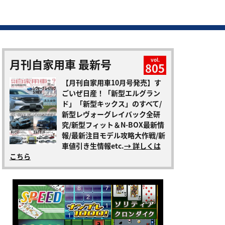
月刊自家用車 最新号
vol.
805
【月刊自家用車10月号発売】す
ごいぜ日産！「新型エルグラン
ド」「新型キックス」のすべて/
新型レヴォーグレイバック全研
究/新型フィット＆N-BOX最新情
報/最新注目モデル攻略大作戦/新
車値引き生情報etc.
→ 詳しくは
こちら