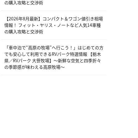
の購入攻略と交渉術
【2026年8月最新】コンパクト＆ワゴン値引き相場
情報！ フィット・ヤリス・ノートなど人気14車種
の購入攻略と交渉術
「車中泊で“高原の牧場”へ行こう！」はじめての方
でも安心して利用できるRVパーク特選情報 【栃木
県／RVパーク 大笹牧場】～新鮮な空気と四季折々
の季節感が味わえる高原牧場～