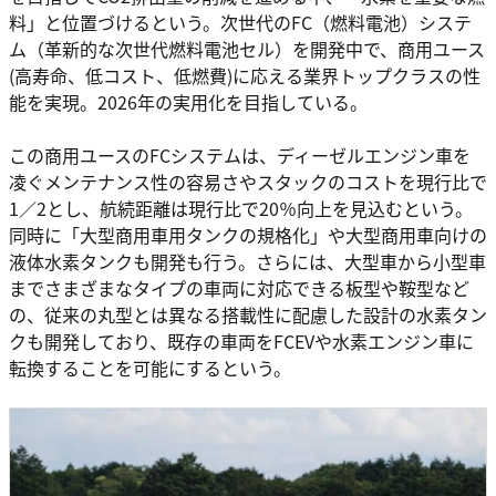
料」と位置づけるという。次世代のFC（燃料電池）システ
ム（革新的な次世代燃料電池セル）を開発中で、商用ユース
(高寿命、低コスト、低燃費)に応える業界トップクラスの性
能を実現。2026年の実用化を目指している。
この商用ユースのFCシステムは、ディーゼルエンジン車を
凌ぐメンテナンス性の容易さやスタックのコストを現行比で
1／2とし、航続距離は現行比で20％向上を見込むという。
同時に「大型商用車用タンクの規格化」や大型商用車向けの
液体水素タンクも開発も行う。さらには、大型車から小型車
までさまざまなタイプの車両に対応できる板型や鞍型など
の、従来の丸型とは異なる搭載性に配慮した設計の水素タン
クも開発しており、既存の車両をFCEVや水素エンジン車に
転換することを可能にするという。