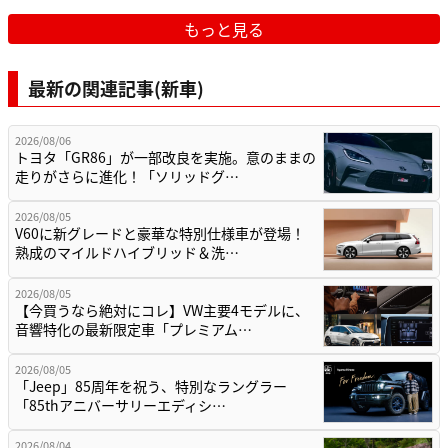
もっと見る
最新の関連記事(新車)
2026/08/06
トヨタ「GR86」が一部改良を実施。意のままの
走りがさらに進化！「ソリッドグ…
2026/08/05
V60に新グレードと豪華な特別仕様車が登場！
熟成のマイルドハイブリッド＆洗…
2026/08/05
【今買うなら絶対にコレ】VW主要4モデルに、
音響特化の最新限定車「プレミアム…
2026/08/05
「Jeep」85周年を祝う、特別なラングラー
「85thアニバーサリーエディシ…
2026/08/04