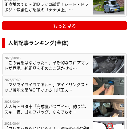
正直舐めてた…BYDラッコ試乗！シート・ドラ
ポジ・静粛性が想像の「ナナメ上」…
もっと見る
人気記事ランキング(全体)
2026/08/06
「この発想はなかった…」革新的なフロアマッ
トが登場。純正品をそのまま活かせる…
2026/07/30
「マジでイライラするわ…」アイドリングスト
ップ機能を常時OFFできる！純正ス…
2026/08/04
大人気トヨタ車「完成度がスゴイ…」釣り竿、
スキー板、ゴルフバッグ、なんでもオ…
2026/08/04
「コレめっちゃいいじゃん！」運転の不安が解