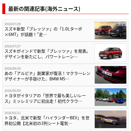
最新の関連記事(海外ニュース)
2026/07/29
スズキ新型「ブレッツァ」の「1.0Lターボ
×6MT」が話題！”走…
2026/07/27
スズキがインドで新型「ブレッツァ」を発表。
デザインを新たにし、パワートレーン…
2026/06/24
あの「アルピナ」創業家が復活！マクラーレン
デザイナーが手掛けた、BMW M5…
2026/06/09
トヨタがイタリアの「世界で最も美しいレー
ス」ミッレミリアに初出走！初代クラウ…
2026/02/11
トヨタ、北米で新型「ハイランダーBEV」を世
界初公開【北米初の3列シート電気…