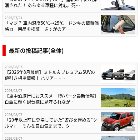
消された！ あらゆる車種に対応。死…
2026/07/21
「マジ？ 車内温度50℃→25℃」ドンキの情熱価
格カー用品を検証。さすがのア…
最新の投稿記事(全体)
2026/08/07
【2026年8月最新】ミドル＆プレミアムSUVの
値引き相場情報！ ハリアー・…
2026/08/07
【車中泊旅行におススメ！ RVパーク最新情報】
白亜に輝く観音様に見守られなが…
2026/08/07
「20年以上前に登場していた“遊びを極める”ク
ルマ」 そんな自由気ままで、タ…
2026/08/07