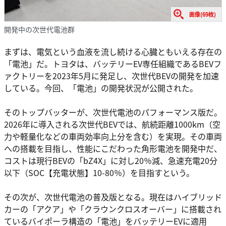
画像(69枚)
開発中の次世代電池群
まずは、電気という血液を流し続ける心臓ともいえる存在の
「電池」だ。トヨタは、バッテリーEV専任組織であるBEVフ
ァクトリーを2023年5月に発足し、次世代BEVの開発を加速
している。今回、「電池」の開発状況が公開された。
そのトップバッターが、次世代電池のパフォーマンス版だ。
2026年に導入される次世代BEVでは、航続距離1000km（空
力や軽量化などの車両効率向上分を含む）を実現。その車両
への搭載を目指し、性能にこだわった角形電池を開発中だ、
コストは現行BEVの「bZ4X」に対し20％減、急速充電20分
以下（SOC【充電状態】10-80％）を目指すという。
その次が、次世代電池の普及版となる。現在はハイブリッド
カーの「アクア」や「クラウンクロスオーバー」に搭載され
ているバイポーラ構造の「電池」をバッテリーEVに適用