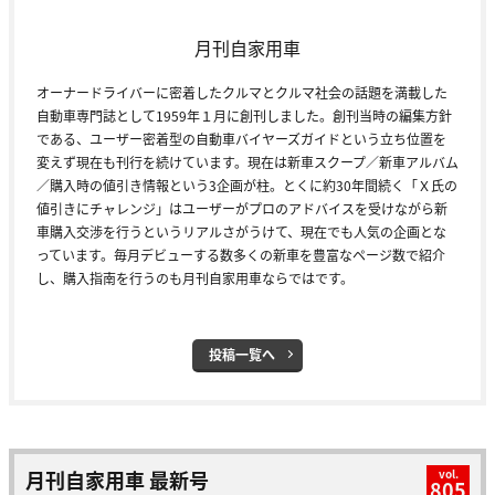
月刊自家用車
オーナードライバーに密着したクルマとクルマ社会の話題を満載した
自動車専門誌として1959年１月に創刊しました。創刊当時の編集方針
である、ユーザー密着型の自動車バイヤーズガイドという立ち位置を
変えず現在も刊行を続けています。現在は新車スクープ／新車アルバム
／購入時の値引き情報という3企画が柱。とくに約30年間続く「Ｘ氏の
値引きにチャレンジ」はユーザーがプロのアドバイスを受けながら新
車購入交渉を行うというリアルさがうけて、現在でも人気の企画とな
っています。毎月デビューする数多くの新車を豊富なページ数で紹介
し、購入指南を行うのも月刊自家用車ならではです。
投稿一覧へ
月刊自家用車 最新号
vol.
805