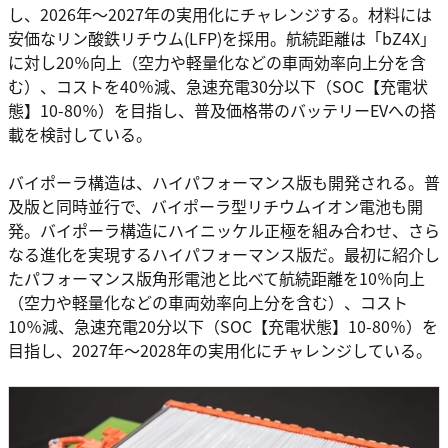
し、2026年〜2027年の実用化にチャレンジする。材料には
安価なリン酸鉄リチウム(LFP)を採用。航続距離は「bZ4X」
に対し20％向上（空力や軽量化などの車両効率向上分を含
む）、コストを40％減、急速充電30分以下（SOC【充電状
態】10-80％）を目指し、普及価格帯のバッテリーEVへの搭
載を検討している。
バイポーラ構造は、ハイパフォーマンス版も開発される。普
及版と同時並行で、バイポーラ型リチウムイオン電池も開
発。バイポーラ構造にハイニッケル正極を組み合わせ、さら
なる進化を実現するハイパフォーマンス版だ。最初に紹介し
たパフォーマンス版角形電池と比べて航続距離を10％向上
（空力や軽量化などの車両効率向上分を含む）、コスト
10％減、急速充電20分以下（SOC【充電状態】10-80％）を
目指し、2027年〜2028年の実用化にチャレンジしている。