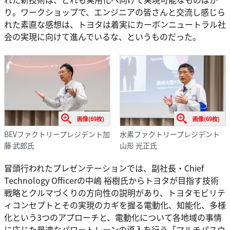
り。ワークショップで、エンジニアの皆さんと交流し感じら
れた素直な感想は、トヨタは着実にカーボンニュートラル社
会の実現に向けて進んでいるな、というものだった。
画像(69枚)
画像(69枚)
BEVファクトリープレジデント加
水素ファクトリープレジデント
藤 武郎氏
山形 光正氏
冒頭行われたプレゼンテーションでは、副社長・Chief
Technology Officerの中嶋 裕樹氏からトヨタが目指す技術
戦略とクルマづくりの方向性の説明があり、トヨタモビリテ
ィコンセプトとその実現のカギを握る電動化、知能化、多様
化という3つのアプローチと、電動化について各地域の事情
に応じた最適なパワートレーンの導入を行う「マルチパスウ