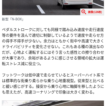
画像(126枚)
新型「N-BOX」
ペダルストロークに対しても同様で踏み込み速度や走行速度
等の要件を汲んで適切に制御しているようで速度や走らせ方
の得手不得手が少ない。余力はともかく街中や高速で大きく
ドライバビリティを変化させない。これもある種の演出なの
だが、心地よく運転するにはそう言った感性との擦り合わせ
が大事であり、余裕があるように感じさせる領域の拡大は運
転ストレス減に役立つ。
フットワークは低中速で走らせているとスーパーハイト系で
は標準的な街乗り柔らかな乗り心地重視型。従来型と比べる
と緩い感じがする。操安から乗り心地に軸脚を移したように
も思えたが、高速コーナリングで印象は大きく変わる。