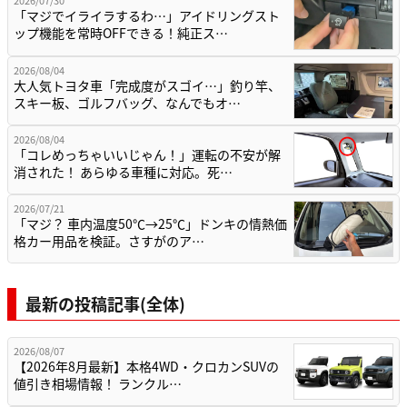
2026/07/30
「マジでイライラするわ…」アイドリングスト
ップ機能を常時OFFできる！純正ス…
2026/08/04
大人気トヨタ車「完成度がスゴイ…」釣り竿、
スキー板、ゴルフバッグ、なんでもオ…
2026/08/04
「コレめっちゃいいじゃん！」運転の不安が解
消された！ あらゆる車種に対応。死…
2026/07/21
「マジ？ 車内温度50℃→25℃」ドンキの情熱価
格カー用品を検証。さすがのア…
最新の投稿記事(全体)
2026/08/07
【2026年8月最新】本格4WD・クロカンSUVの
値引き相場情報！ ランクル…