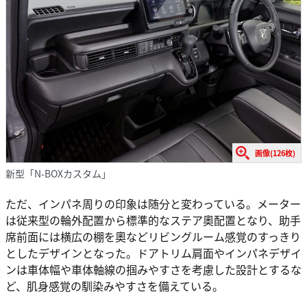
画像(126枚)
新型「N-BOXカスタム」
ただ、インパネ周りの印象は随分と変わっている。メーター
は従来型の輪外配置から標準的なステア奧配置となり、助手
席前面には横広の棚を奧などリビングルーム感覚のすっきり
としたデザインとなった。ドアトリム肩面やインパネデザイ
ンは車体幅や車体軸線の掴みやすさを考慮した設計とするな
ど、肌身感覚の馴染みやすさを備えている。