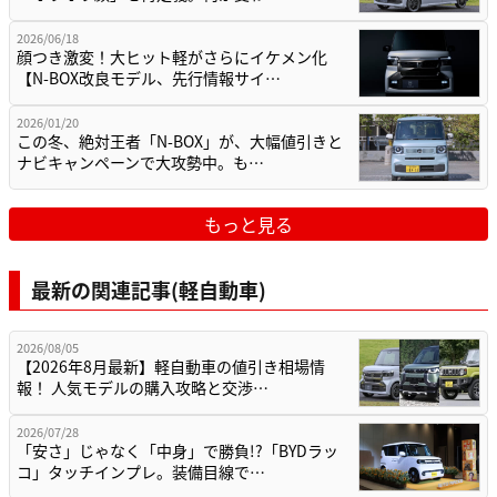
2026/06/18
顔つき激変！大ヒット軽がさらにイケメン化
【N-BOX改良モデル、先行情報サイ…
2026/01/20
この冬、絶対王者「N-BOX」が、大幅値引きと
ナビキャンペーンで大攻勢中。も…
もっと見る
最新の関連記事(軽自動車)
2026/08/05
【2026年8月最新】軽自動車の値引き相場情
報！ 人気モデルの購入攻略と交渉…
2026/07/28
「安さ」じゃなく「中身」で勝負!?「BYDラッ
コ」タッチインプレ。装備目線で…