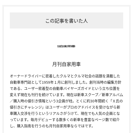
この記事を書いた人
月刊自家用車
オーナードライバーに密着したクルマとクルマ社会の話題を満載した
自動車専門誌として1959年１月に創刊しました。創刊当時の編集方針
である、ユーザー密着型の自動車バイヤーズガイドという立ち位置を
変えず現在も刊行を続けています。現在は新車スクープ／新車アルバム
／購入時の値引き情報という3企画が柱。とくに約30年間続く「Ｘ氏の
値引きにチャレンジ」はユーザーがプロのアドバイスを受けながら新
車購入交渉を行うというリアルさがうけて、現在でも人気の企画とな
っています。毎月デビューする数多くの新車を豊富なページ数で紹介
し、購入指南を行うのも月刊自家用車ならではです。