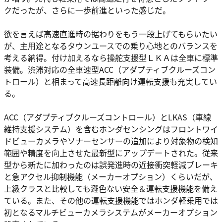
クだったが、さらに一歩前進といった感じだ。
欲を言えば高速直進時の据わりをもう一段上げてもらいたい
が、主用途となるタウンユースでの乗り心地とのバランスを
考える納得。付け加えるなら操舵支援型ＬＫＡは全車に標準
装備。渋滞対応の全車速型ACC（アダプティブクルーズコン
トロール）と相まって高速長距離向け運転支援も充実してい
る。
ACC（アダプティブクルーズコントロール）とLKAS（車線
維持支援システム）を含むホンダセンシングはフロントワイ
ドビューカメラやソナーセンサーの追加により対象物の検知
範囲や精度を向上させた最新型にアップデートされた。従来
型から新たに加わったのは誤発進時の近接衝突軽減ブレーキ
と急アクセル抑制機能（メーカーオプション）くらいだが、
上級クラスと比較しても遜色ない安全＆運転支援機能を備え
ている。また、その他の運転支援機能ではホンダ軽乗用では
初となるマルチビューカメラシステムがメーカーオプション