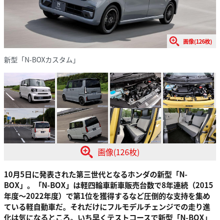
画像(126枚)
新型「N-BOXカスタム」
画像(126枚)
10月5日に発表された第三世代となるホンダの新型「N-
BOX」。「N-BOX」は軽四輪車新車販売台数で8年連続（2015
年度〜2022年度）で第1位を獲得するなど圧倒的な支持を集め
ている軽自動車だ。それだけにフルモデルチェンジでの走り進
化は気になるところ。いち早くテストコースで新型「N-BOX」