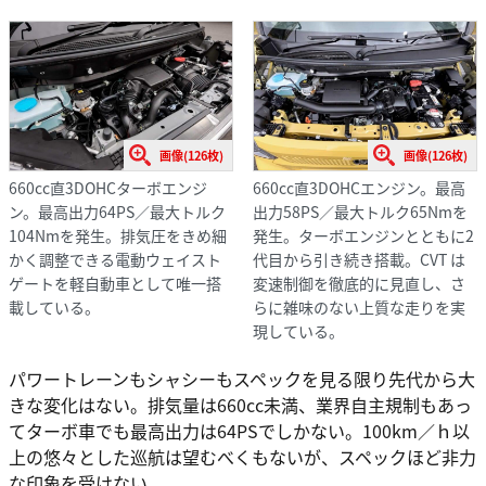
画像(126枚)
画像(126枚)
660cc直3DOHCターボエンジ
660cc直3DOHCエンジン。最高
ン。最高出力64PS／最大トルク
出力58PS／最大トルク65Nmを
104Nmを発生。排気圧をきめ細
発生。ターボエンジンとともに2
かく調整できる電動ウェイスト
代目から引き続き搭載。CVT は
ゲートを軽自動車として唯一搭
変速制御を徹底的に見直し、さ
載している。
らに雑味のない上質な走りを実
現している。
パワートレーンもシャシーもスペックを見る限り先代から大
きな変化はない。排気量は660cc未満、業界自主規制もあっ
てターボ車でも最高出力は64PSでしかない。100km／ｈ以
上の悠々とした巡航は望むべくもないが、スペックほど非力
な印象を受けない。