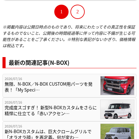
1
2
※掲載内容は公開日時点のものであり、将来にわたってその真正性を保証
するものでないこと、公開後の時間経過等に伴って内容に不備が生じる可
能性があることをご了承ください。※特別な表記がないかぎり、価格情報
は税込です。
最新の関連記事(N-BOX)
2026/07/16
無限、N-BOX／N-BOX CUSTOM用パーツを発
表！「My Speci…
2026/07/16
完成度スゴすぎ！ 新型N-BOXカスタムをさらに
精悍に仕立てる「赤いアクセン…
2026/07/16
新N-BOXカスタムは、巨大クロームグリルで
「オラオラ顔」を再定義。何が変わ…