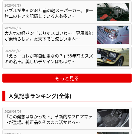
2026/07/17
バブルが生んだ34年前の軽スーパーカー。唯一
無二のドアを記憶している人も多い…
2026/07/02
大人気の軽バン「こりゃスゴいわ…」専用機能
が素晴らしい。炎天下でも涼しい車内…
2026/06/18
「えっ…コレが軽自動車なの？」55年前のスズ
キの名車。美しいデザインはもはや…
もっと見る
人気記事ランキング(全体)
2026/08/06
「この発想はなかった…」革新的なフロアマッ
トが登場。純正品をそのまま活かせる…