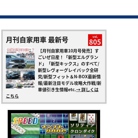
月刊自家用車 最新号
vol.
805
【月刊自家用車10月号発売】す
ごいぜ日産！「新型エルグラン
ド」「新型キックス」のすべて/
新型レヴォーグレイバック全研
究/新型フィット＆N-BOX最新情
報/最新注目モデル攻略大作戦/新
車値引き生情報etc.
→ 詳しくは
こちら