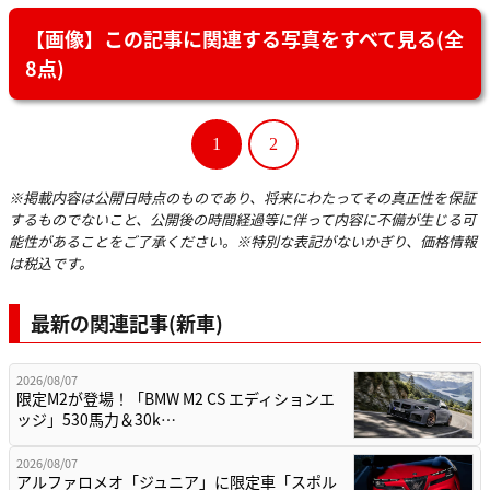
【画像】この記事に関連する写真をすべて見る(全
8点)
1
2
※掲載内容は公開日時点のものであり、将来にわたってその真正性を保証
するものでないこと、公開後の時間経過等に伴って内容に不備が生じる可
能性があることをご了承ください。※特別な表記がないかぎり、価格情報
は税込です。
最新の関連記事(新車)
2026/08/07
限定M2が登場！「BMW M2 CS エディションエ
ッジ」530馬力＆30k…
2026/08/07
アルファロメオ「ジュニア」に限定車「スポル