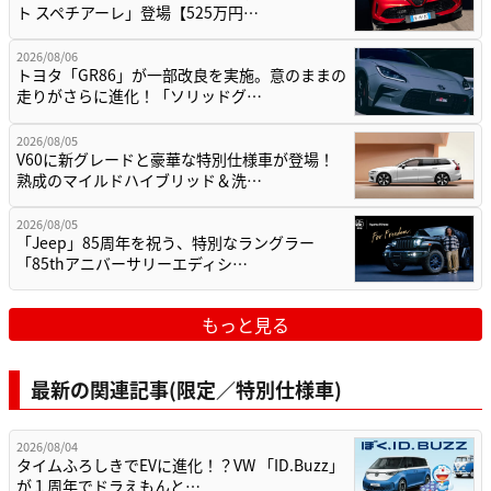
ト スペチアーレ」登場【525万円…
2026/08/06
トヨタ「GR86」が一部改良を実施。意のままの
走りがさらに進化！「ソリッドグ…
2026/08/05
V60に新グレードと豪華な特別仕様車が登場！
熟成のマイルドハイブリッド＆洗…
2026/08/05
「Jeep」85周年を祝う、特別なラングラー
「85thアニバーサリーエディシ…
もっと見る
最新の関連記事(限定／特別仕様車)
2026/08/04
タイムふろしきでEVに進化！？VW 「ID.Buzz」
が１周年でドラえもんと…