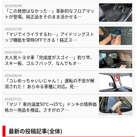
2026/08/06
「この発想はなかった…」革新的なフロアマッ
トが登場。純正品をそのまま活かせる…
2026/07/30
「マジでイライラするわ…」アイドリングスト
ップ機能を常時OFFできる！純正ス…
2026/08/04
大人気トヨタ車「完成度がスゴイ…」釣り竿、
スキー板、ゴルフバッグ、なんでもオ…
2026/08/04
「コレめっちゃいいじゃん！」運転の不安が解
消された！ あらゆる車種に対応。死…
2026/07/21
「マジ？ 車内温度50℃→25℃」ドンキの情熱価
格カー用品を検証。さすがのア…
最新の投稿記事(全体)