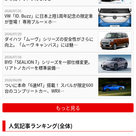
2026/07/31
VW「ID. Buzz」に日本上陸1周年記念の限定車
が登場！ 専用ブルー×ホ…
2026/07/29
ダイハツ「ムーヴ」シリーズの安全性がさらに
向上。「ムーヴ キャンバス」には魅…
2026/07/16
BYD「SEALION 7」シリーズを一部仕様変更。
リアトノカバーを標準装備…
2026/04/09
ついに本命「6速MT」搭載！ スバルが限定600
台のコンプリートカー、WRX…
もっと見る
人気記事ランキング(全体)