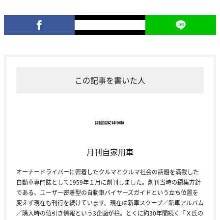
この記事を書いた人
月刊自家用車
オーナードライバーに密着したクルマとクルマ社会の話題を満載した
自動車専門誌として1959年１月に創刊しました。創刊当時の編集方針
である、ユーザー密着型の自動車バイヤーズガイドという立ち位置を
変えず現在も刊行を続けています。現在は新車スクープ／新車アルバム
／購入時の値引き情報という3企画が柱。とくに約30年間続く「Ｘ氏の