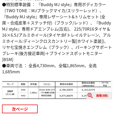
●特別標準装備 ： 『Buddy MJ style』専用ボディカラー
（TWO TONE：MJブラックマイカ/スリラーレッド）、
『Buddy MJ style』専用レザーシート&トリムセット (全
席・合成皮革＋ステッチ付)（ブラック/レッド）、『Buddy
MJ style』専用ドアエンブレム(左右)、 225/70R16タイヤ＆
16×6.5Jアルミホイール(タイヤ:BFトレイルテレーン、アル
ミホイール:ディーンクロスカントリー製[ホワイト塗装])、
リヤ七宝焼きエンブレム（ブラック）、パーキングサポート
ブレーキ(後方接近車両)＋ブラインドスポットモニター
[BSM]
●車両寸法 ： 全長4,730mm、全幅1,865mm、全高
1,685mm
画像(8枚)
次ページ