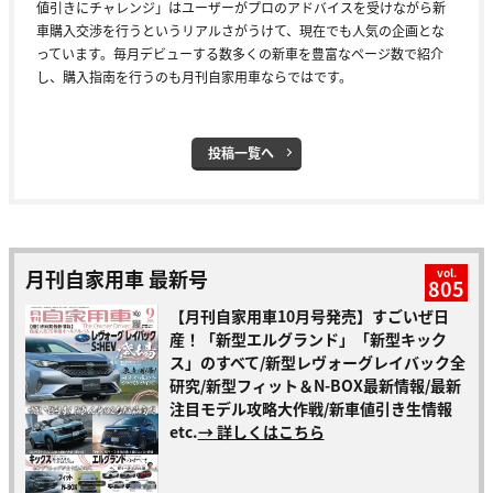
値引きにチャレンジ」はユーザーがプロのアドバイスを受けながら新
車購入交渉を行うというリアルさがうけて、現在でも人気の企画とな
っています。毎月デビューする数多くの新車を豊富なページ数で紹介
し、購入指南を行うのも月刊自家用車ならではです。
投稿一覧へ
月刊自家用車 最新号
vol.
805
【月刊自家用車10月号発売】すごいぜ日
産！「新型エルグランド」「新型キック
ス」のすべて/新型レヴォーグレイバック全
研究/新型フィット＆N-BOX最新情報/最新
注目モデル攻略大作戦/新車値引き生情報
etc.
→ 詳しくはこちら