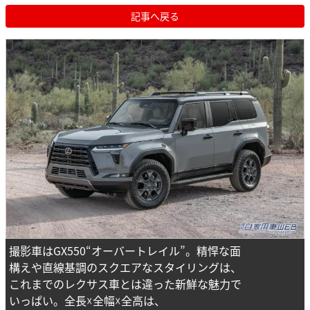
記事へ戻る
撮影車はGX550“オーバートレイル”。精悍な面
構えや直線基調のスクエアなスタイリングは、
これまでのレクサス車とは違った新鮮な魅力で
いっぱい。全長☓全幅☓全高は、