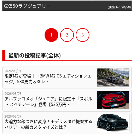
GX550ラグジュアリー
(画像 No.20/58)
1
2
3
最新の投稿記事(全体)
2026/08/07
限定M2が登場！「BMW M2 CS エディションエ
ッジ」530馬力＆30k…
2026/08/07
アルファロメオ「ジュニア」に限定車「スポル
ト スペチアーレ」登場【525万円…
2026/08/07
大迫力な顔つきに変身！モデリスタが提案する
ハリアーの新カスタマイズとは？