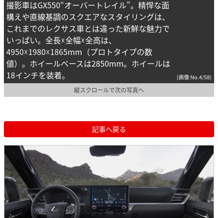
撮影車はGX550“オーバートレイル”。精悍な面
構えや直線基調のスクエアなスタイリングは、
これまでのレクサス車とは違った新鮮な魅力で
いっぱい。全長☓全幅☓全高は、
4950☓1980☓1865mm（プロトタイプの数
値）。ホイールベースは2850mm。ホイールは
18インチを装着。
(画像 No.4/58)
縦スクロールで次の写真へ
記事へ戻る