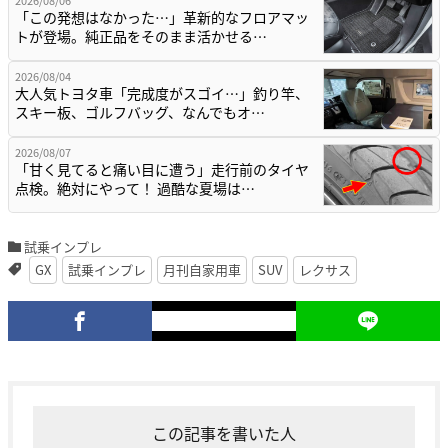
「この発想はなかった…」革新的なフロアマッ
トが登場。純正品をそのまま活かせる…
2026/08/04
大人気トヨタ車「完成度がスゴイ…」釣り竿、
スキー板、ゴルフバッグ、なんでもオ…
2026/08/07
「甘く見てると痛い目に遭う」走行前のタイヤ
点検。絶対にやって！ 過酷な夏場は…
試乗インプレ
GX
試乗インプレ
月刊自家用車
SUV
レクサス
この記事を書いた人