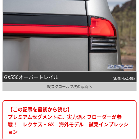
GX550オーバートレイル
(画像 No.1/58)
縦スクロールで次の写真へ
【この記事を最初から読む】
プレミアムセグメントに、実力派オフローダーが参
戦！ レクサス・GX 海外モデル 試乗インプレッシ
ョン