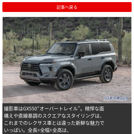
記事へ戻る
撮影車はGX550“オーバートレイル”。精悍な面
構えや直線基調のスクエアなスタイリングは、
これまでのレクサス車とは違った新鮮な魅力で
いっぱい。全長☓全幅☓全高は、