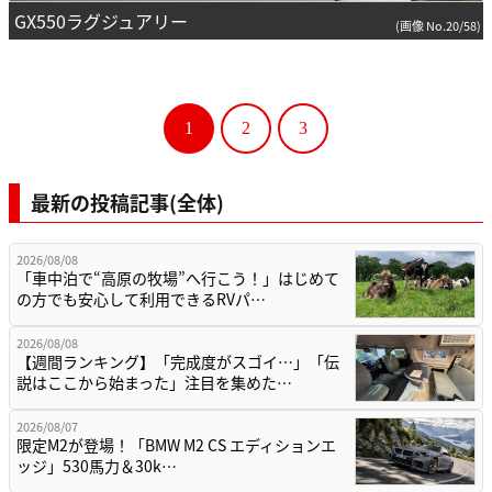
GX550ラグジュアリー
(画像 No.20/58)
1
2
3
最新の投稿記事(全体)
2026/08/08
「車中泊で“高原の牧場”へ行こう！」はじめて
の方でも安心して利用できるRVパ…
2026/08/08
【週間ランキング】「完成度がスゴイ…」「伝
説はここから始まった」注目を集めた…
2026/08/07
限定M2が登場！「BMW M2 CS エディションエ
ッジ」530馬力＆30k…