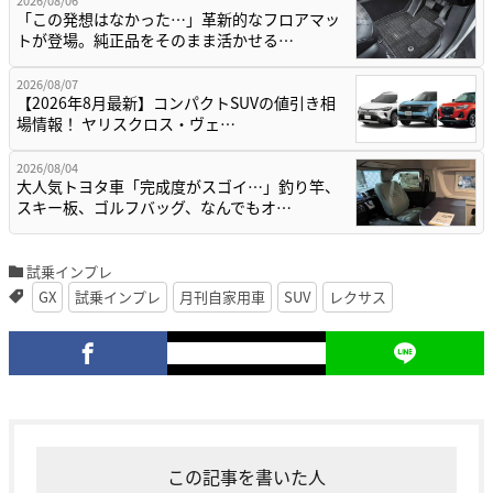
「この発想はなかった…」革新的なフロアマッ
トが登場。純正品をそのまま活かせる…
2026/08/07
【2026年8月最新】コンパクトSUVの値引き相
場情報！ ヤリスクロス・ヴェ…
2026/08/04
大人気トヨタ車「完成度がスゴイ…」釣り竿、
スキー板、ゴルフバッグ、なんでもオ…
試乗インプレ
GX
試乗インプレ
月刊自家用車
SUV
レクサス
この記事を書いた人