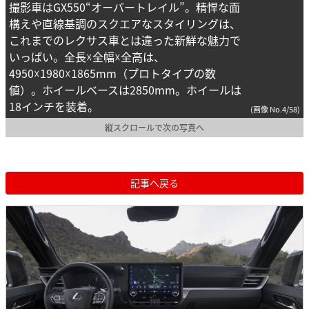
撮影車はGX550“オーバートレイル”。精悍な面
構えや直線基調のスクエアなスタイリングは、
これまでのレクサス車とは違った新鮮な魅力で
いっぱい。全長☓全幅☓全高は、
4950☓1980☓1865mm（プロトタイプの数
値）。ホイールベースは2850mm。ホイールは
18インチを装着。
(画像 No.4/58)
縦スクロールで次の写真へ
記事へ戻る