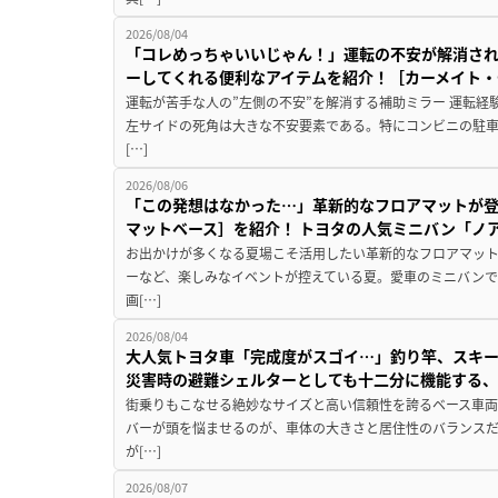
2026/08/04
「コレめっちゃいいじゃん！」運転の不安が解消され
ーしてくれる便利なアイテムを紹介！［カーメイト・CZ
運転が苦手な人の”左側の不安”を解消する補助ミラー 運転経
左サイドの死角は大きな不安要素である。特にコンビニの駐
[…]
2026/08/06
「この発想はなかった…」革新的なフロアマットが
マットベース］を紹介！ トヨタの人気ミニバン「ノ
お出かけが多くなる夏場こそ活用したい革新的なフロアマット
ーなど、楽しみなイベントが控えている夏。愛車のミニバン
画[…]
2026/08/04
大人気トヨタ車「完成度がスゴイ…」釣り竿、スキー
災害時の避難シェルターとしても十二分に機能する
街乗りもこなせる絶妙なサイズと高い信頼性を誇るベース車両
バーが頭を悩ませるのが、車体の大きさと居住性のバランス
が[…]
2026/08/07