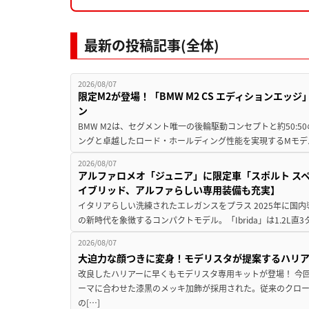
最新の投稿記事(全体)
2026/08/07
限定M2が登場！「BMW M2 CS エディションエッジ
ン
BMW M2は、セグメント唯一の後輪駆動コンセプトと約50:
ングと卓越したロード・ホールディング性能を実現するMモデル。BMW 
2026/08/07
アルファロメオ「ジュニア」に限定車「スポルト スペ
イブリッド、アルファらしい専用装備も充実】
イタリアらしい洗練されたエレガンスをプラス 2025年に国内
の新時代を象徴するコンパクトモデル。「Ibrida」は1.2L直3
2026/08/07
大迫力な顔つきに変身！モデリスタが提案するハリ
改良したハリアーに早くもモデリスタ専用キットが登場！ 今
ーマに合わせた漆黒のメッキ加飾が採用された。従来のクロ
の[…]