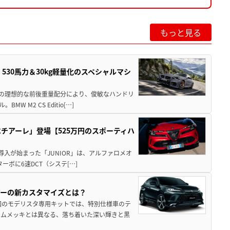
もっと見る
」530馬力＆30kg軽量化のスペシャルマシ
50の理想的な前後重量配分により、俊敏なハンドリ
M2 CS Editio[…]
チアーレ」登場【525万円のスポーティハ
導入が始まった「JUNIOR」は、アルファロメオ
ターボに6速DCT（システ[…]
アーの新カスタマイズとは？
回のモデリスタ専用キットでは、特別仕様車のテ
ームメッキとは異なる、落ち着いた深い輝きと黒