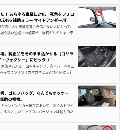
た！ あらゆる車種に対応。死角をフォロ
496 補助ミラー サイドアンダー用］
験が浅い人や車幅感覚に自信がない人にとって、
車場や狭い道路での幅寄せ、縁石ギリギリまで車
登場。純正品をそのまま活かせる［ゴリラ
ア・ヴォクシー」にピッタリ！
 家族や友人と、山へキャンプ、海へバーベキュ
でみんなでワイワイガヤガヤと目的地へ向かう計
板、ゴルフバッグ、なんでもオッケー。
、無敵の相棒。
 キャンピングカー選びにおいて、多くのドライ
だ。広々としたキャブコンバージョンは魅力的だ