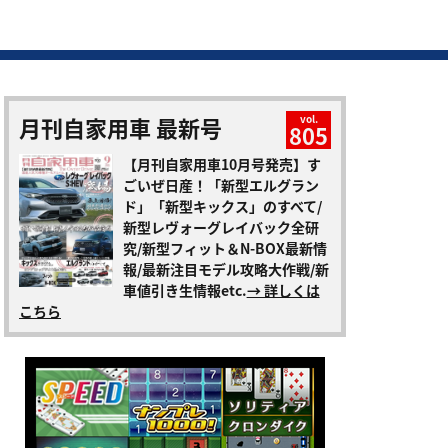
月刊自家用車 最新号
vol.
805
【月刊自家用車10月号発売】す
ごいぜ日産！「新型エルグラン
ド」「新型キックス」のすべて/
新型レヴォーグレイバック全研
究/新型フィット＆N-BOX最新情
報/最新注目モデル攻略大作戦/新
車値引き生情報etc.
→ 詳しくは
こちら