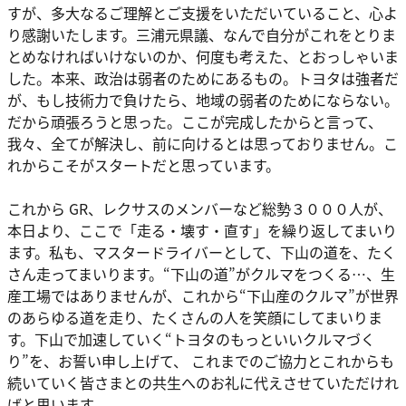
すが、多大なるご理解とご支援をいただいていること、心よ
り感謝いたします。三浦元県議、なんで自分がこれをとりま
とめなければいけないのか、何度も考えた、とおっしゃいま
した。本来、政治は弱者のためにあるもの。トヨタは強者だ
が、もし技術力で負けたら、地域の弱者のためにならない。
だから頑張ろうと思った。ここが完成したからと言って、
我々、全てが解決し、前に向けるとは思っておりません。こ
れからこそがスタートだと思っています。
これから GR、レクサスのメンバーなど総勢３０００人が、
本日より、ここで「走る・壊す・直す」を繰り返してまいり
ます。私も、マスタードライバーとして、下山の道を、たく
さん走ってまいります。“下山の道”がクルマをつくる…、生
産工場ではありませんが、これから“下山産のクルマ”が世界
のあらゆる道を走り、たくさんの人を笑顔にしてまいりま
す。下山で加速していく“トヨタのもっといいクルマづく
り”を、お誓い申し上げて、 これまでのご協力とこれからも
続いていく皆さまとの共生へのお礼に代えさせていただけれ
ばと思います。