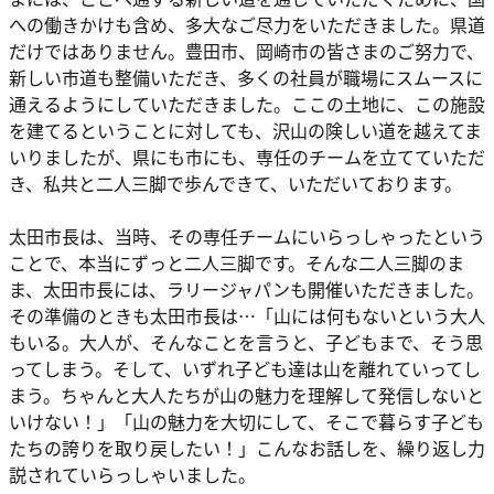
への働きかけも含め、多大なご尽力をいただきました。県道
だけではありません。豊田市、岡崎市の皆さまのご努力で、
新しい市道も整備いただき、多くの社員が職場にスムースに
通えるようにしていただきました。ここの土地に、この施設
を建てるということに対しても、沢山の険しい道を越えてま
いりましたが、県にも市にも、専任のチームを立てていただ
き、私共と二人三脚で歩んできて、いただいております。
太田市長は、当時、その専任チームにいらっしゃったという
ことで、本当にずっと二人三脚です。そんな二人三脚のま
ま、太田市長には、ラリージャパンも開催いただきました。
その準備のときも太田市長は…「山には何もないという大人
もいる。大人が、そんなことを言うと、子どもまで、そう思
ってしまう。そして、いずれ子ども達は山を離れていってし
まう。ちゃんと大人たちが山の魅力を理解して発信しないと
いけない！」「山の魅力を大切にして、そこで暮らす子ども
たちの誇りを取り戻したい！」こんなお話しを、繰り返し力
説されていらっしゃいました。