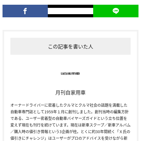
この記事を書いた人
月刊自家用車
オーナードライバーに密着したクルマとクルマ社会の話題を満載した
自動車専門誌として1959年１月に創刊しました。創刊当時の編集方針
である、ユーザー密着型の自動車バイヤーズガイドという立ち位置を
変えず現在も刊行を続けています。現在は新車スクープ／新車アルバム
／購入時の値引き情報という3企画が柱。とくに約30年間続く「Ｘ氏の
値引きにチャレンジ」はユーザーがプロのアドバイスを受けながら新