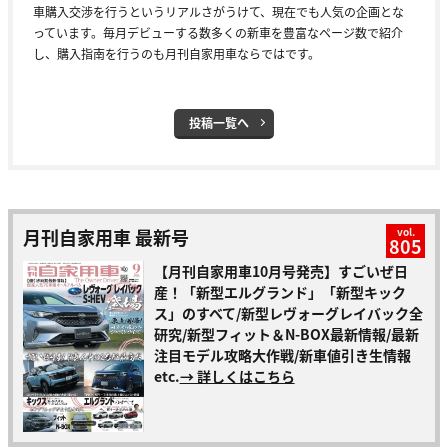
車購入交渉を行うというリアルさがうけて、現在でも人気の企画とな
っています。毎月デビューする数多くの新車を豊富なページ数で紹介
し、購入指南を行うのも月刊自家用車ならではです。
投稿一覧へ
月刊自家用車 最新号
vol.
805
【月刊自家用車10月号発売】すごいぜ日
産！「新型エルグランド」「新型キック
ス」のすべて/新型レヴォーグレイバック全
研究/新型フィット＆N-BOX最新情報/最新
注目モデル攻略大作戦/新車値引き生情報
etc.
→ 詳しくはこちら