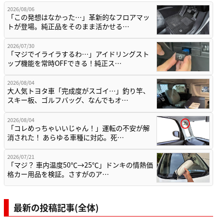
2026/08/06
「この発想はなかった…」革新的なフロアマッ
トが登場。純正品をそのまま活かせる…
2026/07/30
「マジでイライラするわ…」アイドリングスト
ップ機能を常時OFFできる！純正ス…
2026/08/04
大人気トヨタ車「完成度がスゴイ…」釣り竿、
スキー板、ゴルフバッグ、なんでもオ…
2026/08/04
「コレめっちゃいいじゃん！」運転の不安が解
消された！ あらゆる車種に対応。死…
2026/07/21
「マジ？ 車内温度50℃→25℃」ドンキの情熱価
格カー用品を検証。さすがのア…
最新の投稿記事(全体)