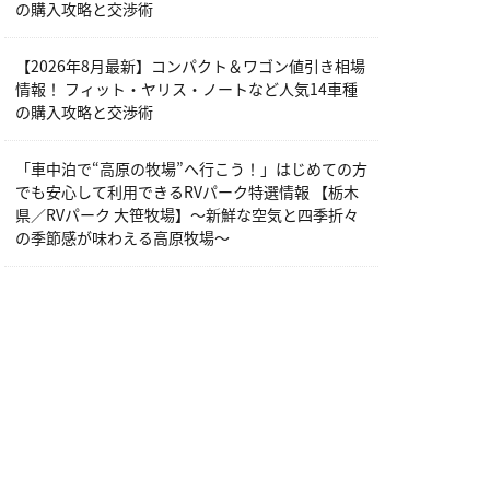
の購入攻略と交渉術
【2026年8月最新】コンパクト＆ワゴン値引き相場
情報！ フィット・ヤリス・ノートなど人気14車種
の購入攻略と交渉術
「車中泊で“高原の牧場”へ行こう！」はじめての方
でも安心して利用できるRVパーク特選情報 【栃木
県／RVパーク 大笹牧場】～新鮮な空気と四季折々
の季節感が味わえる高原牧場～