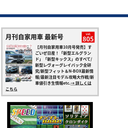
月刊自家用車 最新号
vol.
805
【月刊自家用車10月号発売】す
ごいぜ日産！「新型エルグラン
ド」「新型キックス」のすべて/
新型レヴォーグレイバック全研
究/新型フィット＆N-BOX最新情
報/最新注目モデル攻略大作戦/新
車値引き生情報etc.
→ 詳しくは
こちら