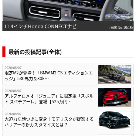
11.4インチHonda CONNECTナビ
(画像 No.15/15)
最新の投稿記事(全体)
2026/08/07
限定M2が登場！「BMW M2 CS エディションエ
ッジ」530馬力＆30k…
2026/08/07
アルファロメオ「ジュニア」に限定車「スポル
ト スペチアーレ」登場【525万円…
2026/08/07
大迫力な顔つきに変身！モデリスタが提案する
ハリアーの新カスタマイズとは？