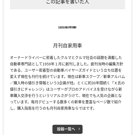
この記事を書いた人
月刊自家用車
オーナードライバーに密着したクルマとクルマ社会の話題を満載した
自動車専門誌として1959年１月に創刊しました。創刊当時の編集方針
である、ユーザー密着型の自動車バイヤーズガイドという立ち位置を
変えず現在も刊行を続けています。現在は新車スクープ／新車アルバム
／購入時の値引き情報という3企画が柱。とくに約30年間続く「Ｘ氏の
値引きにチャレンジ」はユーザーがプロのアドバイスを受けながら新
車購入交渉を行うというリアルさがうけて、現在でも人気の企画とな
っています。毎月デビューする数多くの新車を豊富なページ数で紹介
し、購入指南を行うのも月刊自家用車ならではです。
投稿一覧へ