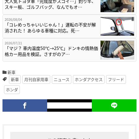
大人気トヨタ車「完成度がスゴイ…」釣り竿、
スキー板、ゴルフバッグ、なんでもオ…
2026/08/04
「コレめっちゃいいじゃん！」運転の不安が解
消された！ あらゆる車種に対応。死…
2026/07/21
「マジ？ 車内温度50℃→25℃」ドンキの情熱価
格カー用品を検証。さすがのア…
新車
新車
月刊自家用車
ニュース
ホンダアクセス
フリード
ホンダ