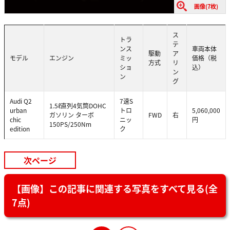
画像(7枚)
ス
トラ
テ
ンス
車両本体
駆動
ア
モデル
エンジン
ミッ
価格（税
方式
リ
ショ
込）
ン
ン
グ
Audi Q2
7速S
1.5ℓ直列4気筒DOHC
urban
トロ
5,060,000
ガソリン ターボ
FWD
右
chic
ニッ
円
150PS/250Nm
edition
ク
次ページ
【画像】この記事に関連する写真をすべて見る(全
7点)