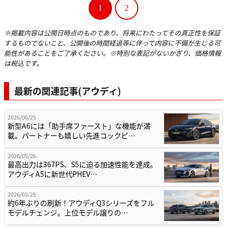
1
2
※掲載内容は公開日時点のものであり、将来にわたってその真正性を保証
するものでないこと、公開後の時間経過等に伴って内容に不備が生じる可
能性があることをご了承ください。※特別な表記がないかぎり、価格情報
は税込です。
最新の関連記事(アウディ)
2026/06/25
新型A6には「助手席ファースト」な機能が満
載。パートナーも嬉しい先進コックピ…
2026/05/26
最高出力は367PS、S5に迫る加速性能を達成。
アウディA5に新世代PHEV…
2026/05/25
約6年ぶりの刷新！アウディQ3シリーズをフル
モデルチェンジ。上位モデル譲りの…