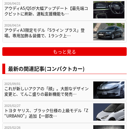
2026/04/21
アウディA5/Q5が大幅アップデート【最先端コ
クピットに刷新、運転支援機能も…
2026/04/14
アウディA3限定モデル「Sライン プラス」登
場。専用加飾＆装備で、1ランク上…
もっと見る
最新の関連記事(コンパクトカー)
2025/09/01
これが新しいアクアの「顔」。大胆なデザイン
変更と、てんこ盛りの最新機能で発売…
2025/02/27
トヨタ ヤリス、ブラック仕様の上級モデル「Z
“URBANO”」追加【一部改…
2025/02/26