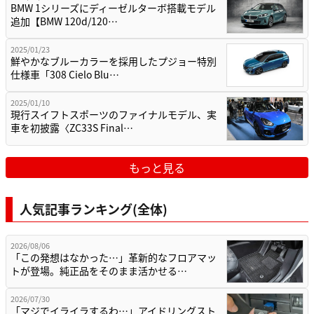
BMW 1シリーズにディーゼルターボ搭載モデル
追加【BMW 120d/120…
2025/01/23
鮮やかなブルーカラーを採用したプジョー特別
仕様車「308 Cielo Blu…
2025/01/10
現行スイフトスポーツのファイナルモデル、実
車を初披露〈ZC33S Final…
もっと見る
人気記事ランキング(全体)
2026/08/06
「この発想はなかった…」革新的なフロアマッ
トが登場。純正品をそのまま活かせる…
2026/07/30
「マジでイライラするわ…」アイドリングスト