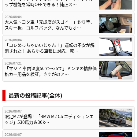
ップ機能を常時OFFできる！純正ス…
2026/08/04
大人気トヨタ車「完成度がスゴイ…」釣り竿、
スキー板、ゴルフバッグ、なんでもオ…
2026/08/04
「コレめっちゃいいじゃん！」運転の不安が解
消された！ あらゆる車種に対応。死…
2026/07/21
「マジ？ 車内温度50℃→25℃」ドンキの情熱価
格カー用品を検証。さすがのア…
最新の投稿記事(全体)
2026/08/07
限定M2が登場！「BMW M2 CS エディションエ
ッジ」530馬力＆30k…
2026/08/07