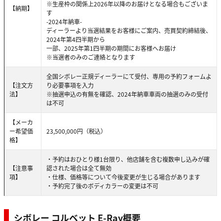
※生産枠の関係上2026年以降のお届けとなる場合もございま
【納期】
す
-2024年納車-
ディーラーより当選結果をお客様にご案内、売買契約締結後、
2024年第4四半期から
一部、2025年第1四半期の期間にお客様へお届け
※当選者のみのご連絡となります
全国シボレー正規ディーラーにて受付、専用の予約フォームよ
【注文方
り必要事項を入力
法】
※抽選申込の有無を確認、2024年納車車両の抽選のみの受付
は不可
【メーカ
ー希望価
23,500,000円（税込）
格】
・予約はおひとり様1台限り、他店舗を含む複数申し込みが確
【注意事
認された場合は全て無効
項】
・仕様、価格等について今後変更が生じる場合があります
・予約完了後のボディカラーの変更は不可
シボレー コルベット E-Ray概要