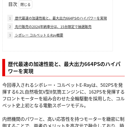
目次
1
歴代最速の加速性能と、最大出力664PSのハイパワーを実現
2
先行販売の2024年納車分は、15台限定で抽選販売
3
シボレー コルベット E-Ray概要
歴代最速の加速性能と、最大出力664PSのハイパ
ワーを実現
今回導入されるシボレー・コルベットE-Rayは、502PSを発
揮する6.2L自然吸気V型8気筒エンジンに、162PSを発揮する
フロントモーターを組み合わせた全輪駆動を採用した、コル
ベット史上初となる電動スポーツモデル。
内燃機関のパワーと、高い応答性を持つモーターを緻密に制
御することで、両者のメリットを高次元で融合しており、時