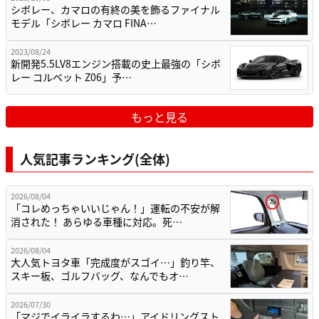
シボレー、カマロの有終の美を飾るファイナル
モデル「シボレー カマロ FINA…
2023/08/24
新開発5.5LV8エンジン搭載の史上最強の「シボ
レー コルベット Z06」予…
もっと見る
人気記事ランキング(全体)
2026/08/04
「コレめっちゃいいじゃん！」運転の不安が解
消された！ あらゆる車種に対応。死…
2026/08/04
大人気トヨタ車「完成度がスゴイ…」釣り竿、
スキー板、ゴルフバッグ、なんでもオ…
2026/07/30
「マジでイライラするわ…」アイドリングスト