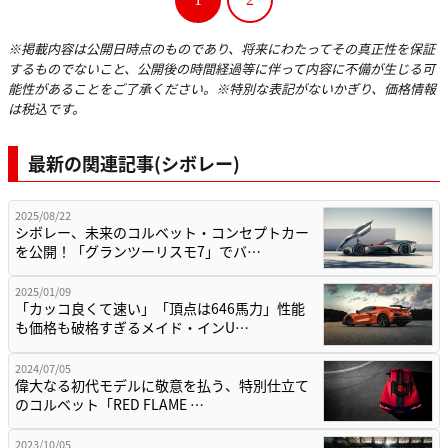
※掲載内容は公開日時点のものであり、将来にわたってその真正性を保証
するものでないこと、公開後の時間経過等に伴って内容に不備が生じる可
能性があることをご了承ください。※特別な表記がないかぎり、価格情報
は税込です。
最新の関連記事(シボレー)
2025/08/22
シボレー、未来のコルベット・コンセプトカー
を公開！「グランツーリスモ7」でバ…
2025/01/09
「カッコ良くて速い」「頂点は646馬力」性能
も価格も破格すぎるメイド・インU…
2024/07/05
偉大なる初代モデルに敬意を払う、特別仕立て
のコルベット「RED FLAME …
2023/10/05