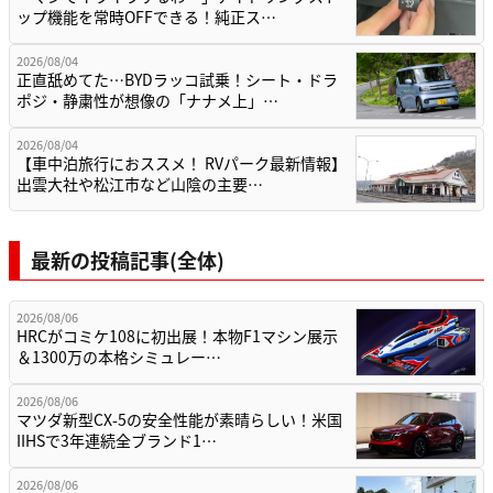
ップ機能を常時OFFできる！純正ス…
2026/08/04
正直舐めてた…BYDラッコ試乗！シート・ドラ
ポジ・静粛性が想像の「ナナメ上」…
2026/08/04
【車中泊旅行におススメ！ RVパーク最新情報】
出雲大社や松江市など山陰の主要…
最新の投稿記事(全体)
2026/08/06
HRCがコミケ108に初出展！本物F1マシン展示
＆1300万の本格シミュレー…
2026/08/06
マツダ新型CX-5の安全性能が素晴らしい！米国
IIHSで3年連続全ブランド1…
2026/08/06