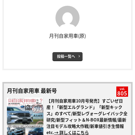
月刊自家用車(原)
投稿一覧へ
月刊自家用車 最新号
vol.
805
【月刊自家用車10月号発売】すごいぜ日
産！「新型エルグランド」「新型キック
ス」のすべて/新型レヴォーグレイバック全
研究/新型フィット＆N-BOX最新情報/最新
注目モデル攻略大作戦/新車値引き生情報
etc.
→ 詳しくはこちら