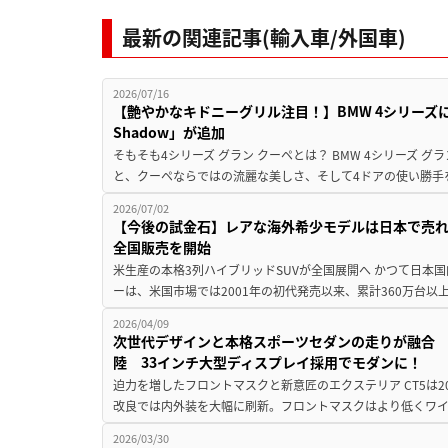
最新の関連記事(輸入車/外国車)
2026/07/16
【艶やかなキドニーグリル注目！】BMW 4シリーズに豪
Shadow」が追加
そもそも4シリーズ グラン クーペとは？ BMW 4シリーズ 
と、クーペならではの流麗な美しさ、そして4ドアの使い勝手を
2026/07/02
【今後の試金石】レアな海外希少モデルは日本で売れる
全国販売を開始
米生産の本格3列ハイブリッドSUVが全国展開へ かつて日本
ーは、米国市場では2001年の初代発売以来、累計360万台以
2026/04/09
次世代デザインと本格スポーツセダンの走りが融合 改
陸 33インチ大型ディスプレイ採用でモダンに！
迫力を増したフロントマスクと新意匠のエクステリア CT5は
改良では内外装を大幅に刷新。フロントマスクはより低くワイ
2026/03/30