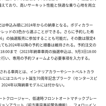
備えており、高いサーキット性能と快適な乗り心地を両立
は申込み順に2024年からの納車となる。ボディカラー
チレッドの3色から選ぶことができる。さらに予約した希
Z06」の抽選販売に参加することも可能だ。その数は限定4
ても2024年以降の予約と順番は維持される。予約注文の
日18:00まで（2023年納車車両の抽選申込は、9月3日18:00
を行い、専用の予約フォームより必要事項を入力する。
納車される車両とは、インテリアカラーやシートベルトカラ
デルにはコルベット誕生70周年記念プラーク（センタースピ
2024年以降納車モデルには付かない。
オートクロージャー、低速時フロントオートマチックブレー
ジョンアラート（前方衝突事前警告機能）、フォローイン