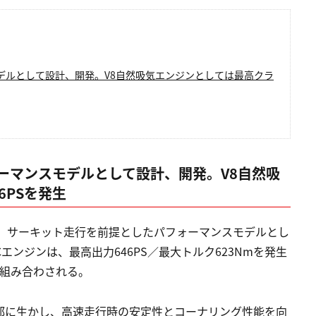
デルとして設計、開発。V8自然吸気エンジンとしては最高クラ
ーマンスモデルとして設計、開発。V8自然吸
6PSを発生
」は、サーキット走行を前提としたパフォーマンスモデルとし
Cエンジンは、最高出力646PS／最大トルク623Nmを発生
が組み合わされる。
細部に生かし、高速走行時の安定性とコーナリング性能を向