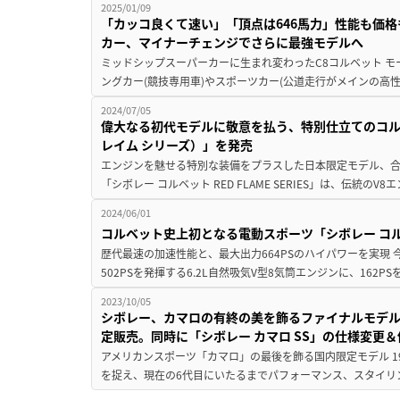
2025/01/09
「カッコ良くて速い」「頂点は646馬力」性能も価格
カー、マイナーチェンジでさらに最強モデルへ
ミッドシップスーパーカーに生まれ変わったC8コルベット 
ングカー(競技専用車)やスポーツカー(公道走行がメインの高性
2024/07/05
偉大なる初代モデルに敬意を払う、特別仕立てのコルベット「
レイム シリーズ）」を発売
エンジンを魅せる特別な装備をプラスした日本限定モデル、合
「シボレー コルベット RED FLAME SERIES」は、伝統のV
2024/06/01
コルベット史上初となる電動スポーツ「シボレー コルベ
歴代最速の加速性能と、最大出力664PSのハイパワーを実現 
502PSを発揮する6.2L自然吸気V型8気筒エンジンに、162P
2023/10/05
シボレー、カマロの有終の美を飾るファイナルモデル「シボレ
定販売。同時に「シボレー カマロ SS」の仕様変更
アメリカンスポーツ「カマロ」の最後を飾る国内限定モデル 1
を捉え、現在の6代目にいたるまでパフォーマンス、スタイリ