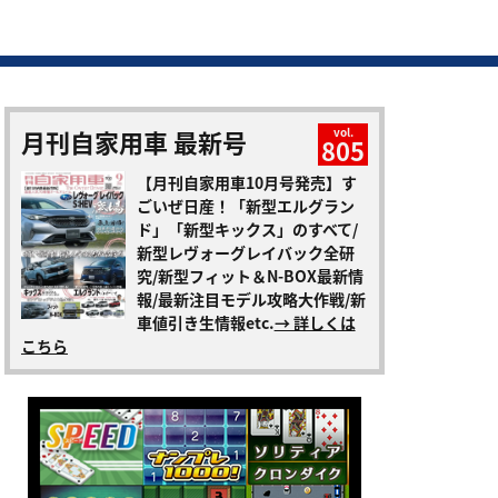
月刊自家用車 最新号
vol.
805
【月刊自家用車10月号発売】す
ごいぜ日産！「新型エルグラン
ド」「新型キックス」のすべて/
新型レヴォーグレイバック全研
究/新型フィット＆N-BOX最新情
報/最新注目モデル攻略大作戦/新
車値引き生情報etc.
→ 詳しくは
こちら