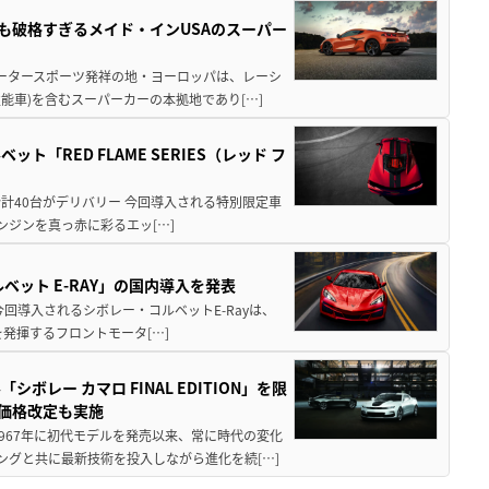
も破格すぎるメイド・インUSAのスーパー
モータースポーツ発祥の地・ヨーロッパは、レーシ
能車)を含むスーパーカーの本拠地であり[…]
RED FLAME SERIES（レッド フ
計40台がデリバリー 今回導入される特別限定車
8エンジンを真っ赤に彩るエッ[…]
ット E-RAY」の国内導入を発表
今回導入されるシボレー・コルベットE-Rayは、
Sを発揮するフロントモータ[…]
ー カマロ FINAL EDITION」を限
＆価格改定も実施
967年に初代モデルを発売以来、常に時代の変化
ングと共に最新技術を投入しながら進化を続[…]