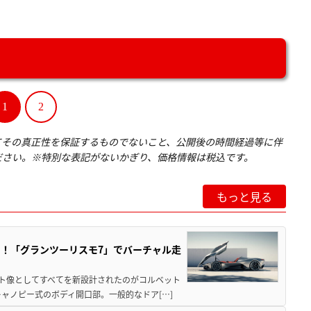
1
2
てその真正性を保証するものでないこと、公開後の時間経過等に伴
ださい。※特別な表記がないかぎり、価格情報は税込です。
もっと見る
！「グランツーリスモ7」でバーチャル走
ット像としてすべてを新設計されたのがコルベット
ャノピー式のボディ開口部。一般的なドア[…]