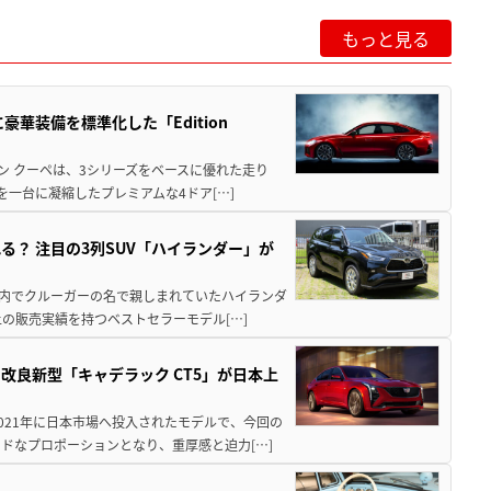
もっと見る
華装備を標準化した「Edition
グラン クーペは、3シリーズをベースに優れた走り
一台に凝縮したプレミアムな4ドア[…]
？ 注目の3列SUV「ハイランダー」が
国内でクルーガーの名で親しまれていたハイランダ
上の販売実績を持つベストセラーモデル[…]
良新型「キャデラック CT5」が日本上
2021年に日本市場へ投入されたモデルで、今回の
ドなプロポーションとなり、重厚感と迫力[…]