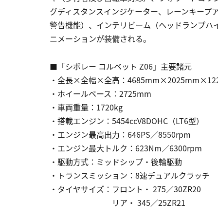
グディスタンスインジケーター、レーンキープ
警告機能）、インテリビーム（ヘッドランプハ
ニメーションが装備される。
■「シボレー コルベット Z06」主要諸元
・全長×全幅×全高：4685mm×2025mm×12
・ホイールベース：2725mm
・車両重量：1720kg
・搭載エンジン：5454ccV8DOHC（LT6型）
・エンジン最高出力：646PS／8550rpm
・エンジン最大トルク：623Nm／6300rpm
・駆動方式：ミッドシップ・後輪駆動
・トランスミッション：8速デュアルクラッチ
・タイヤサイズ：フロント・ 275／30ZR20
リア・ 345／25ZR21