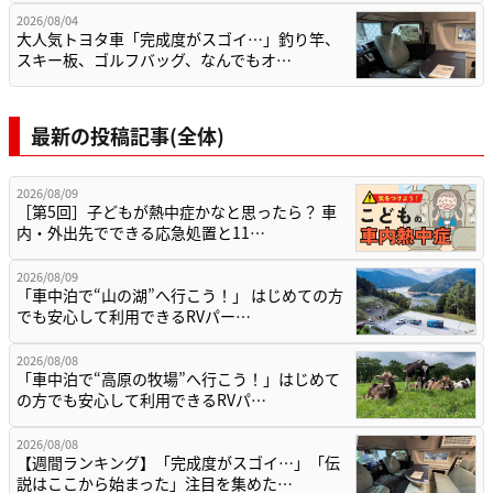
2026/08/04
大人気トヨタ車「完成度がスゴイ…」釣り竿、
スキー板、ゴルフバッグ、なんでもオ…
最新の投稿記事(全体)
2026/08/09
［第5回］子どもが熱中症かなと思ったら？ 車
内・外出先でできる応急処置と11…
2026/08/09
「車中泊で“山の湖”へ行こう！」 はじめての方
でも安心して利用できるRVパー…
2026/08/08
「車中泊で“高原の牧場”へ行こう！」はじめて
の方でも安心して利用できるRVパ…
2026/08/08
【週間ランキング】「完成度がスゴイ…」「伝
説はここから始まった」注目を集めた…