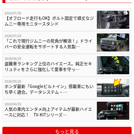
2026/07/30
【オフロード走行もOK】ボルト固定で頑丈なジ
ムニー専用モニタースタンド
2026/07/24
「これで現行ジムニーの死角が解消！」ドライ
バーの安全運転をサポートする人気製…
2026/06/25
盗難車ランキング上位のハイエース。純正セキ
リュティをさらに強化して愛車を守っ…
2026/05/26
ホンダ最新「Googleビルトイン」搭載車にもい
ち早く適合。データシステム・…
2026/04/25
人気の車内エンタメ向上アイテムが最新ハイエ
ースに対応！ TV-KITシリーズ…
もっと見る