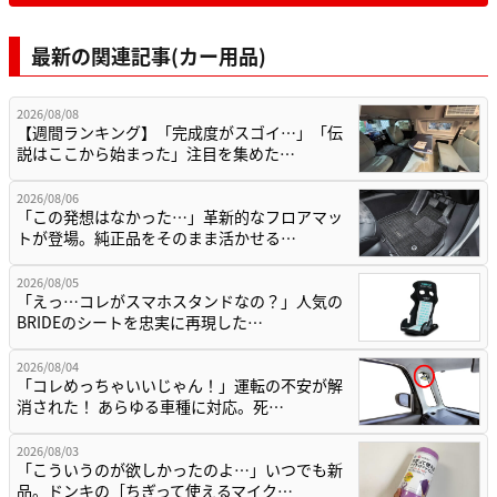
最新の関連記事(カー用品)
2026/08/08
【週間ランキング】「完成度がスゴイ…」「伝
説はここから始まった」注目を集めた…
2026/08/06
「この発想はなかった…」革新的なフロアマッ
トが登場。純正品をそのまま活かせる…
2026/08/05
「えっ…コレがスマホスタンドなの？」人気の
BRIDEのシートを忠実に再現した…
2026/08/04
「コレめっちゃいいじゃん！」運転の不安が解
消された！ あらゆる車種に対応。死…
2026/08/03
「こういうのが欲しかったのよ…」いつでも新
品。ドンキの［ちぎって使えるマイク…