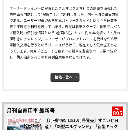
オーナードライバーに密着したクルマとクルマ社会の話題を満載した
自動車専門誌として1959年１月に創刊しました。創刊当時の編集方針
である、ユーザー密着型の自動車バイヤーズガイドという立ち位置を
変えず現在も刊行を続けています。現在は新車スクープ／新車アルバム
／購入時の値引き情報という3企画が柱。とくに約30年間続く「Ｘ氏の
値引きにチャレンジ」はユーザーがプロのアドバイスを受けながら新
車購入交渉を行うというリアルさがうけて、現在でも人気の企画とな
っています。毎月デビューする数多くの新車を豊富なページ数で紹介
し、購入指南を行うのも月刊自家用車ならではです。
投稿一覧へ
月刊自家用車 最新号
vol.
805
【月刊自家用車10月号発売】すごいぜ日
産！「新型エルグランド」「新型キック