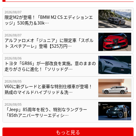
2026/08/07
限定M2が登場！「BMW M2 CS エディションエ
ッジ」530馬力＆30k…
2026/08/07
アルファロメオ「ジュニア」に限定車「スポル
ト スペチアーレ」登場【525万円…
2026/08/06
トヨタ「GR86」が一部改良を実施。意のままの
走りがさらに進化！「ソリッドグ…
2026/08/05
V60に新グレードと豪華な特別仕様車が登場！
熟成のマイルドハイブリッド＆洗…
2026/08/05
「Jeep」85周年を祝う、特別なラングラー
「85thアニバーサリーエディシ…
もっと見る