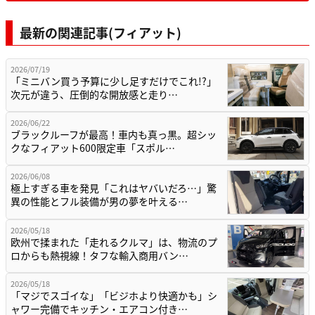
最新の関連記事(フィアット)
2026/07/19
「ミニバン買う予算に少し足すだけでこれ!?」
次元が違う、圧倒的な開放感と走り…
2026/06/22
ブラックルーフが最高！車内も真っ黒。超シッ
クなフィアット600限定車「スポル…
2026/06/08
極上すぎる車を発見「これはヤバいだろ…」驚
異の性能とフル装備が男の夢を叶える…
2026/05/18
欧州で揉まれた「走れるクルマ」は、物流のプ
ロからも熱視線！タフな輸入商用バン…
2026/05/18
「マジでスゴイな」「ビジホより快適かも」シ
ャワー完備でキッチン・エアコン付き…