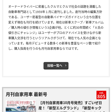
オーナードライバーに密着したクルマとクルマ社会の話題を満載した
自動車専門誌として1959年１月に創刊しました。創刊当時の編集方針
である、ユーザー密着型の自動車バイヤーズガイドという立ち位置を
変えず現在も刊行を続けています。現在は新車スクープ／新車アルバム
／購入時の値引き情報という3企画が柱。とくに約30年間続く「Ｘ氏の
値引きにチャレンジ」はユーザーがプロのアドバイスを受けながら新
車購入交渉を行うというリアルさがうけて、現在でも人気の企画とな
っています。毎月デビューする数多くの新車を豊富なページ数で紹介
し、購入指南を行うのも月刊自家用車ならではです。
投稿一覧へ
月刊自家用車 最新号
vol.
805
【月刊自家用車10月号発売】すごいぜ日
産！「新型エルグランド」「新型キック