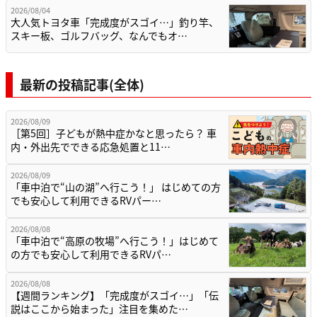
2026/08/04
大人気トヨタ車「完成度がスゴイ…」釣り竿、
スキー板、ゴルフバッグ、なんでもオ…
最新の投稿記事(全体)
2026/08/09
［第5回］子どもが熱中症かなと思ったら？ 車
内・外出先でできる応急処置と11…
2026/08/09
「車中泊で“山の湖”へ行こう！」 はじめての方
でも安心して利用できるRVパー…
2026/08/08
「車中泊で“高原の牧場”へ行こう！」はじめて
の方でも安心して利用できるRVパ…
2026/08/08
【週間ランキング】「完成度がスゴイ…」「伝
説はここから始まった」注目を集めた…