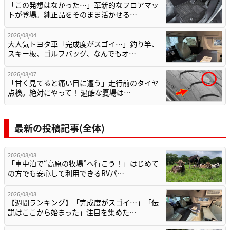
「この発想はなかった…」革新的なフロアマッ
トが登場。純正品をそのまま活かせる…
2026/08/04
大人気トヨタ車「完成度がスゴイ…」釣り竿、
スキー板、ゴルフバッグ、なんでもオ…
2026/08/07
「甘く見てると痛い目に遭う」走行前のタイヤ
点検。絶対にやって！ 過酷な夏場は…
最新の投稿記事(全体)
2026/08/08
「車中泊で“高原の牧場”へ行こう！」はじめて
の方でも安心して利用できるRVパ…
2026/08/08
【週間ランキング】「完成度がスゴイ…」「伝
説はここから始まった」注目を集めた…