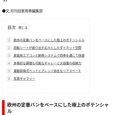
●文:月刊自家用車編集部
目次
1
欧州の定番バンをベースにした極上のポテンシャル
2
回転シートが創り出す広々としたダイネット空間
3
家庭用エアコンと断熱システムで四季を通じて快適
4
本格的な調理も可能なギャレーと大容量の収納力
5
電動昇降式ベッドとアレンジ自在なリアスペース
6
写真ギャラリー
欧州の定番バンをベースにした極上のポテンシャ
ル