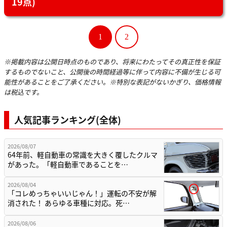
19点)
1
2
※掲載内容は公開日時点のものであり、将来にわたってその真正性を保証
するものでないこと、公開後の時間経過等に伴って内容に不備が生じる可
能性があることをご了承ください。※特別な表記がないかぎり、価格情報
は税込です。
人気記事ランキング(全体)
2026/08/07
64年前、軽自動車の常識を大きく覆したクルマ
があった。「軽自動車であることを…
2026/08/04
「コレめっちゃいいじゃん！」運転の不安が解
消された！ あらゆる車種に対応。死…
2026/08/06