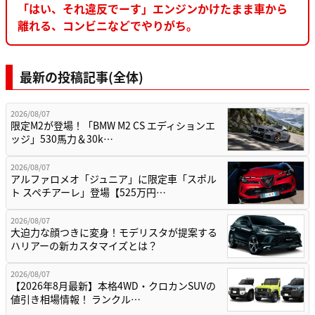
「はい、それ違反でーす」エンジンかけたまま車から
離れる、コンビニなどでやりがち。
最新の投稿記事(全体)
2026/08/07
限定M2が登場！「BMW M2 CS エディションエ
ッジ」530馬力＆30k…
2026/08/07
アルファロメオ「ジュニア」に限定車「スポル
ト スペチアーレ」登場【525万円…
2026/08/07
大迫力な顔つきに変身！モデリスタが提案する
ハリアーの新カスタマイズとは？
2026/08/07
【2026年8月最新】本格4WD・クロカンSUVの
値引き相場情報！ ランクル…