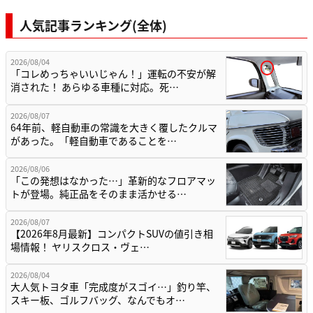
人気記事ランキング(全体)
2026/08/04
「コレめっちゃいいじゃん！」運転の不安が解
消された！ あらゆる車種に対応。死…
2026/08/07
64年前、軽自動車の常識を大きく覆したクルマ
があった。「軽自動車であることを…
2026/08/06
「この発想はなかった…」革新的なフロアマッ
トが登場。純正品をそのまま活かせる…
2026/08/07
【2026年8月最新】コンパクトSUVの値引き相
場情報！ ヤリスクロス・ヴェ…
2026/08/04
大人気トヨタ車「完成度がスゴイ…」釣り竿、
スキー板、ゴルフバッグ、なんでもオ…