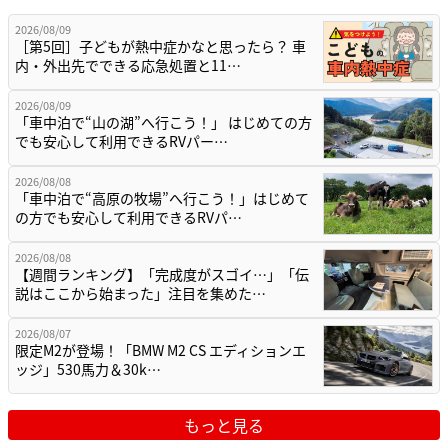
2026/08/09
［第5回］子どもが熱中症かなと思ったら？ 車
内・外出先でできる応急処置と11…
2026/08/09
「車中泊で“山の湖”へ行こう！」 はじめての方
でも安心して利用できるRVパー…
2026/08/08
「車中泊で“高原の牧場”へ行こう！」はじめて
の方でも安心して利用できるRVパ…
2026/08/08
【週間ランキング】「完成度がスゴイ…」「伝
説はここから始まった」注目を集めた…
2026/08/07
限定M2が登場！「BMW M2 CS エディションエ
ッジ」530馬力＆30k…
もっと見る