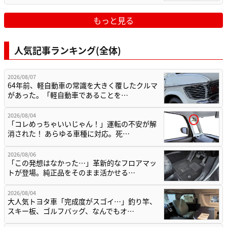
もっと見る
人気記事ランキング(全体)
2026/08/07
64年前、軽自動車の常識を大きく覆したクルマ
があった。「軽自動車であることを…
2026/08/04
「コレめっちゃいいじゃん！」運転の不安が解
消された！ あらゆる車種に対応。死…
2026/08/06
「この発想はなかった…」革新的なフロアマッ
トが登場。純正品をそのまま活かせる…
2026/08/04
大人気トヨタ車「完成度がスゴイ…」釣り竿、
スキー板、ゴルフバッグ、なんでもオ…