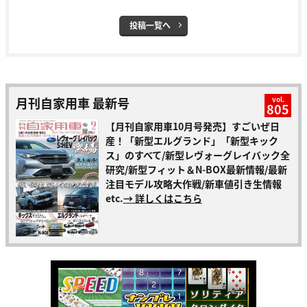
投稿一覧へ
月刊自家用車 最新号
vol.
805
【月刊自家用車10月号発売】すごいぜ日
産！「新型エルグランド」「新型キック
ス」のすべて/新型レヴォーグレイバック全
研究/新型フィット＆N-BOX最新情報/最新
注目モデル攻略大作戦/新車値引き生情報
etc.
→ 詳しくはこちら