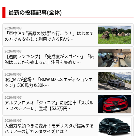
最新の投稿記事(全体)
2026/08/08
「車中泊で“高原の牧場”へ行こう！」はじめて
の方でも安心して利用できるRVパ…
2026/08/08
【週間ランキング】「完成度がスゴイ…」「伝
説はここから始まった」注目を集めた…
2026/08/07
限定M2が登場！「BMW M2 CS エディションエ
ッジ」530馬力＆30k…
2026/08/07
アルファロメオ「ジュニア」に限定車「スポル
ト スペチアーレ」登場【525万円…
2026/08/07
大迫力な顔つきに変身！モデリスタが提案する
ハリアーの新カスタマイズとは？