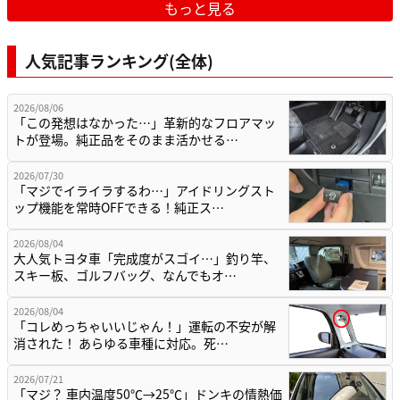
もっと見る
人気記事ランキング(全体)
2026/08/06
「この発想はなかった…」革新的なフロアマッ
トが登場。純正品をそのまま活かせる…
2026/07/30
「マジでイライラするわ…」アイドリングスト
ップ機能を常時OFFできる！純正ス…
2026/08/04
大人気トヨタ車「完成度がスゴイ…」釣り竿、
スキー板、ゴルフバッグ、なんでもオ…
2026/08/04
「コレめっちゃいいじゃん！」運転の不安が解
消された！ あらゆる車種に対応。死…
2026/07/21
「マジ？ 車内温度50℃→25℃」ドンキの情熱価