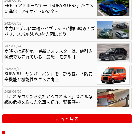
2026/07/30
FRピュアスポーツカー「SUBARU BRZ」がさら
に進化！アイサイトの安全…
2026/07/03
主力3モデルに本格ハイブリッドが揃い踏み！ズ
バリ、スバルSUVの勢力図はどう…
2026/06/24
商談では超強気！最新フォレスターは、値引き
激渋でも売れている「最恐」モデル【…
2026/06/12
SUBARU「サンバーバン」を一部改良。予防安
全機能と機能性をさらに向上
2026/06/09
「これがコケたら会社がツブれる…」スバル存
続の危機を救った名車を紹介。緊張感…
もっと見る