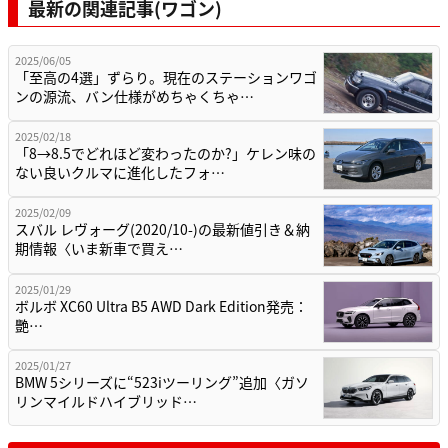
最新の関連記事(ワゴン)
2025/06/05
「至高の4選」ずらり。現在のステーションワゴ
ンの源流、バン仕様がめちゃくちゃ…
2025/02/18
「8→8.5でどれほど変わったのか?」ケレン味の
ない良いクルマに進化したフォ…
2025/02/09
スバル レヴォーグ(2020/10-)の最新値引き＆納
期情報〈いま新車で買え…
2025/01/29
ボルボ XC60 Ultra B5 AWD Dark Edition発売：
艷…
2025/01/27
BMW 5シリーズに“523iツーリング”追加〈ガソ
リンマイルドハイブリッド…