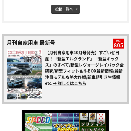
投稿一覧へ
月刊自家用車 最新号
vol.
805
【月刊自家用車10月号発売】すごいぜ日
産！「新型エルグランド」「新型キック
ス」のすべて/新型レヴォーグレイバック全
研究/新型フィット＆N-BOX最新情報/最新
注目モデル攻略大作戦/新車値引き生情報
etc.
→ 詳しくはこちら