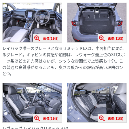
画像(11枚)
画像(11枚)
レイバック唯一のグレードとなるリミテッドEXは、中間相当にあた
るグレード。キャビンの質感や加飾は、レヴォーグ最上位のSTIスポ
ーツ系ほどの迫力感はないが、シックな雰囲気で上質感も十分。こ
の普通な良質感があることも、奥さま族からの評価が高い理由のひ
とつ。
画像(11枚)
画像(11枚)
レヴォーグ レイバックリミテッドEX