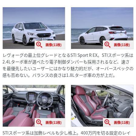
画像(11枚)
画像(11枚)
レヴォーグの最上位グレードとなるSTI Sport R EX。STIスポーツ系は
2.4Lターボ車が選べたり電子制御ダンパーも採用されるなど、速さ
を最優先したいユーザーにはかなり魅力的だが、オーバースペックの
感も否めない。バランスの良さは1.8Lターボ車の方が上だ。
画像(11枚)
画像(11枚)
STIスポーツ系は加飾レベルも少し格上。400万円を切る設定のレイ