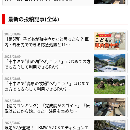
最新の投稿記事(全体)
2026/08/09
［第5回］子どもが熱中症かなと思ったら？ 車
内・外出先でできる応急処置と11…
2026/08/09
「車中泊で“山の湖”へ行こう！」 はじめての方
でも安心して利用できるRVパー…
2026/08/08
「車中泊で“高原の牧場”へ行こう！」はじめて
の方でも安心して利用できるRVパ…
2026/08/08
【週間ランキング】「完成度がスゴイ…」「伝
説はここから始まった」注目を集めた…
2026/08/07
限定M2が登場！「BMW M2 CS エディションエ