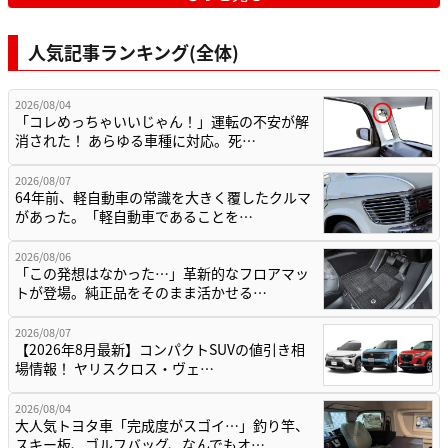
人気記事ランキング(全体)
2026/08/04
「コレめっちゃいいじゃん！」運転の不安が解
消された！ あらゆる車種に対応。死…
2026/08/07
64年前、軽自動車の常識を大きく覆したクルマ
があった。「軽自動車であることを…
2026/08/06
「この発想はなかった…」革新的なフロアマッ
トが登場。純正品をそのまま活かせる…
2026/08/07
【2026年8月最新】コンパクトSUVの値引き相
場情報！ ヤリスクロス・ヴェ…
2026/08/04
大人気トヨタ車「完成度がスゴイ…」釣り竿、
スキー板、ゴルフバッグ、なんでもオ…