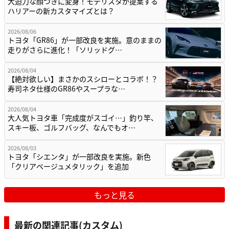
大迫力な顔つきに変身！モデリスタが提案する
ハリアーの新カスタマイズとは？
2026/08/06
トヨタ「GR86」が一部改良を実施。意のままの
走りがさらに進化！「ソリッドグ…
2026/08/04
【絶対欲しい】まさかのスシローとコラボ！？
寿司ネタ仕様のGR86やスープラな…
2026/08/04
大人気トヨタ車「完成度がスゴイ…」釣り竿、
スキー板、ゴルフバッグ、なんでもオ…
2026/08/03
トヨタ「シエンタ」が一部改良を実施。新色
「クリアベージュメタリック」を追加
もっと見る
最新の関連記事(カスタム)