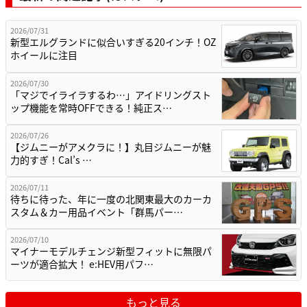
2026/07/31
新型エルグランドに似合いすぎる20インチ！OZ
ホイールに注目
2026/07/30
「マジでイライラするわ…」アイドリングスト
ップ機能を常時OFFできる！純正ス…
2026/07/26
【ジムニーがアメクラに！】丸目ジムニーが魅
力的すぎ！Cal’s …
2026/07/11
待ちに待った、年に一度の北関東最大のカーカ
スタム＆カー用品イベント「群馬パー…
2026/07/10
マイナーモデルチェンジ新型フィットに無限パ
ーツが適合拡大！ e:HEV用パフ…
もっと見る