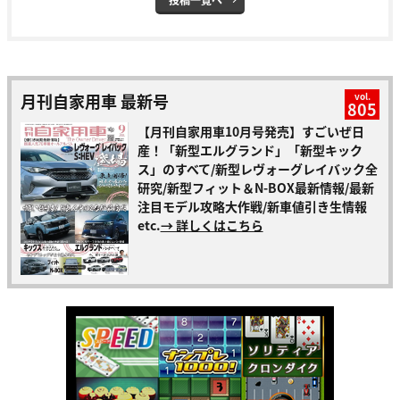
月刊自家用車 最新号
vol.
805
【月刊自家用車10月号発売】すごいぜ日
産！「新型エルグランド」「新型キック
ス」のすべて/新型レヴォーグレイバック全
研究/新型フィット＆N-BOX最新情報/最新
注目モデル攻略大作戦/新車値引き生情報
etc.
→ 詳しくはこちら