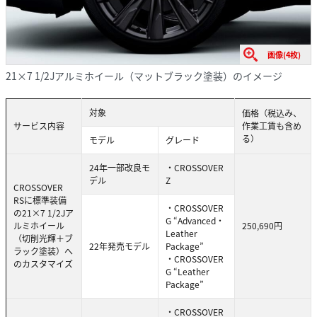
画像(4枚)
21×7 1/2Jアルミホイール（マットブラック塗装）のイメージ
対象
価格（税込み、
サービス内容
作業工賃も含め
る）
モデル
グレード
24年一部改良モ
・CROSSOVER
デル
Z
CROSSOVER
RSに標準装備
・CROSSOVER
の21×7 1/2Jア
G “Advanced・
ルミホイール
250,690円
Leather
（切削光輝＋ブ
22年発売モデル
Package”
ラック塗装）へ
・CROSSOVER
のカスタマイズ
G “Leather
Package”
・CROSSOVER