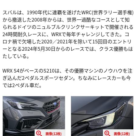
スバルは、1990年代に連覇を遂げたWRC(世界ラリー選手権)
から撤退した2008年からは、世界一過酷なコースとして知
られるドイツのニュルブルクリンクサーキットで開催される
24時間耐久レースに、WRXで毎年チャレンジしてきた。コ
ロナ禍で欠場した2020／2021年を除いて15回目のエントリ
ーとなる2024年5月30日からのレースでは、クラス優勝もは
たしている。
WRX S4がベースのS210は、その優勝マシンのノウハウを注
ぎ込んだ2ペダルスポーツセダン。ちなみにレースカーも今
では2ペダル車だ。
画像(12枚)
画像(12枚)