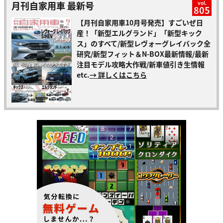
月刊自家用車 最新号
vol.
805
【月刊自家用車10月号発売】すごいぜ日
産！「新型エルグランド」「新型キック
ス」のすべて/新型レヴォーグレイバック全
研究/新型フィット＆N-BOX最新情報/最新
注目モデル攻略大作戦/新車値引き生情報
etc.
→ 詳しくはこちら