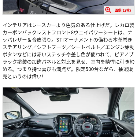
画像(12枚)
インテリアはレースカーより色気のある仕上げだ。レカロ製
カーボンバックレストフロント8ウェイパワーシートは、ナ
ッパレザー＆合皮張り。STIオーナメントの備わる本革巻き
ステアリング／シフトブーツ／シートベルト／エンジン始動
ボタンなどには赤いステッチや差し色が使われて、ピアノブ
ラック塗装の加飾パネルと対比を見せ、室内を精悍に引き締
める。つまり持つ喜びも満点だ。限定500台ながら、抽選販
売というのは偉い!