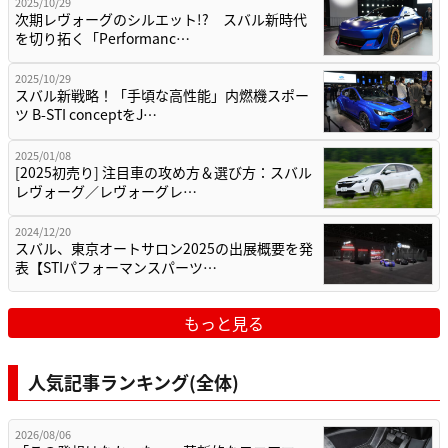
2025/10/29
次期レヴォーグのシルエット!? スバル新時代
を切り拓く「Performanc…
2025/10/29
スバル新戦略！「手頃な高性能」内燃機スポー
ツ B-STI conceptをJ…
2025/01/08
[2025初売り] 注目車の攻め方＆選び方：スバル
レヴォーグ／レヴォーグレ…
2024/12/20
スバル、東京オートサロン2025の出展概要を発
表【STIパフォーマンスパーツ…
もっと見る
人気記事ランキング(全体)
2026/08/06