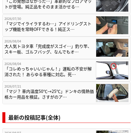
「この発想はなかった…」革新的なフロアマッ
トが登場。純正品をそのまま活かせる…
2026/07/30
「マジでイライラするわ…」アイドリングスト
ップ機能を常時OFFできる！純正ス…
2026/08/04
大人気トヨタ車「完成度がスゴイ…」釣り竿、
スキー板、ゴルフバッグ、なんでもオ…
2026/08/04
「コレめっちゃいいじゃん！」運転の不安が解
消された！ あらゆる車種に対応。死…
2026/07/21
「マジ？ 車内温度50℃→25℃」ドンキの情熱価
格カー用品を検証。さすがのア…
最新の投稿記事(全体)
2026/08/07