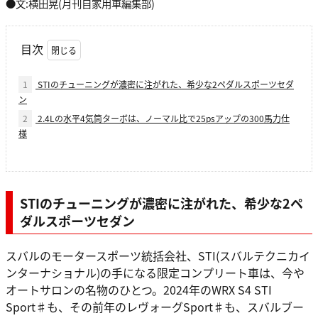
●文:横田晃(月刊自家用車編集部)
目次
1
STIのチューニングが濃密に注がれた、希少な2ペダルスポーツセダ
ン
2
2.4Lの水平4気筒ターボは、ノーマル比で25psアップの300馬力仕
様
STIのチューニングが濃密に注がれた、希少な2ペ
ダルスポーツセダン
スバルのモータースポーツ統括会社、STI(スバルテクニカイ
ンターナショナル)の手になる限定コンプリート車は、今や
オートサロンの名物のひとつ。2024年のWRX S4 STI
Sport♯も、その前年のレヴォーグSport♯も、スバルブー