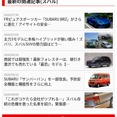
最新の関連記事(スバル)
2026/07/30
FRピュアスポーツカー「SUBARU BRZ」がさら
に進化！アイサイトの安全…
2026/07/03
主力3モデルに本格ハイブリッドが揃い踏み！ズ
バリ、スバルSUVの勢力図はどう…
2026/06/24
商談では超強気！最新フォレスターは、値引き
激渋でも売れている「最恐」モデル【…
2026/06/12
SUBARU「サンバーバン」を一部改良。予防安
全機能と機能性をさらに向上
2026/06/09
「これがコケたら会社がツブれる…」スバル存
続の危機を救った名車を紹介。緊張感…