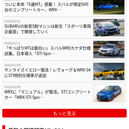
ついに本命「6速MT」搭載！ スバルが限定600
台のコンプリートカー、WRX…
2026/03/31
SUBARUの新型S耐マシンは新生「スポーツ車両
企画室」で開発していく
2026/01/21
「やっぱりMTは面白い」スバルWRXカナダ仕様
試乗。日本導入「STI Spo…
2026/01/09
サンライズイエロー復活！レヴォーグ＆WRX S4
にSTI特別仕様車が追加
2026/01/09
WRXに「マニュアル」が復活。STIコンプリート
カー「WRX STI Spo…
もっと見る