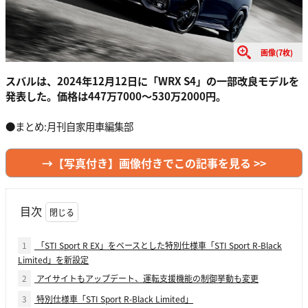
画像(7枚)
スバルは、2024年12月12日に「WRX S4」の一部改良モデルを
発表した。価格は447万7000〜530万2000円。
●まとめ:月刊自家用車編集部
→【写真付き】画像付きでこの記事を見る >>
目次
1
「STI Sport R EX」をベースとした特別仕様車「STI Sport R-Black
Limited」を新設定
2
アイサイトもアップデート、運転支援機能の制御挙動も変更
3
特別仕様車「STI Sport R-Black Limited」