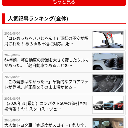
もっと見る
人気記事ランキング(全体)
2026/08/04
「コレめっちゃいいじゃん！」運転の不安が解
消された！ あらゆる車種に対応。死…
2026/08/07
64年前、軽自動車の常識を大きく覆したクルマ
があった。「軽自動車であることを…
2026/08/06
「この発想はなかった…」革新的なフロアマッ
トが登場。純正品をそのまま活かせる…
2026/08/07
【2026年8月最新】コンパクトSUVの値引き相
場情報！ ヤリスクロス・ヴェ…
2026/08/04
大人気トヨタ車「完成度がスゴイ…」釣り竿、