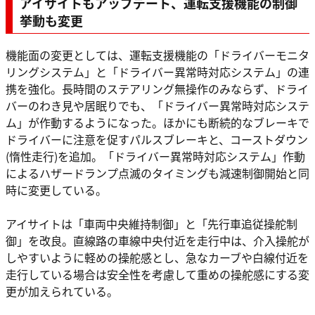
アイサイトもアップデート、運転支援機能の制御
挙動も変更
機能面の変更としては、運転支援機能の「ドライバーモニタ
リングシステム」と「ドライバー異常時対応システム」の連
携を強化。長時間のステアリング無操作のみならず、ドライ
バーのわき見や居眠りでも、「ドライバー異常時対応システ
ム」が作動するようになった。ほかにも断続的なブレーキで
ドライバーに注意を促すパルスブレーキと、コーストダウン
(惰性走行)を追加。「ドライバー異常時対応システム」作動
によるハザードランプ点滅のタイミングも減速制御開始と同
時に変更している。
アイサイトは「車両中央維持制御」と「先行車追従操舵制
御」を改良。直線路の車線中央付近を走行中は、介入操舵が
しやすいように軽めの操舵感とし、急なカーブや白線付近を
走行している場合は安全性を考慮して重めの操舵感にする変
更が加えられている。