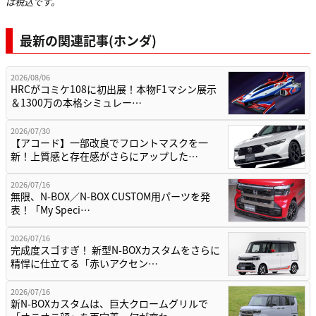
は税込です。
最新の関連記事(ホンダ)
2026/08/06
HRCがコミケ108に初出展！本物F1マシン展示
＆1300万の本格シミュレー…
2026/07/30
【アコード】一部改良でフロントマスクを一
新！上質感と存在感がさらにアップした…
2026/07/16
無限、N-BOX／N-BOX CUSTOM用パーツを発
表！「My Speci…
2026/07/16
完成度スゴすぎ！ 新型N-BOXカスタムをさらに
精悍に仕立てる「赤いアクセン…
2026/07/16
新N-BOXカスタムは、巨大クロームグリルで