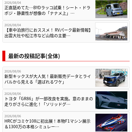
2026/08/04
正直舐めてた…BYDラッコ試乗！シート・ドラ
ポジ・静粛性が想像の「ナナメ上」…
2026/08/04
【車中泊旅行におススメ！ RVパーク最新情報】
出雲大社や松江市など山陰の主要…
最新の投稿記事(全体)
2026/08/06
新型キックスが大人気！最新販売データとライ
バルから見える「選ばれるワケ」
2026/08/06
トヨタ「GR86」が一部改良を実施。意のままの
走りがさらに進化！「ソリッドグ…
2026/08/06
HRCがコミケ108に初出展！本物F1マシン展示
＆1300万の本格シミュレー…