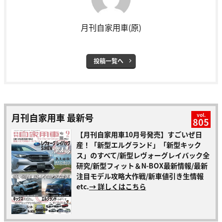
月刊自家用車(原)
投稿一覧へ
月刊自家用車 最新号
vol.
805
【月刊自家用車10月号発売】すごいぜ日
産！「新型エルグランド」「新型キック
ス」のすべて/新型レヴォーグレイバック全
研究/新型フィット＆N-BOX最新情報/最新
注目モデル攻略大作戦/新車値引き生情報
etc.
→ 詳しくはこちら