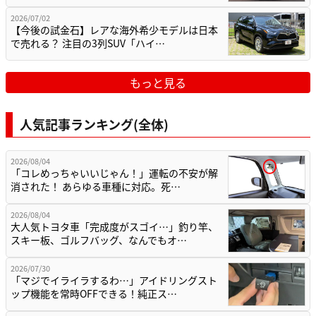
2026/07/02
【今後の試金石】レアな海外希少モデルは日本
で売れる？ 注目の3列SUV「ハイ…
もっと見る
人気記事ランキング(全体)
2026/08/04
「コレめっちゃいいじゃん！」運転の不安が解
消された！ あらゆる車種に対応。死…
2026/08/04
大人気トヨタ車「完成度がスゴイ…」釣り竿、
スキー板、ゴルフバッグ、なんでもオ…
2026/07/30
「マジでイライラするわ…」アイドリングスト
ップ機能を常時OFFできる！純正ス…