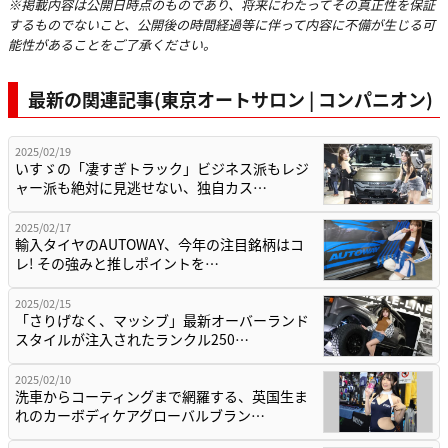
※掲載内容は公開日時点のものであり、将来にわたってその真正性を保証
するものでないこと、公開後の時間経過等に伴って内容に不備が生じる可
能性があることをご了承ください。
最新の関連記事(東京オートサロン | コンパニオン)
2025/02/19
いすゞの「凄すぎトラック」ビジネス派もレジ
ャー派も絶対に見逃せない、独自カス…
2025/02/17
輸入タイヤのAUTOWAY、今年の注目銘柄はコ
レ! その強みと推しポイントを…
2025/02/15
「さりげなく、マッシブ」最新オーバーランド
スタイルが注入されたランクル250…
2025/02/10
洗車からコーティングまで網羅する、英国生ま
れのカーボディケアグローバルブラン…