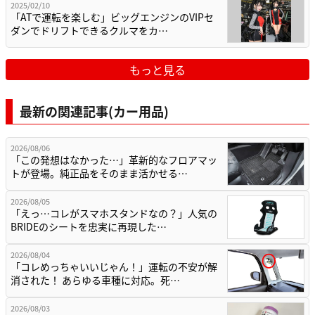
2025/02/10
「ATで運転を楽しむ」ビッグエンジンのVIPセ
ダンでドリフトできるクルマをカ…
もっと見る
最新の関連記事(カー用品)
2026/08/06
「この発想はなかった…」革新的なフロアマッ
トが登場。純正品をそのまま活かせる…
2026/08/05
「えっ…コレがスマホスタンドなの？」人気の
BRIDEのシートを忠実に再現した…
2026/08/04
「コレめっちゃいいじゃん！」運転の不安が解
消された！ あらゆる車種に対応。死…
2026/08/03