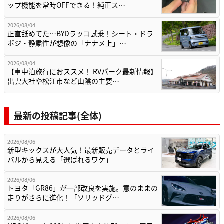
ップ機能を常時OFFできる！純正ス…
2026/08/04
正直舐めてた…BYDラッコ試乗！シート・ドラ
ポジ・静粛性が想像の「ナナメ上」…
2026/08/04
【車中泊旅行におススメ！ RVパーク最新情報】
出雲大社や松江市など山陰の主要…
最新の投稿記事(全体)
2026/08/06
新型キックスが大人気！最新販売データとライ
バルから見える「選ばれるワケ」
2026/08/06
トヨタ「GR86」が一部改良を実施。意のままの
走りがさらに進化！「ソリッドグ…
2026/08/06