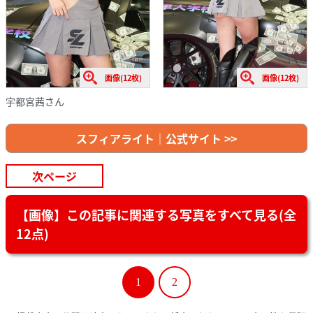
画像(12枚)
画像(12枚)
宇都宮茜さん
スフィアライト｜公式サイト >>
次ページ
【画像】この記事に関連する写真をすべて見る(全
12点)
1
2