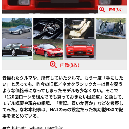
画像(8枚)
画像(8枚)
昔憧れたクルマや、所有していたクルマ。もう一度「手にした
い」と思っても、昨今の旧車／ネオクラシックカーは目を疑う
ような価格帯になってしまったモデルも少なくない。そこで
「120回ローンを組んででも買っておきたい国産車」と題して、
モデル概要や現在の相場、「実際、買いか否か」などを考察し
てみた。なお本記事は、NA1のみの設定だった初期型NSXで記
事をまとめている。
●文:松村 透(月刊自家用車編集部)