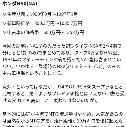
ホンダNSX[NA1]
生産期間：1990年9月～1997年1月
新車時価格：800.3万円〜1035.7万円
中古車の価格帯：600万円～1358万円
今回の記事はNA1型のみだった初期タイプ(NSXを1〜4期で
分けると1期のみ)でまとめており、タイプRおよびNA2型、
1997年のマイナーチェンジ後も残ったNA1型は含まれてい
ない。いわゆる「登場時のNSX(3リッターモデル)」のみの
中古車相場ということになる。
意外…といってはなだが、R34のGT-RやA80スープラなどと
比較すると、驚くようなプレミア価格とはいえない印象を受
ける(それでも高いことに変わりはないのだが)。
基本的にはATが主流でMTの流通量は少なめ。人気があるの
は当然ながらMTの方だ。走行距離が10万キロを優に超えた