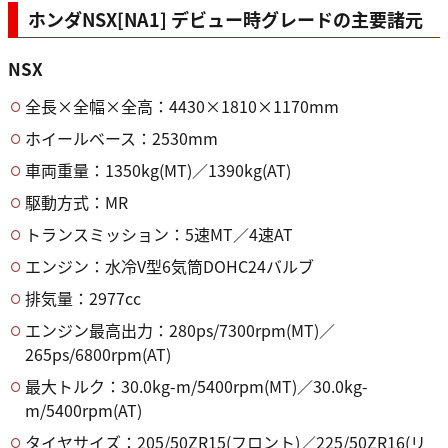
ホンダNSX[NA1] デビュー時グレードの主要諸元
NSX
全長×全幅×全高：4430×1810×1170mm
ホイールベース：2530mm
車両重量：1350kg(MT)／1390kg(AT)
駆動方式：MR
トランスミッション：5速MT／4速AT
エンジン：水冷V型6気筒DOHC24バルブ
排気量：2977cc
エンジン最高出力：280ps/7300rpm(MT)／
265ps/6800rpm(AT)
最大トルク：30.0kg-m/5400rpm(MT)／30.0kg-
m/5400rpm(AT)
タイヤサイズ：205/50ZR15(フロント)／225/50ZR16(リ