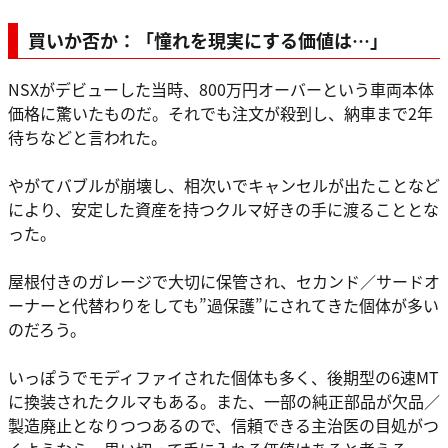
買いか否か：「
憧れを現実にする価値は…」
NSXがデビューした当時、800万円オーバーという車両本体
価格に驚いたものだ。それでも注文が殺到し、納車まで2年
待ちなどと言われた。
やがてバブルが崩壊し、相次いでキャンセルが出たことなど
により、安定した資産を持つクルマ好きの手に渡ることとな
った。
屋根付きのガレージで大切に保管され、セカンド／サードオ
ーナーと代替わりをしても”過保護”にされてきた個体が多い
のだろう。
いっぽうでモディファイされた個体も多く、後期型の6速MT
に換装されたクルマもある。また、一部の純正部品が欠品／
製造廃止となりつつあるので、信頼できる主治医の目処がつ