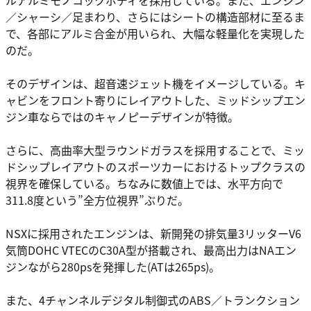
ルアルミモノコックボディを採用している。また、エンジン
／シャーシ／足まわり、さらにはシートの構造部材に至るま
で、各部にアルミ合金が用いられ、大幅な軽量化を実現した
のだ。
そのデザインは、超音速ジェット機をイメージしている。キ
ャビンをフロント寄りにレイアウトした、ミッドシップエン
ジン車ならではのキャノピーデザインが特徴。
さらに、高曲率大型ラウンドガラスを採用することで、ミッ
ドシップレイアウトのスポーツカーにおけるトップクラスの
視界を確保している。ちなみに数値上では、水平方向で
311.8度という”全方位視界”ぶりだ。
NSXに採用されたエンジンは、新開発の排気量3リッターV6
気筒DOHC VTECのC30A型が搭載され、最高出力はNAエン
ジンながら280psを発揮した(ATは265ps)。
また、4チャンネルデジタル制御式のABS／トランクション