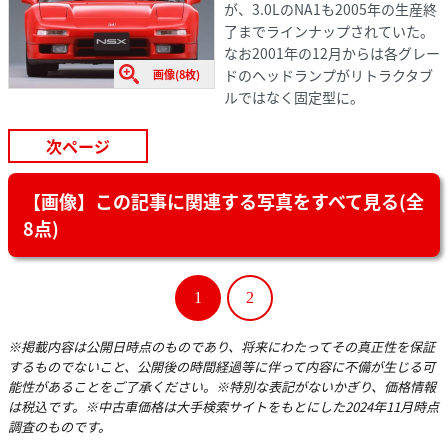
が、3.0LのNA1も2005年の生産終
了までラインナップされていた。
なお2001年の12月からは各グレー
ドのヘッドランプがリトラクタブ
画像(8枚)
ルではなく固定型に。
次ページ
【画像】この記事に関連する写真をすべて見る(全
8点)
1
2
※掲載内容は公開日時点のものであり、将来にわたってその真正性を保証
するものでないこと、公開後の時間経過等に伴って内容に不備が生じる可
能性があることをご了承ください。※特別な表記がないかぎり、価格情報
は税込です。※中古車価格は大手検索サイトをもとにした2024年11月時点
調査のものです。