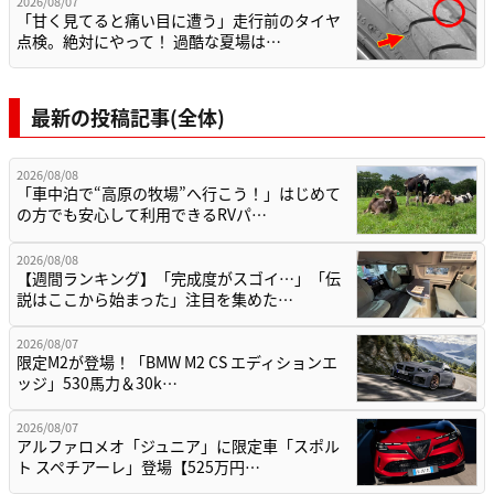
2026/08/07
「甘く見てると痛い目に遭う」走行前のタイヤ
点検。絶対にやって！ 過酷な夏場は…
最新の投稿記事(全体)
2026/08/08
「車中泊で“高原の牧場”へ行こう！」はじめて
の方でも安心して利用できるRVパ…
2026/08/08
【週間ランキング】「完成度がスゴイ…」「伝
説はここから始まった」注目を集めた…
2026/08/07
限定M2が登場！「BMW M2 CS エディションエ
ッジ」530馬力＆30k…
2026/08/07
アルファロメオ「ジュニア」に限定車「スポル
ト スペチアーレ」登場【525万円…