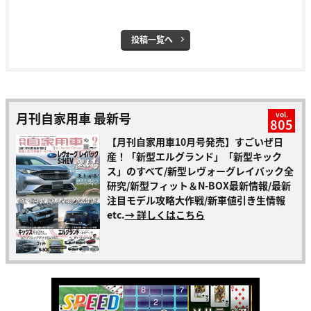
投稿一覧へ
月刊自家用車 最新号
vol.
805
【月刊自家用車10月号発売】すごいぜ日
産！「新型エルグランド」「新型キック
ス」のすべて/新型レヴォーグレイバック全
研究/新型フィット＆N-BOX最新情報/最新
注目モデル攻略大作戦/新車値引き生情報
etc.
→ 詳しくはこちら