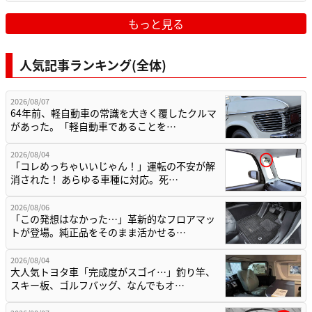
もっと見る
人気記事ランキング(全体)
2026/08/07
64年前、軽自動車の常識を大きく覆したクルマ
があった。「軽自動車であることを…
2026/08/04
「コレめっちゃいいじゃん！」運転の不安が解
消された！ あらゆる車種に対応。死…
2026/08/06
「この発想はなかった…」革新的なフロアマッ
トが登場。純正品をそのまま活かせる…
2026/08/04
大人気トヨタ車「完成度がスゴイ…」釣り竿、
スキー板、ゴルフバッグ、なんでもオ…