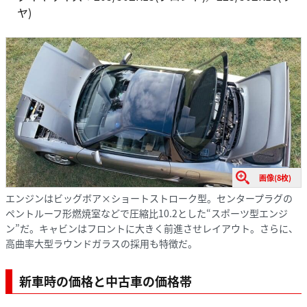
ヤ)
画像(8枚)
エンジンはビッグボア×ショートストローク型。センタープラグの
ペントルーフ形燃焼室などで圧縮比10.2とした“スポーツ型エンジ
ン”だ。キャビンはフロントに大きく前進させレイアウト。さらに、
高曲率大型ラウンドガラスの採用も特徴だ。
新車時の価格と中古車の価格帯