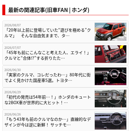
最新の関連記事(旧車FAN | ホンダ)
2026/08/07
「20年以上前に登場していた“遊びを極める”ク
ルマ」 そんな自由気ままで、タ…
2026/07/07
「45年も前にこんなこと考えた人、エライ！」
クルマと“合体⁉︎”する折りたた…
2026/06/30
「実家のクルマ、コレだったわ…」80年代に街
でよく見かけた国産車5選。トヨタ…
2026/06/29
「初代の発売は54年前…！」ホンダのキュート
な2BOX車が世界的に大ヒット！…
2026/06/26
「もう43年も前のクルマなのか…」直線的なデ
ザインが今は逆に新鮮！ サッチモ…