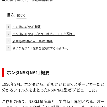
目次
1
ホンダNSX[NA1] 概要
2
ホンダNSX[NA1] デビュー時グレードの主要諸元
3
新車時の価格と中古車の価格帯
4
買いか否か：「憧れを現実にする価値は…」
ホンダNSX[NA1]
概要
1990年9月。ホンダから、誰もがひと目でスポーツカーだと
分かるフォルムをまとったNSX(NA1型)がデビューした。
ご存知の通り、NSXは量産車として当時世界初となる、オー