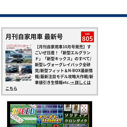
月刊自家用車 最新号
vol.
805
【月刊自家用車10月号発売】す
ごいぜ日産！「新型エルグラン
ド」「新型キックス」のすべて/
新型レヴォーグレイバック全研
究/新型フィット＆N-BOX最新情
報/最新注目モデル攻略大作戦/新
車値引き生情報etc.
→ 詳しくは
こちら