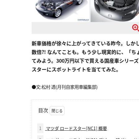
新車価格が徐々に上がってきている昨今。しか
数倍?! なんてことも。もう少し現実的に、「
てみよう。300万円以下で買える国産車シリーズ
スターにスポットライトを当ててみた。
●文:松村 透(月刊自家用車編集部)
目次
1
マツダ ロードスター[NC1] 概要