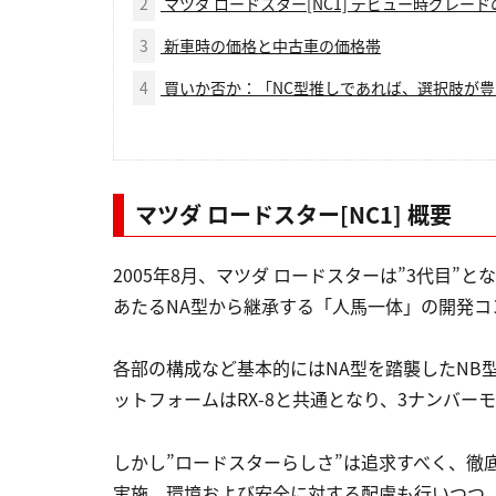
2
マツダ ロードスター[NC1] デビュー時グレー
3
新車時の価格と中古車の価格帯
4
買いか否か：「NC型推しであれば、選択肢が
マツダ ロードスター[NC1]
概要
2005年8月、マツダ ロードスターは”3代目”
あたるNA型から継承する「人馬一体」の開発コ
各部の構成など基本的にはNA型を踏襲したNB
ットフォームはRX-8と共通となり、3ナンバー
しかし”ロードスターらしさ”は追求すべく、徹
実施。環境および安全に対する配慮も行いつつ