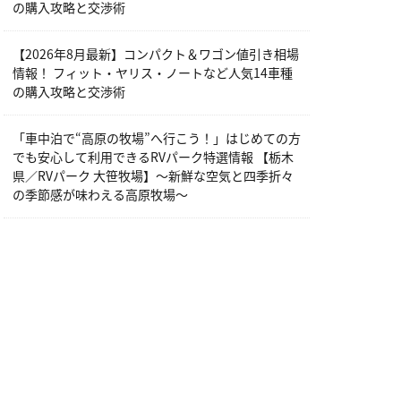
の購入攻略と交渉術
【2026年8月最新】コンパクト＆ワゴン値引き相場
情報！ フィット・ヤリス・ノートなど人気14車種
の購入攻略と交渉術
「車中泊で“高原の牧場”へ行こう！」はじめての方
でも安心して利用できるRVパーク特選情報 【栃木
県／RVパーク 大笹牧場】～新鮮な空気と四季折々
の季節感が味わえる高原牧場～