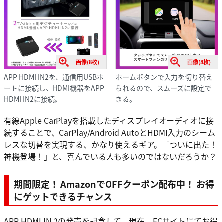
画像(8枚)
画像(8枚)
APP HDMI IN2を、通信用USBポ
ホームボタンで入力を切り替え
ートに接続し、HDMI機器をAPP
られるので、スムーズに設定で
HDMI IN2に接続。
きる。
有線Apple CarPlayを搭載したディスプレイオーディオに接
続することで、CarPlay/Android AutoとHDMI入力のシーム
レスな切替を実現する、かなり使えるギア。「ついに出た！
神機登場！」と、喜んでいる人も多いのではないだろうか？
期間限定！ AmazonでOFFクーポン配布中！ お得
にゲットできるチャンス
APP HDMI IN 2の発売を記念して、現在、ECサイトにてお得