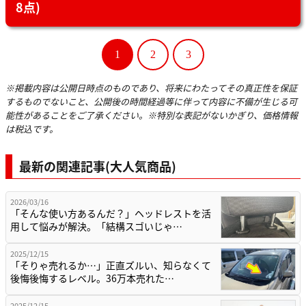
8点)
1
2
3
※掲載内容は公開日時点のものであり、将来にわたってその真正性を保証
するものでないこと、公開後の時間経過等に伴って内容に不備が生じる可
能性があることをご了承ください。※特別な表記がないかぎり、価格情報
は税込です。
最新の関連記事(大人気商品)
2026/03/16
「そんな使い方あるんだ？」ヘッドレストを活
用して悩みが解決。「結構スゴいじゃ…
2025/12/15
「そりゃ売れるか…」正直ズルい、知らなくて
後悔後悔するレベル。36万本売れた…
2025/12/15