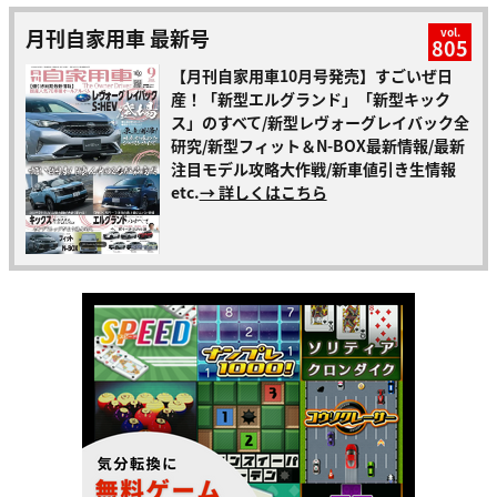
月刊自家用車 最新号
vol.
805
【月刊自家用車10月号発売】すごいぜ日
産！「新型エルグランド」「新型キック
ス」のすべて/新型レヴォーグレイバック全
研究/新型フィット＆N-BOX最新情報/最新
注目モデル攻略大作戦/新車値引き生情報
etc.
→ 詳しくはこちら