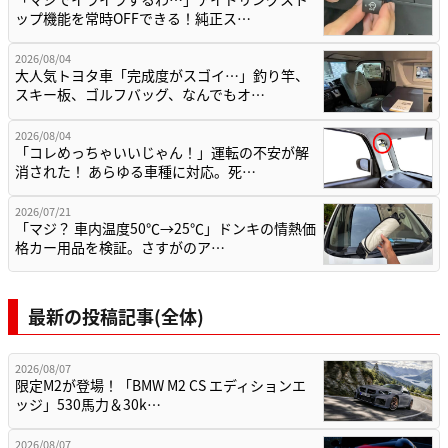
ップ機能を常時OFFできる！純正ス…
2026/08/04
大人気トヨタ車「完成度がスゴイ…」釣り竿、
スキー板、ゴルフバッグ、なんでもオ…
2026/08/04
「コレめっちゃいいじゃん！」運転の不安が解
消された！ あらゆる車種に対応。死…
2026/07/21
「マジ？ 車内温度50℃→25℃」ドンキの情熱価
格カー用品を検証。さすがのア…
最新の投稿記事(全体)
2026/08/07
限定M2が登場！「BMW M2 CS エディションエ
ッジ」530馬力＆30k…
2026/08/07