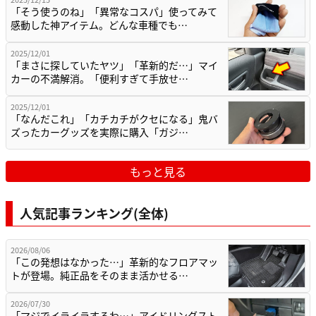
「そう使うのね」「異常なコスパ」使ってみて
感動した神アイテム。どんな車種でも…
2025/12/01
「まさに探していたヤツ」「革新的だ…」マイ
カーの不満解消。「便利すぎて手放せ…
2025/12/01
「なんだこれ」「カチカチがクセになる」鬼バ
ズったカーグッズを実際に購入「ガジ…
もっと見る
人気記事ランキング(全体)
2026/08/06
「この発想はなかった…」革新的なフロアマッ
トが登場。純正品をそのまま活かせる…
2026/07/30
「マジでイライラするわ…」アイドリングスト