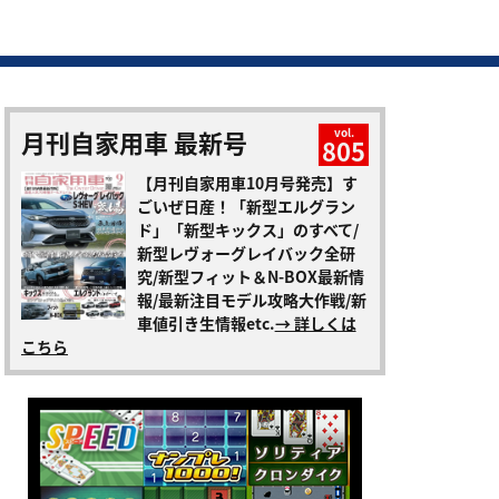
月刊自家用車 最新号
vol.
805
【月刊自家用車10月号発売】す
ごいぜ日産！「新型エルグラン
ド」「新型キックス」のすべて/
新型レヴォーグレイバック全研
究/新型フィット＆N-BOX最新情
報/最新注目モデル攻略大作戦/新
車値引き生情報etc.
→ 詳しくは
こちら