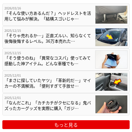
2026/03/16
「そんな使い方あるんだ？」ヘッドレストを活
用して悩みが解決。「結構スゴいじゃ…
2025/12/15
「そりゃ売れるか…」正直ズルい、知らなくて
後悔後悔するレベル。36万本売れた…
2025/12/15
「そう使うのね」「異常なコスパ」使ってみて
感動した神アイテム。どんな車種でも…
2025/12/01
「まさに探していたヤツ」「革新的だ…」マイ
カーの不満解消。「便利すぎて手放せ…
2025/12/01
「なんだこれ」「カチカチがクセになる」鬼バ
ズったカーグッズを実際に購入「ガジ…
もっと見る