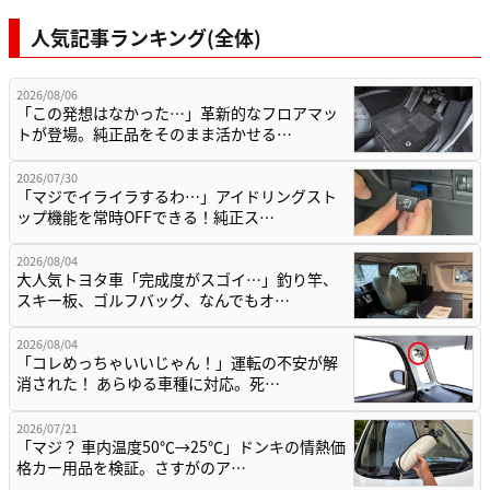
人気記事ランキング(全体)
2026/08/06
「この発想はなかった…」革新的なフロアマッ
トが登場。純正品をそのまま活かせる…
2026/07/30
「マジでイライラするわ…」アイドリングスト
ップ機能を常時OFFできる！純正ス…
2026/08/04
大人気トヨタ車「完成度がスゴイ…」釣り竿、
スキー板、ゴルフバッグ、なんでもオ…
2026/08/04
「コレめっちゃいいじゃん！」運転の不安が解
消された！ あらゆる車種に対応。死…
2026/07/21
「マジ？ 車内温度50℃→25℃」ドンキの情熱価
格カー用品を検証。さすがのア…