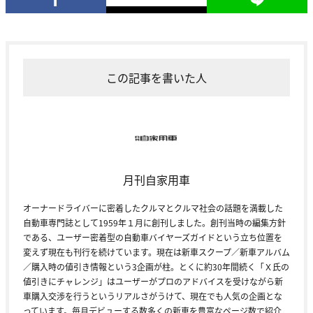
この記事を書いた人
月刊自家用車
オーナードライバーに密着したクルマとクルマ社会の話題を満載した
自動車専門誌として1959年１月に創刊しました。創刊当時の編集方針
である、ユーザー密着型の自動車バイヤーズガイドという立ち位置を
変えず現在も刊行を続けています。現在は新車スクープ／新車アルバム
／購入時の値引き情報という3企画が柱。とくに約30年間続く「Ｘ氏の
値引きにチャレンジ」はユーザーがプロのアドバイスを受けながら新
車購入交渉を行うというリアルさがうけて、現在でも人気の企画とな
っています。毎月デビューする数多くの新車を豊富なページ数で紹介