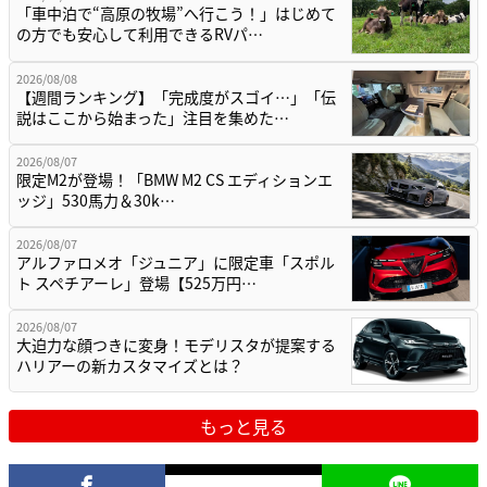
「車中泊で“高原の牧場”へ行こう！」はじめて
の方でも安心して利用できるRVパ…
2026/08/08
【週間ランキング】「完成度がスゴイ…」「伝
説はここから始まった」注目を集めた…
2026/08/07
限定M2が登場！「BMW M2 CS エディションエ
ッジ」530馬力＆30k…
2026/08/07
アルファロメオ「ジュニア」に限定車「スポル
ト スペチアーレ」登場【525万円…
2026/08/07
大迫力な顔つきに変身！モデリスタが提案する
ハリアーの新カスタマイズとは？
もっと見る