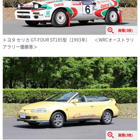
画像(3枚)
トヨタ セリカ GT-FOUR ST185型（1993年） ＜WRCオーストラリ
アラリー優勝車＞
画像(3枚)