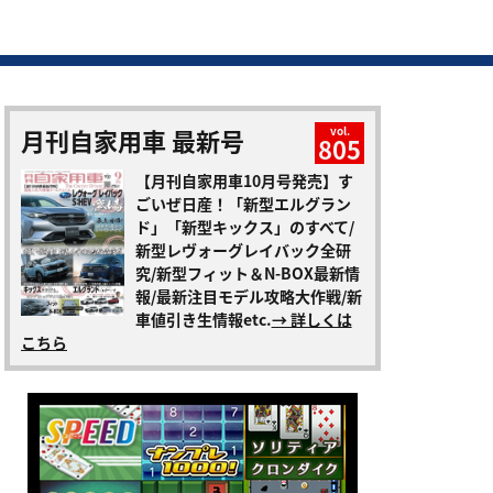
月刊自家用車 最新号
vol.
805
【月刊自家用車10月号発売】す
ごいぜ日産！「新型エルグラン
ド」「新型キックス」のすべて/
新型レヴォーグレイバック全研
究/新型フィット＆N-BOX最新情
報/最新注目モデル攻略大作戦/新
車値引き生情報etc.
→ 詳しくは
こちら