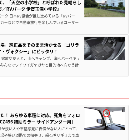
つて、「天空の小学校」と呼ばれた見晴らし
／RVパーク 伊賀玉滝小学校』
ーク 日本RV協会が推し進めている「RVパー
グカーなどで自動車旅行を楽しんでいるユーザー
登場。純正品をそのまま活かせる［ゴリラ
ア・ヴォクシー」にピッタリ！
 家族や友人と、山へキャンプ、海へバーベキュ
でみんなでワイワイガヤガヤと目的地へ向かう計
た！ あらゆる車種に対応。死角をフォロ
496 補助ミラー サイドアンダー用］
験が浅い人や車幅感覚に自信がない人にとって、
車場や狭い道路での幅寄せ、縁石ギリギリまで車