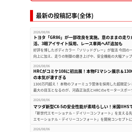
最新の投稿記事(全体)
2026/08/06
トヨタ「GR86」が一部改良を実施。意のままの走
活、3眼アイサイト採用、レース車両へAT追加も
好評を博したボディカラー「ソリッドグレー」が復活 今回の
向上に加え、走りの制御の磨き上げや、安全機能の大幅アップデー
2026/08/06
HRCがコミケ108に初出展！本物F1マシン展示＆1
の本気が凄すぎる
1300万円超え！ 本物のフォーミュラ筐体を採用した超限定
最大の目玉となるのが、河森正治氏とHRCのeモータースポー
2026/08/06
マツダ新型CX-5の安全性能が素晴らしい！米国IIH
「新世代エモーショナル・デイリーコンフォート」を支える先進安
エモーショナル・デイリーコンフォート」を開発コンセプトに
2026/08/06