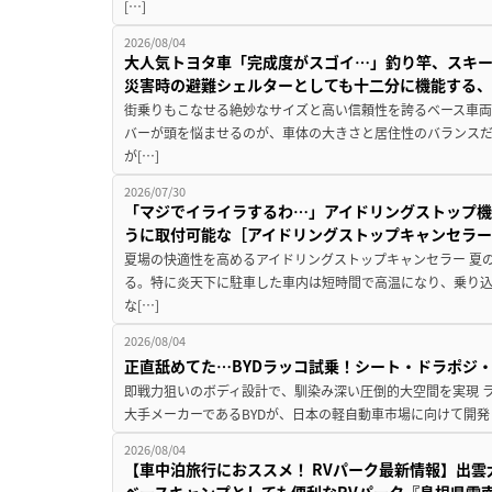
[…]
2026/08/04
大人気トヨタ車「完成度がスゴイ…」釣り竿、スキー
災害時の避難シェルターとしても十二分に機能する
街乗りもこなせる絶妙なサイズと高い信頼性を誇るベース車両
バーが頭を悩ませるのが、車体の大きさと居住性のバランス
が[…]
2026/07/30
「マジでイライラするわ…」アイドリングストップ機
うに取付可能な［アイドリングストップキャンセラ
夏場の快適性を高めるアイドリングストップキャンセラー 夏
る。特に炎天下に駐車した車内は短時間で高温になり、乗り
な[…]
2026/08/04
正直舐めてた…BYDラッコ試乗！シート・ドラポジ
即戦力狙いのボディ設計で、馴染み深い圧倒的大空間を実現 ラ
大手メーカーであるBYDが、日本の軽自動車市場に向けて開発し
2026/08/04
【車中泊旅行におススメ！ RVパーク最新情報】出