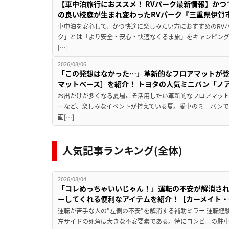
【車中泊旅行におススメ！ RVパーク最新情報】か
の良い校庭が生まれ変わったRVパーク『三重県伊賀市
車中泊を安心して、かつ快適に楽しみたい方におすすめのRVパ
ク」とは「より安全・安心・快適なくるま旅」をキャンピン
[…]
2026/08/06
「この発想はなかった…」革新的なフロアマットが
マットベース］を紹介！ トヨタの人気ミニバン「ノ
お出かけが多くなる夏場こそ活用したい革新的なフロアマット
ーなど、楽しみなイベントが控えている夏。愛車のミニバン
画[…]
人気記事ランキング(全体)
2026/08/04
「コレめっちゃいいじゃん！」運転の不安が解消され
ーしてくれる便利なアイテムを紹介！［カーメイト・CZ
運転が苦手な人の”左側の不安”を解消する補助ミラー 運転経
左サイドの死角は大きな不安要素である。特にコンビニの駐