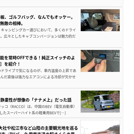
板、ゴルフバッグ、なんでもオッケー。
、無敵の相棒。
 キャンピングカー選びにおいて、多くのドライ
だ。広々としたキャブコンバージョンは魅力的だ
能を常時OFFできる！純正スイッチのよ
ー］を紹介！
のドライブで気になるのが、車内温度の上昇であ
込んだ直後は強力なエアコンによる冷却が欠かせ
・静粛性が想像の「ナナメ上」だった話
ッコ（RACCO）は、中国のBEV（電気自動車）
たスーパーハイト系の軽乗用BEVで[…]
雲大社や松江市など山陰の主要観光地を巡る