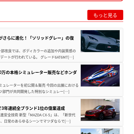
もっと見る
りがさらに進化！「ソリッドグレー」の復
一部改良では、ボディカラーの追加や内装質感の
トが行われている。 グレード6AT6MT[…]
300万の本格シミュレーター販売などホンダ
シミュレーターを初公開＆販売 今回の出展における
ツ部門が共同開発した特別なシミュレー[…]
Sで3年連続全ブランド1位の偉業達成
全技術 新型「MAZDA CX-5」は、「新世代
、日常のあらゆるシーンでマツダならで[…]