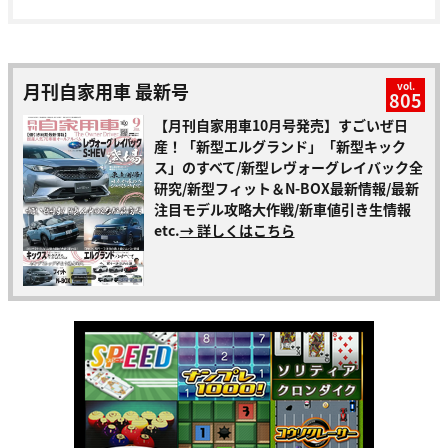
月刊自家用車 最新号
vol.
805
【月刊自家用車10月号発売】すごいぜ日
産！「新型エルグランド」「新型キック
ス」のすべて/新型レヴォーグレイバック全
研究/新型フィット＆N-BOX最新情報/最新
注目モデル攻略大作戦/新車値引き生情報
etc.
→ 詳しくはこちら