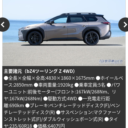
主要諸元（bZ4ツーリング Z 4WD）
●全長×全幅×全高:4830×1860×1675mm ●ホイールベ
ース:2850mm ●車両重量:1920kg ●乗車定員:5名 ●パワ
ーユニット:前後モーター(フロント:167kW/268Nm、リ
ヤ:167kW/268Nm) ●駆動方式:4WD ●一充電走行距
離:690km ●ブレーキ:ベンチレーテッドディスク(F)/ベン
チレーテッドディスク(R) ●サスペンション:マクファーソ
ンストレット式(F)/ダブルウィッシュボーン式(R) ●タイ
ヤ:235/60R18 ●価格:640万円