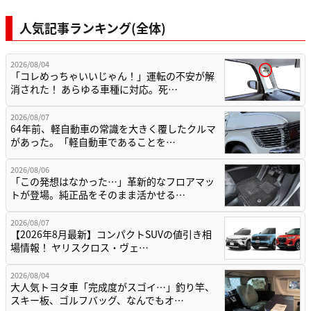
人気記事ランキング(全体)
2026/08/04
「コレめっちゃいいじゃん！」運転の不安が解
消された！ あらゆる車種に対応。死…
2026/08/07
64年前、軽自動車の常識を大きく覆したクルマ
があった。「軽自動車であることを…
2026/08/06
「この発想はなかった…」革新的なフロアマッ
トが登場。純正品をそのまま活かせる…
2026/08/07
【2026年8月最新】コンパクトSUVの値引き相
場情報！ ヤリスクロス・ヴェ…
2026/08/04
大人気トヨタ車「完成度がスゴイ…」釣り竿、
スキー板、ゴルフバッグ、なんでもオ…