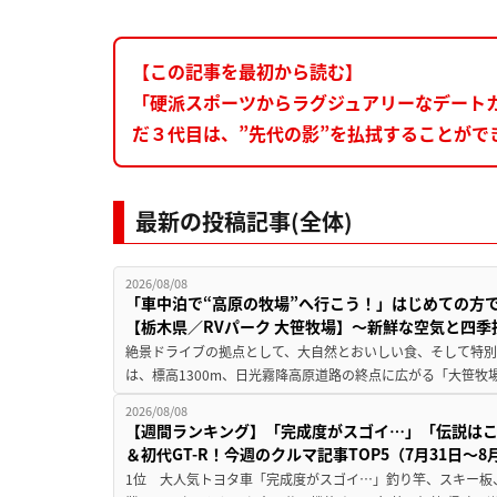
【この記事を最初から読む】
「硬派スポーツからラグジュアリーなデート
だ３代目は、”先代の影”を払拭することがで
最新の投稿記事(全体)
2026/08/08
「車中泊で“高原の牧場”へ行こう！」はじめての方
【栃木県／RVパーク 大笹牧場】～新鮮な空気と四
絶景ドライブの拠点として、大自然とおいしい食、そして特別な
は、標高1300m、日光霧降高原道路の終点に広がる「大笹牧場
2026/08/08
【週間ランキング】「完成度がスゴイ…」「伝説は
＆初代GT-R！今週のクルマ記事TOP5（7月31日〜8
1位 大人気トヨタ車「完成度がスゴイ…」釣り竿、スキー板