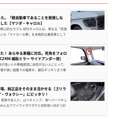
った。「軽自動車であることを我慢しな
生した【マツダ・キャロル】
野心的なモデル 初代キャロルは、単なる「安価
ていた「マイカーの夢」を本格的な乗用車として
た！ あらゆる車種に対応。死角をフォロ
496 補助ミラー サイドアンダー用］
験が浅い人や車幅感覚に自信がない人にとって、
車場や狭い道路での幅寄せ、縁石ギリギリまで車
登場。純正品をそのまま活かせる［ゴリラ
ア・ヴォクシー」にピッタリ！
 家族や友人と、山へキャンプ、海へバーベキュ
でみんなでワイワイガヤガヤと目的地へ向かう計