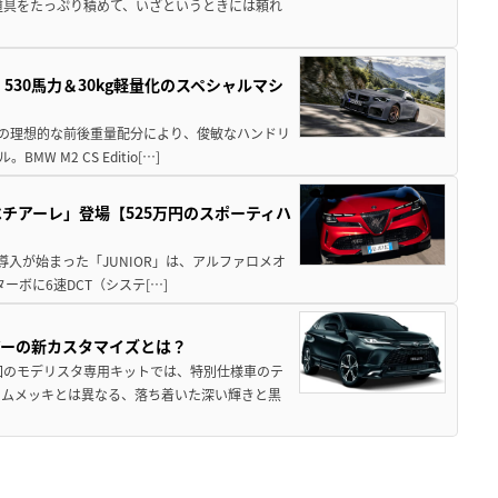
道具をたっぷり積めて、いざというときには頼れ
」530馬力＆30kg軽量化のスペシャルマシ
50の理想的な前後重量配分により、俊敏なハンドリ
M2 CS Editio[…]
チアーレ」登場【525万円のスポーティハ
導入が始まった「JUNIOR」は、アルファロメオ
ターボに6速DCT（システ[…]
アーの新カスタマイズとは？
回のモデリスタ専用キットでは、特別仕様車のテ
ームメッキとは異なる、落ち着いた深い輝きと黒