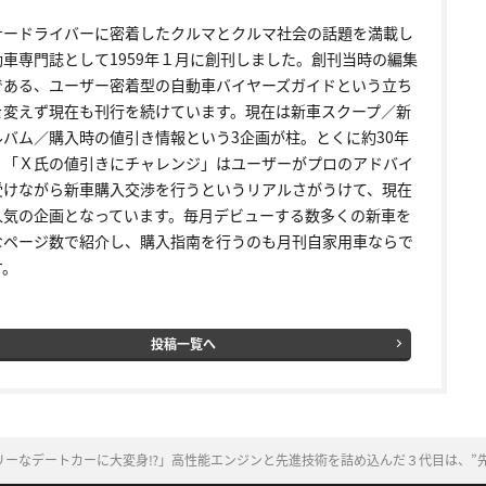
ナードライバーに密着したクルマとクルマ社会の話題を満載し
動車専門誌として1959年１月に創刊しました。創刊当時の編集
である、ユーザー密着型の自動車バイヤーズガイドという立ち
を変えず現在も刊行を続けています。現在は新車スクープ／新
ルバム／購入時の値引き情報という3企画が柱。とくに約30年
く「Ｘ氏の値引きにチャレンジ」はユーザーがプロのアドバイ
受けながら新車購入交渉を行うというリアルさがうけて、現在
人気の企画となっています。毎月デビューする数多くの新車を
なページ数で紹介し、購入指南を行うのも月刊自家用車ならで
す。
投稿一覧へ
リーなデートカーに大変身⁉」高性能エンジンと先進技術を詰め込んだ３代目は、”