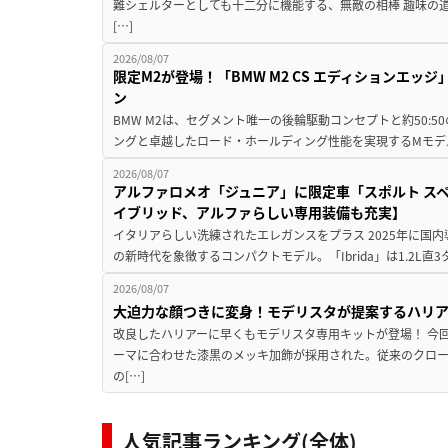
難シェルターとしても十二分に機能する、無敵の相棒 趣味の
[…]
2026/08/07
限定M2が登場！「BMW M2 CS エディションエッジ
ン
BMW M2は、セグメント唯一の後輪駆動コンセプトと約50:
ングと卓越したロード・ホールディング性能を実現するMモデル。BMW 
2026/08/07
アルファロメオ「ジュニア」に限定車「スポルト スペ
イブリッド、アルファらしい専用装備も充実】
イタリアらしい洗練されたエレガンスをプラス 2025年に国内
の新時代を象徴するコンパクトモデル。「Ibrida」は1.2L直3
2026/08/07
大迫力な顔つきに変身！モデリスタが提案するハリ
改良したハリアーに早くもモデリスタ専用キットが登場！ 今
ーマに合わせた漆黒のメッキ加飾が採用された。従来のクロ
の[…]
人気記事ランキング(全体)