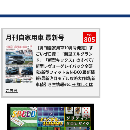
月刊自家用車 最新号
vol.
805
【月刊自家用車10月号発売】す
ごいぜ日産！「新型エルグラン
ド」「新型キックス」のすべて/
新型レヴォーグレイバック全研
究/新型フィット＆N-BOX最新情
報/最新注目モデル攻略大作戦/新
車値引き生情報etc.
→ 詳しくは
こちら