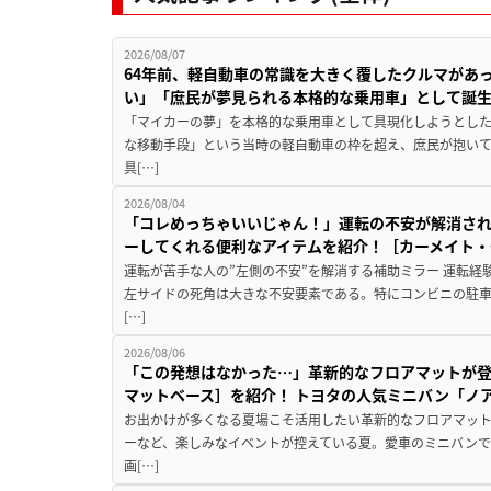
2026/08/07
64年前、軽自動車の常識を大きく覆したクルマがあ
い」「庶民が夢見られる本格的な乗用車」として誕
「マイカーの夢」を本格的な乗用車として具現化しようとした
な移動手段」という当時の軽自動車の枠を超え、庶民が抱い
具[…]
2026/08/04
「コレめっちゃいいじゃん！」運転の不安が解消され
ーしてくれる便利なアイテムを紹介！［カーメイト・CZ
運転が苦手な人の”左側の不安”を解消する補助ミラー 運転経
左サイドの死角は大きな不安要素である。特にコンビニの駐
[…]
2026/08/06
「この発想はなかった…」革新的なフロアマットが
マットベース］を紹介！ トヨタの人気ミニバン「ノ
お出かけが多くなる夏場こそ活用したい革新的なフロアマット
ーなど、楽しみなイベントが控えている夏。愛車のミニバン
画[…]