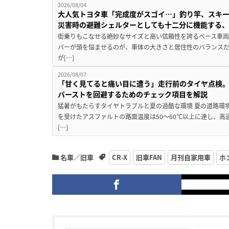
2026/08/04
大人気トヨタ車「完成度がスゴイ…」釣り竿、スキー
災害時の避難シェルターとしても十二分に機能する
街乗りもこなせる絶妙なサイズと高い信頼性を誇るベース車両
バーが頭を悩ませるのが、車体の大きさと居住性のバランス
が[…]
2026/08/07
「甘く見てると痛い目に遭う」走行前のタイヤ点検。
バーストを回避するためのチェック項目を解説
猛暑がもたらすタイヤトラブルと夏の過酷な環境 夏の道路環
を受けたアスファルトの路面温度は50〜60℃以上に達し、
[…]
名車／旧車
CR-X
旧車FAN
月刊自家用車
ホ