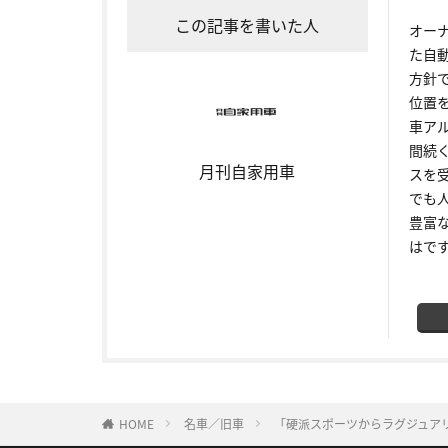
この記事を書いた人
オー
た自
方針
位置
車ア
間続
月刊自家用車
スを
でも
豊富
はで
HOME
名車／旧車
「硬派スポーツからラグジュア