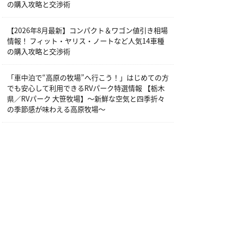
の購入攻略と交渉術
【2026年8月最新】コンパクト＆ワゴン値引き相場
情報！ フィット・ヤリス・ノートなど人気14車種
の購入攻略と交渉術
「車中泊で“高原の牧場”へ行こう！」はじめての方
でも安心して利用できるRVパーク特選情報 【栃木
県／RVパーク 大笹牧場】～新鮮な空気と四季折々
の季節感が味わえる高原牧場～