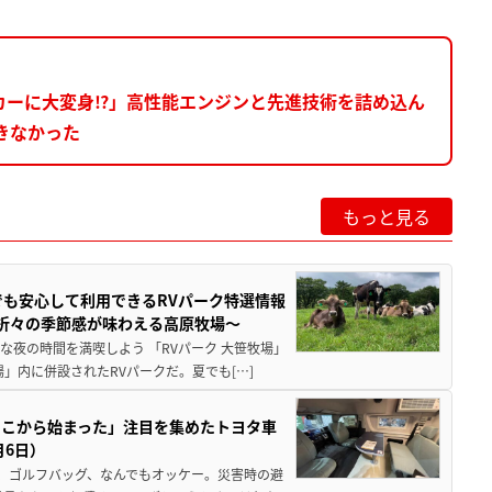
カーに大変身⁉」高性能エンジンと先進技術を詰め込ん
きなかった
もっと見る
でも安心して利用できるRVパーク特選情報
季折々の季節感が味わえる高原牧場～
夜の時間を満喫しよう 「RVパーク 大笹牧場」
」内に併設されたRVパークだ。夏でも[…]
ここから始まった」注目を集めたトヨタ車
月6日）
、ゴルフバッグ、なんでもオッケー。災害時の避