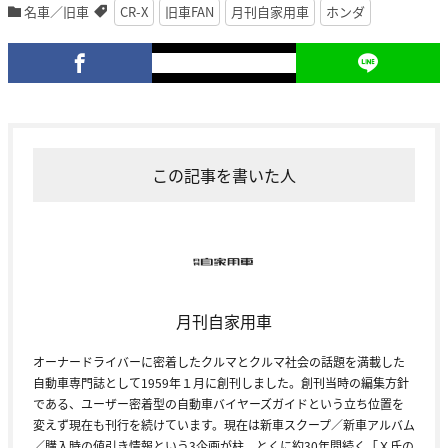
名車／旧車
CR-X
旧車FAN
月刊自家用車
ホンダ
この記事を書いた人
月刊自家用車
オーナードライバーに密着したクルマとクルマ社会の話題を満載した
自動車専門誌として1959年１月に創刊しました。創刊当時の編集方針
である、ユーザー密着型の自動車バイヤーズガイドという立ち位置を
変えず現在も刊行を続けています。現在は新車スクープ／新車アルバム
／購入時の値引き情報という3企画が柱。とくに約30年間続く「Ｘ氏の