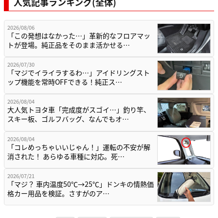
人気記事ランキング(全体)
2026/08/06
「この発想はなかった…」革新的なフロアマッ
トが登場。純正品をそのまま活かせる…
2026/07/30
「マジでイライラするわ…」アイドリングスト
ップ機能を常時OFFできる！純正ス…
2026/08/04
大人気トヨタ車「完成度がスゴイ…」釣り竿、
スキー板、ゴルフバッグ、なんでもオ…
2026/08/04
「コレめっちゃいいじゃん！」運転の不安が解
消された！ あらゆる車種に対応。死…
2026/07/21
「マジ？ 車内温度50℃→25℃」ドンキの情熱価
格カー用品を検証。さすがのア…