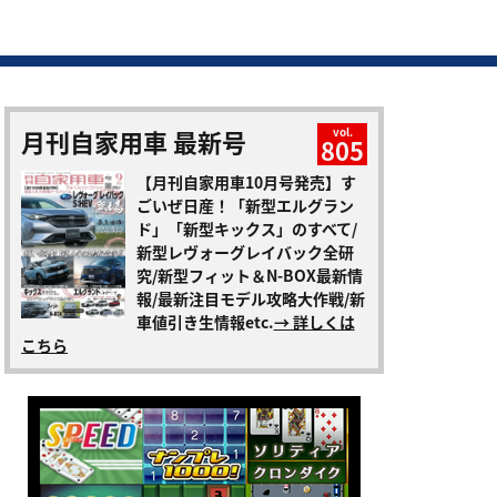
月刊自家用車 最新号
vol.
805
【月刊自家用車10月号発売】す
ごいぜ日産！「新型エルグラン
ド」「新型キックス」のすべて/
新型レヴォーグレイバック全研
究/新型フィット＆N-BOX最新情
報/最新注目モデル攻略大作戦/新
車値引き生情報etc.
→ 詳しくは
こちら