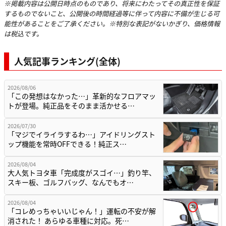
※掲載内容は公開日時点のものであり、将来にわたってその真正性を保証
するものでないこと、公開後の時間経過等に伴って内容に不備が生じる可
能性があることをご了承ください。※特別な表記がないかぎり、価格情報
は税込です。
人気記事ランキング(全体)
2026/08/06
「この発想はなかった…」革新的なフロアマッ
トが登場。純正品をそのまま活かせる…
2026/07/30
「マジでイライラするわ…」アイドリングスト
ップ機能を常時OFFできる！純正ス…
2026/08/04
大人気トヨタ車「完成度がスゴイ…」釣り竿、
スキー板、ゴルフバッグ、なんでもオ…
2026/08/04
「コレめっちゃいいじゃん！」運転の不安が解
消された！ あらゆる車種に対応。死…