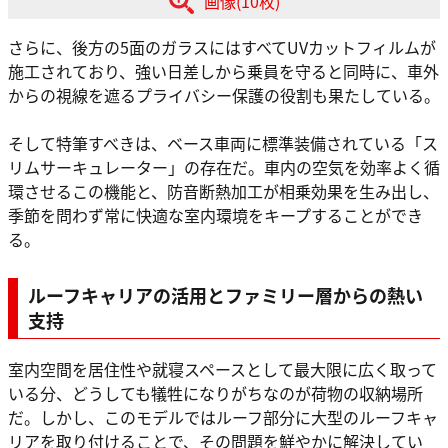
画像(10枚)
さらに、後方の5面のガラスにはすべてUVカットフィルムが
施工されており、強い日差しから乗員を守ると同時に、車外
からの視線を遮るプライバシー保護の役割も果たしている。
そして特筆すべきは、ベース車両に標準装備されている「ス
リムサーキュレーター」の存在だ。車内の空気を効率よく循
環させるこの機能と、防音断熱加工が相乗効果を生み出し、
季節を問わず常に快適な室内環境をキープすることができ
る。
ルーフキャリアの活用とファミリー層からの熱い
支持
室内空間を居住性や就寝スペースとして最大限に広く取って
いる分、どうしても犠牲になりがちなのが荷物の収納場所
だ。しかし、このモデルではルーフ部分に大型のルーフキャ
リアを取り付けることで、その問題を鮮やかに解決してい