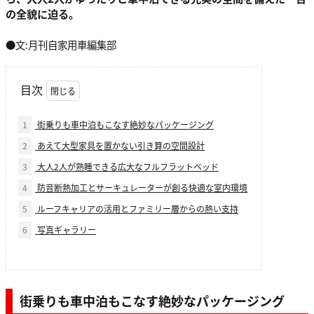
の全貌に迫る。
●文:月刊自家用車編集部
目次
1
街乗りも車中泊もこなす絶妙なパッケージング
2
あえて大型家具を置かない引き算の空間設計
3
大人2人が熟睡できる広大なフルフラットベッド
4
防音断熱加工とサーキュレーターが創る快適な室内環境
5
ルーフキャリアの活用とファミリー層からの熱い支持
6
写真ギャラリー
街乗りも車中泊もこなす絶妙なパッケージング