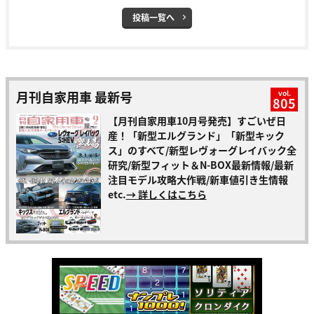
投稿一覧へ
月刊自家用車 最新号
vol.
805
【月刊自家用車10月号発売】すごいぜ日
産！「新型エルグランド」「新型キック
ス」のすべて/新型レヴォーグレイバック全
研究/新型フィット＆N-BOX最新情報/最新
注目モデル攻略大作戦/新車値引き生情報
etc.
→ 詳しくはこちら