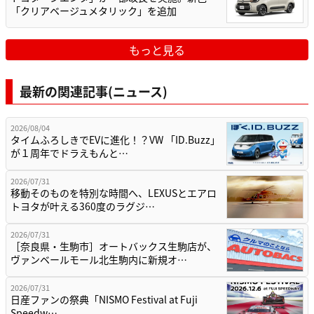
「クリアベージュメタリック」を追加
もっと見る
最新の関連記事(ニュース)
2026/08/04
タイムふろしきでEVに進化！？VW 「ID.Buzz」
が１周年でドラえもんと…
2026/07/31
移動そのものを特別な時間へ、LEXUSとエアロ
トヨタが叶える360度のラグジ…
2026/07/31
［奈良県・生駒市］オートバックス生駒店が、
ヴァンベールモール北生駒内に新規オ…
2026/07/31
日産ファンの祭典「NISMO Festival at Fuji
Speedw…