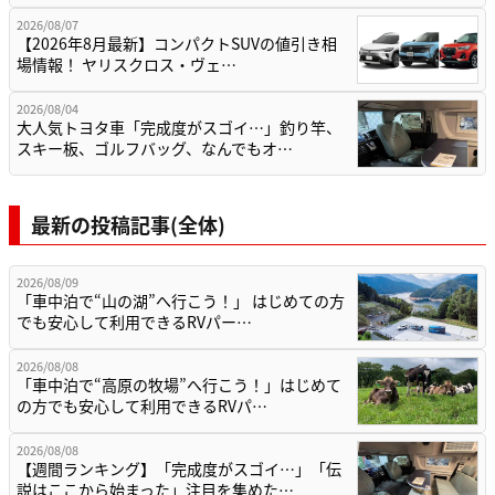
2026/08/07
【2026年8月最新】コンパクトSUVの値引き相
場情報！ ヤリスクロス・ヴェ…
2026/08/04
大人気トヨタ車「完成度がスゴイ…」釣り竿、
スキー板、ゴルフバッグ、なんでもオ…
最新の投稿記事(全体)
2026/08/09
「車中泊で“山の湖”へ行こう！」 はじめての方
でも安心して利用できるRVパー…
2026/08/08
「車中泊で“高原の牧場”へ行こう！」はじめて
の方でも安心して利用できるRVパ…
2026/08/08
【週間ランキング】「完成度がスゴイ…」「伝
説はここから始まった」注目を集めた…