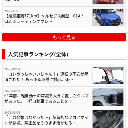
2026/07/29
【航続距離771km】メルセデス新型「CLA /
CLA シューティングブレ…
もっと見る
人気記事ランキング(全体)
2026/08/04
「コレめっちゃいいじゃん！」運転の不安が解
消された！ あらゆる車種に対応。死…
2026/08/07
64年前、軽自動車の常識を大きく覆したクルマ
があった。「軽自動車であることを…
2026/08/06
「この発想はなかった…」革新的なフロアマッ
トが登場。純正品をそのまま活かせる…