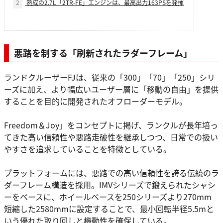
2
熟成の2.7L「2TR-FE」エンジンは、最高出力163PSを発揮
悪路を制する「刷新されたラダーフレーム」
ランドクルーザーFJは、従来の「300」「70」「250」シリ
ーズに加え、より幅広いユーザー層に「移動の自由」を提供
することを目的に開発されたオフローダーモデル。
Freedom＆Joy」をコンセプトに掲げ、ランクルが長年培っ
てきた高い信頼性や悪路走破性を継承しつつ、日常での扱い
やすさを追求していることを特徴としている。
プラットフォームには、悪路での高い信頼性を誇る伝統のラ
ダーフレーム構造を採用。IMVシリーズで鍛えられたシャシ
ーをベースに、ホイールベースを250シリーズより270mm
短縮した2580mmに設定することで、最小回転半径5.5mと
いう優れた取り回しと機動性を確保している。