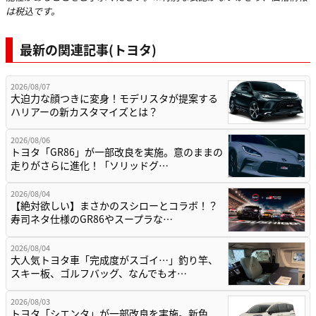
は税込です。
最新の関連記事(トヨタ)
2026/08/07
大迫力な顔つきに変身！モデリスタが提案する
ハリアーの新カスタマイズとは？
2026/08/06
トヨタ「GR86」が一部改良を実施。意のままの
走りがさらに進化！「ソリッドグ…
2026/08/04
【絶対欲しい】まさかのスシローとコラボ！？
寿司ネタ仕様のGR86やスープラな…
2026/08/04
大人気トヨタ車「完成度がスゴイ…」釣り竿、
スキー板、ゴルフバッグ、なんでもオ…
2026/08/03
トヨタ「シエンタ」が一部改良を実施。新色