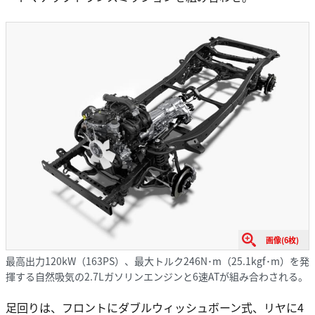
画像(6枚)
最高出力120kW（163PS）、最大トルク246N･m（25.1kgf･m）を発
揮する自然吸気の2.7Lガソリンエンジンと6速ATが組み合わされる。
足回りは、フロントにダブルウィッシュボーン式、リヤに4