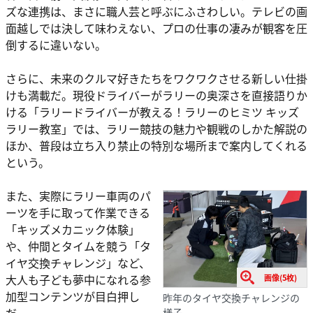
ズな連携は、まさに職人芸と呼ぶにふさわしい。テレビの画
面越しでは決して味わえない、プロの仕事の凄みが観客を圧
倒するに違いない。
さらに、未来のクルマ好きたちをワクワクさせる新しい仕掛
けも満載だ。現役ドライバーがラリーの奥深さを直接語りか
ける「ラリードライバーが教える！ラリーのヒミツ キッズ
ラリー教室」では、ラリー競技の魅力や観戦のしかた解説の
ほか、普段は立ち入り禁止の特別な場所まで案内してくれる
という。
また、実際にラリー車両のパ
ーツを手に取って作業できる
「キッズメカニック体験」
や、仲間とタイムを競う「タ
イヤ交換チャレンジ」など、
大人も子ども夢中になれる参
画像(5枚)
加型コンテンツが目白押し
昨年のタイヤ交換チャレンジの
様子