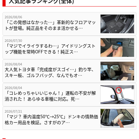
人気記事ランキング(全体)
2026/08/06
「この発想はなかった…」革新的なフロアマッ
トが登場。純正品をそのまま活かせる…
2026/07/30
「マジでイライラするわ…」アイドリングスト
ップ機能を常時OFFできる！純正ス…
2026/08/04
大人気トヨタ車「完成度がスゴイ…」釣り竿、
スキー板、ゴルフバッグ、なんでもオ…
2026/08/04
「コレめっちゃいいじゃん！」運転の不安が解
消された！ あらゆる車種に対応。死…
2026/07/21
「マジ？ 車内温度50℃→25℃」ドンキの情熱価
格カー用品を検証。さすがのア…