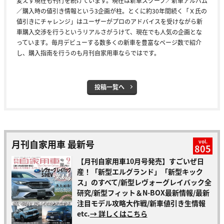
変えず現在も刊行を続けています。現在は新車スクープ／新車アルバム
／購入時の値引き情報という3企画が柱。とくに約30年間続く「Ｘ氏の
値引きにチャレンジ」はユーザーがプロのアドバイスを受けながら新
車購入交渉を行うというリアルさがうけて、現在でも人気の企画とな
っています。毎月デビューする数多くの新車を豊富なページ数で紹介
し、購入指南を行うのも月刊自家用車ならではです。
投稿一覧へ
月刊自家用車 最新号
vol.
805
【月刊自家用車10月号発売】すごいぜ日
産！「新型エルグランド」「新型キック
ス」のすべて/新型レヴォーグレイバック全
研究/新型フィット＆N-BOX最新情報/最新
注目モデル攻略大作戦/新車値引き生情報
etc.
→ 詳しくはこちら