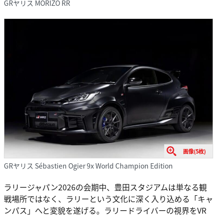
GRヤリス MORIZO RR
画像(5枚)
GRヤリス Sébastien Ogier 9x World Champion Edition
ラリージャパン2026の会期中、豊田スタジアムは単なる観
戦場所ではなく、ラリーという文化に深く入り込める「キャ
ンパス」へと変貌を遂げる。ラリードライバーの視界をVR