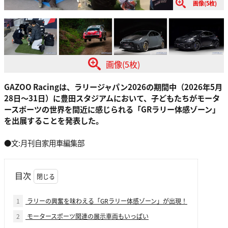
画像(5枚)
画像(5枚)
GAZOO Racingは、ラリージャパン2026の期間中（2026年5月
28日～31日）に豊田スタジアムにおいて、子どもたちがモータ
ースポーツの世界を間近に感じられる「GRラリー体感ゾーン」
を出展することを発表した。
●文:月刊自家用車編集部
目次
1
ラリーの興奮を味わえる「GRラリー体感ゾーン」が出現！
2
モータースポーツ関連の展示車両もいっぱい