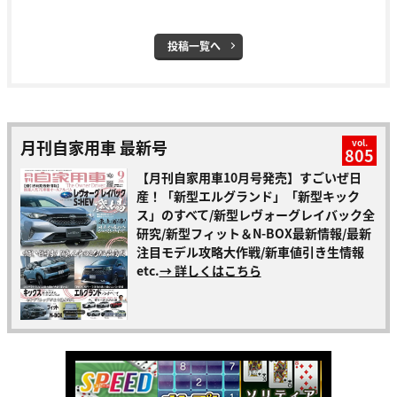
投稿一覧へ
月刊自家用車 最新号
vol.
805
【月刊自家用車10月号発売】すごいぜ日
産！「新型エルグランド」「新型キック
ス」のすべて/新型レヴォーグレイバック全
研究/新型フィット＆N-BOX最新情報/最新
注目モデル攻略大作戦/新車値引き生情報
etc.
→ 詳しくはこちら