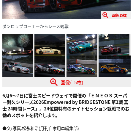
画像(15枚)
ダンロップコーナーからレース観戦
画像(15枚)
6月6～7日に富士スピードウェイで開催の「ＥＮＥＯＳ スーパ
ー耐久シリーズ2026Empowered by BRIDGESTONE 第3戦 富
士 24時間レース」。24位間特有のナイトセッション観戦でのお
勧めスポットを紹介します。
●文/写真:松永和浩(月刊自家用車編集部)