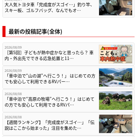
大人気トヨタ車「完成度がスゴイ…」釣り竿、
スキー板、ゴルフバッグ、なんでもオ…
最新の投稿記事(全体)
2026/08/09
［第5回］子どもが熱中症かなと思ったら？ 車
内・外出先でできる応急処置と11…
2026/08/09
「車中泊で“山の湖”へ行こう！」 はじめての方
でも安心して利用できるRVパー…
2026/08/08
「車中泊で“高原の牧場”へ行こう！」はじめて
の方でも安心して利用できるRVパ…
2026/08/08
【週間ランキング】「完成度がスゴイ…」「伝
説はここから始まった」注目を集めた…