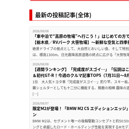
最新の投稿記事(全体)
2026/08/08
「車中泊で“高原の牧場”へ行こう！」はじめての方
【栃木県／RVパーク 大笹牧場】～新鮮な空気と四
絶景ドライブの拠点として、大自然とおいしい食、そして特別な
は、標高1300m、日光霧降高原道路の終点に広がる「大笹牧場
2026/08/08
【週間ランキング】「完成度がスゴイ…」「伝説は
＆初代GT-R！今週のクルマ記事TOP5（7月31日〜8
1位 大人気トヨタ車「完成度がスゴイ…」釣り竿、スキー板
難シェルターとしても十二分に機能する、無敵の相棒 趣味の
[…]
2026/08/07
限定M2が登場！「BMW M2 CS エディションエッジ
ン
BMW M2は、セグメント唯一の後輪駆動コンセプトと約50:
ングと卓越したロード・ホールディング性能を実現するMモデル。BMW 