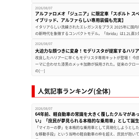
2026/08/07
アルファロメオ「ジュニア」に限定車「スポルト スペ
イブリッド、アルファらしい専用装備も充実】
イタリアらしい洗練されたエレガンスをプラス 2025年に国内
の新時代を象徴するコンパクトモデル。「Ibrida」は1.2L直3
2026/08/07
大迫力な顔つきに変身！モデリスタが提案するハリ
改良したハリアーに早くもモデリスタ専用キットが登場！ 今
ーマに合わせた漆黒のメッキ加飾が採用された。従来のクロ
の[…]
人気記事ランキング(全体)
2026/08/07
64年前、軽自動車の常識を大きく覆したクルマがあ
い」「庶民が夢見られる本格的な乗用車」として誕
「マイカーの夢」を本格的な乗用車として具現化しようとした
な移動手段」という当時の軽自動車の枠を超え、庶民が抱い