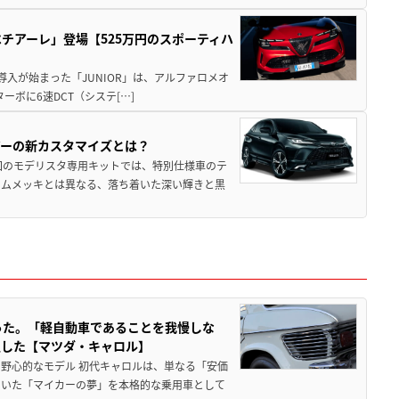
チアーレ」登場【525万円のスポーティハ
導入が始まった「JUNIOR」は、アルファロメオ
ターボに6速DCT（システ[…]
アーの新カスタマイズとは？
回のモデリスタ専用キットでは、特別仕様車のテ
ームメッキとは異なる、落ち着いた深い輝きと黒
った。「軽自動車であることを我慢しな
生した【マツダ・キャロル】
野心的なモデル 初代キャロルは、単なる「安価
ていた「マイカーの夢」を本格的な乗用車として