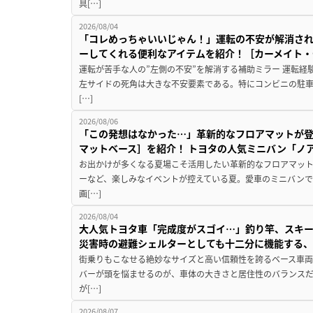
具[…]
2026/08/04
「コレめっちゃいいじゃん！」運転の不安が解消され
ーしてくれる便利なアイテムを紹介！［カーメイト・CZ
運転が苦手な人の”左側の不安”を解消する補助ミラー 運転経
左サイドの死角は大きな不安要素である。特にコンビニの駐
[…]
2026/08/06
「この発想はなかった…」革新的なフロアマットが
マットベース］を紹介！ トヨタの人気ミニバン「ノ
お出かけが多くなる夏場こそ活用したい革新的なフロアマット
ーなど、楽しみなイベントが控えている夏。愛車のミニバン
画[…]
2026/08/04
大人気トヨタ車「完成度がスゴイ…」釣り竿、スキー
災害時の避難シェルターとしても十二分に機能する
街乗りもこなせる絶妙なサイズと高い信頼性を誇るベース車両
バーが頭を悩ませるのが、車体の大きさと居住性のバランス
が[…]
2026/08/07