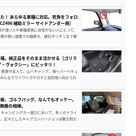
た！ あらゆる車種に対応。死角をフォロ
496 補助ミラー サイドアンダー用］
験が浅い人や車幅感覚に自信がない人にとって、
車場や狭い道路での幅寄せ、縁石ギリギリまで車
登場。純正品をそのまま活かせる［ゴリラ
ア・ヴォクシー」にピッタリ！
 家族や友人と、山へキャンプ、海へバーベキュ
でみんなでワイワイガヤガヤと目的地へ向かう計
板、ゴルフバッグ、なんでもオッケー。
、無敵の相棒。
 キャンピングカー選びにおいて、多くのドライ
だ。広々としたキャブコンバージョンは魅力的だ