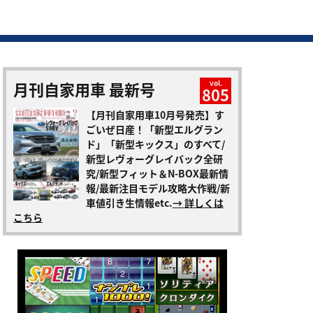
月刊自家用車 最新号
vol.
805
【月刊自家用車10月号発売】す
ごいぜ日産！「新型エルグラン
ド」「新型キックス」のすべて/
新型レヴォーグレイバック全研
究/新型フィット＆N-BOX最新情
報/最新注目モデル攻略大作戦/新
車値引き生情報etc.
→ 詳しくは
こちら