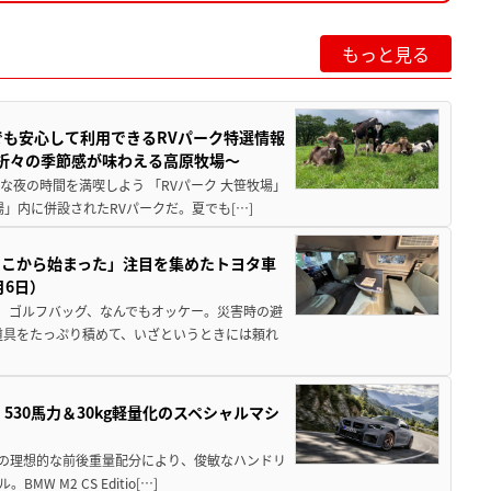
もっと見る
でも安心して利用できるRVパーク特選情報
季折々の季節感が味わえる高原牧場～
夜の時間を満喫しよう 「RVパーク 大笹牧場」
」内に併設されたRVパークだ。夏でも[…]
ここから始まった」注目を集めたトヨタ車
月6日）
、ゴルフバッグ、なんでもオッケー。災害時の避
道具をたっぷり積めて、いざというときには頼れ
」530馬力＆30kg軽量化のスペシャルマシ
50の理想的な前後重量配分により、俊敏なハンドリ
M2 CS Editio[…]