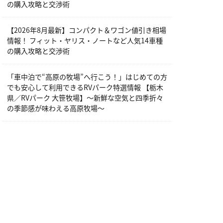
の購入攻略と交渉術
【2026年8月最新】コンパクト＆ワゴン値引き相場
情報！ フィット・ヤリス・ノートなど人気14車種
の購入攻略と交渉術
「車中泊で“高原の牧場”へ行こう！」はじめての方
でも安心して利用できるRVパーク特選情報 【栃木
県／RVパーク 大笹牧場】～新鮮な空気と四季折々
の季節感が味わえる高原牧場～