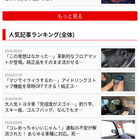
もっと見る
人気記事ランキング(全体)
2026/08/06
「この発想はなかった…」革新的なフロアマッ
トが登場。純正品をそのまま活かせる…
2026/07/30
「マジでイライラするわ…」アイドリングスト
ップ機能を常時OFFできる！純正ス…
2026/08/04
大人気トヨタ車「完成度がスゴイ…」釣り竿、
スキー板、ゴルフバッグ、なんでもオ…
2026/08/04
「コレめっちゃいいじゃん！」運転の不安が解
消された！ あらゆる車種に対応。死…