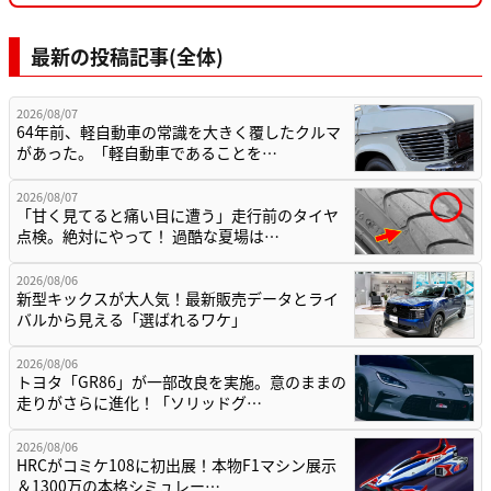
最新の投稿記事(全体)
2026/08/07
64年前、軽自動車の常識を大きく覆したクルマ
があった。「軽自動車であることを…
2026/08/07
「甘く見てると痛い目に遭う」走行前のタイヤ
点検。絶対にやって！ 過酷な夏場は…
2026/08/06
新型キックスが大人気！最新販売データとライ
バルから見える「選ばれるワケ」
2026/08/06
トヨタ「GR86」が一部改良を実施。意のままの
走りがさらに進化！「ソリッドグ…
2026/08/06
HRCがコミケ108に初出展！本物F1マシン展示
＆1300万の本格シミュレー…