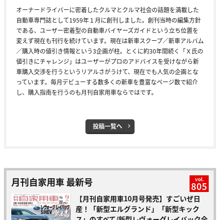
オーナードライバーに密着したクルマとクルマ社会の話題を満載した
自動車専門誌として1959年１月に創刊しました。創刊当時の編集方針
である、ユーザー密着型の自動車バイヤーズガイドという立ち位置を
変えず現在も刊行を続けています。現在は新車スクープ／新車アルバム
／購入時の値引き情報という3企画が柱。とくに約30年間続く「Ｘ氏の
値引きにチャレンジ」はユーザーがプロのアドバイスを受けながら新
車購入交渉を行うというリアルさがうけて、現在でも人気の企画とな
っています。毎月デビューする数多くの新車を豊富なページ数で紹介
し、購入指南を行うのも月刊自家用車ならではです。
投稿一覧へ
月刊自家用車 最新号
vol.
805
【月刊自家用車10月号発売】すごいぜ日
産！「新型エルグランド」「新型キック
ス」のすべて/新型レヴォーグレイバック全