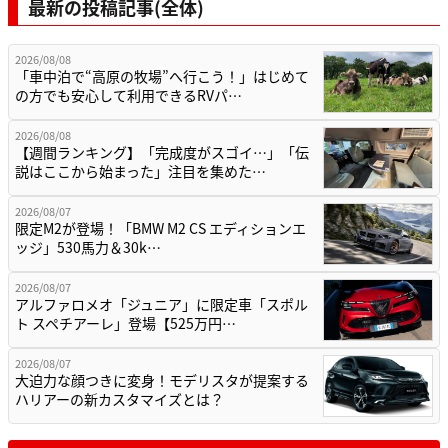
最新の投稿記事(全体)
2026/08/08
「車中泊で“高原の牧場”へ行こう！」はじめて
の方でも安心して利用できるRVパ…
2026/08/08
【週間ランキング】「完成度がスゴイ…」「伝
説はここから始まった」注目を集めた…
2026/08/07
限定M2が登場！「BMW M2 CS エディションエ
ッジ」530馬力＆30k…
2026/08/07
アルファロメオ「ジュニア」に限定車「スポル
ト スペチアーレ」登場【525万円…
2026/08/07
大迫力な顔つきに変身！モデリスタが提案する
ハリアーの新カスタマイズとは？