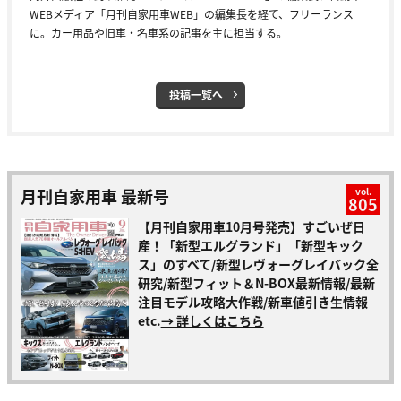
WEBメディア「月刊自家用車WEB」の編集長を経て、フリーランス
に。カー用品や旧車・名車系の記事を主に担当する。
投稿一覧へ
月刊自家用車 最新号
vol.
805
【月刊自家用車10月号発売】すごいぜ日
産！「新型エルグランド」「新型キック
ス」のすべて/新型レヴォーグレイバック全
研究/新型フィット＆N-BOX最新情報/最新
注目モデル攻略大作戦/新車値引き生情報
etc.
→ 詳しくはこちら