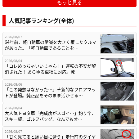
もっと見る
人気記事ランキング(全体)
2026/08/07
64年前、軽自動車の常識を大きく覆したクルマ
があった。「軽自動車であることを…
2026/08/04
「コレめっちゃいいじゃん！」運転の不安が解
消された！ あらゆる車種に対応。死…
2026/08/06
「この発想はなかった…」革新的なフロアマッ
トが登場。純正品をそのまま活かせる…
2026/08/04
大人気トヨタ車「完成度がスゴイ…」釣り竿、
スキー板、ゴルフバッグ、なんでもオ…
2026/08/07
「甘く見てると痛い目に遭う」走行前のタイヤ