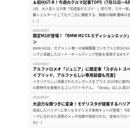
＆初代GT-R！今週のクルマ記事TOP5（7月31日〜8
1位 大人気トヨタ車「完成度がスゴイ…」釣り竿、スキー板
難シェルターとしても十二分に機能する、無敵の相棒 趣味の
[…]
2026/08/07
限定M2が登場！「BMW M2 CS エディションエッジ
ン
BMW M2は、セグメント唯一の後輪駆動コンセプトと約50:
ングと卓越したロード・ホールディング性能を実現するMモデル。BMW 
2026/08/07
アルファロメオ「ジュニア」に限定車「スポルト スペ
イブリッド、アルファらしい専用装備も充実】
イタリアらしい洗練されたエレガンスをプラス 2025年に国内
の新時代を象徴するコンパクトモデル。「Ibrida」は1.2L直3
2026/08/07
大迫力な顔つきに変身！モデリスタが提案するハリ
改良したハリアーに早くもモデリスタ専用キットが登場！ 今
ーマに合わせた漆黒のメッキ加飾が採用された。従来のクロ
の[…]