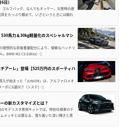
月6日）
、ゴルフバッグ、なんでもオッケー。災害時の避
道具をたっぷり積めて、いざというときには頼れ
」530馬力＆30kg軽量化のスペシャルマシ
50の理想的な前後重量配分により、俊敏なハンドリ
M2 CS Editio[…]
チアーレ」登場【525万円のスポーティハ
導入が始まった「JUNIOR」は、アルファロメオ
ターボに6速DCT（システ[…]
アーの新カスタマイズとは？
回のモデリスタ専用キットでは、特別仕様車のテ
ームメッキとは異なる、落ち着いた深い輝きと黒