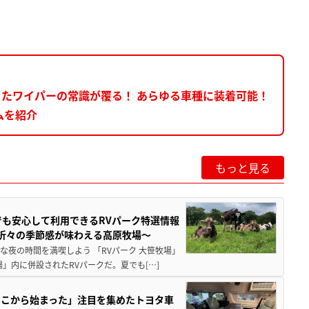
ったワイパーの常識が覆る！ あらゆる車種に装着可能！
ムを紹介
もっと見る
でも安心して利用できるRVパーク特選情報
季折々の季節感が味わえる高原牧場～
夜の時間を満喫しよう 「RVパーク 大笹牧場」
」内に併設されたRVパークだ。夏でも[…]
ここから始まった」注目を集めたトヨタ車