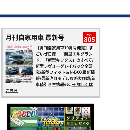
月刊自家用車 最新号
vol.
805
【月刊自家用車10月号発売】す
ごいぜ日産！「新型エルグラン
ド」「新型キックス」のすべて/
新型レヴォーグレイバック全研
究/新型フィット＆N-BOX最新情
報/最新注目モデル攻略大作戦/新
車値引き生情報etc.
→ 詳しくは
こちら