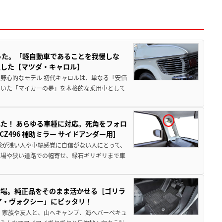
った。「軽自動車であることを我慢しな
生した【マツダ・キャロル】
野心的なモデル 初代キャロルは、単なる「安価
ていた「マイカーの夢」を本格的な乗用車として
た！ あらゆる車種に対応。死角をフォロ
496 補助ミラー サイドアンダー用］
験が浅い人や車幅感覚に自信がない人にとって、
車場や狭い道路での幅寄せ、縁石ギリギリまで車
登場。純正品をそのまま活かせる［ゴリラ
ア・ヴォクシー」にピッタリ！
 家族や友人と、山へキャンプ、海へバーベキュ