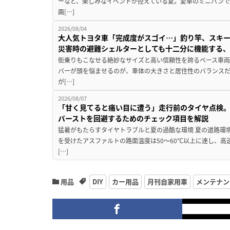
ーなど、楽しみなイベントが控えている夏。愛車のミニバン
画[…]
2026/08/04
大人気トヨタ車「完成度がスゴイ…」釣り竿、スキー
災害時の避難シェルターとしても十二分に機能する
街乗りもこなせる絶妙なサイズと高い信頼性を誇るベース車両
バーが頭を悩ませるのが、車体の大きさと居住性のバランス
が[…]
2026/08/07
「甘く見てると痛い目に遭う」走行前のタイヤ点検。
バーストを回避するためのチェック項目を解説
猛暑がもたらすタイヤトラブルと夏の過酷な環境 夏の道路環
を受けたアスファルトの路面温度は50〜60℃以上に達し、
[…]
用品
DIY
カー用品
月刊自家用車
メンテナン