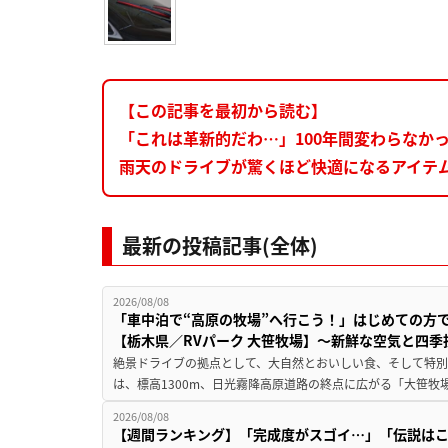
【この記事を最初から読む】
「これは革新的だわ…」100年間変わらなか
雨天のドライブが驚くほど快適になるアイテ
最新の投稿記事(全体)
2026/08/08
「車中泊で“高原の牧場”へ行こう！」はじめての方
【栃木県／RVパーク 大笹牧場】～新鮮な空気と四
絶景ドライブの拠点として、大自然とおいしい食、そして特別な
は、標高1300m、日光霧降高原道路の終点に広がる「大笹牧場
2026/08/08
【週間ランキング】「完成度がスゴイ…」「伝説は