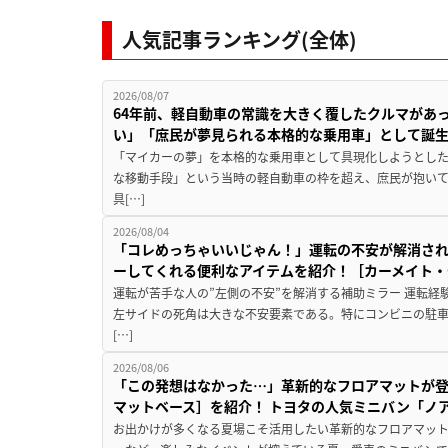
人気記事ランキング(全体)
2026/08/07
64年前、軽自動車の常識を大きく覆したクルマがあ
い」「庶民が夢見られる本格的な乗用車」として誕
「マイカーの夢」を本格的な乗用車として具現化しようとした
な移動手段」という当時の軽自動車の枠を超え、庶民が抱い
具[…]
2026/08/04
「コレめっちゃいいじゃん！」運転の不安が解消され
ーしてくれる便利なアイテムを紹介！［カーメイト・CZ
運転が苦手な人の”左側の不安”を解消する補助ミラー 運転経
左サイドの死角は大きな不安要素である。特にコンビニの駐
[…]
2026/08/06
「この発想はなかった…」革新的なフロアマットが
マットベース］を紹介！ トヨタの人気ミニバン「ノ
お出かけが多くなる夏場こそ活用したい革新的なフロアマット