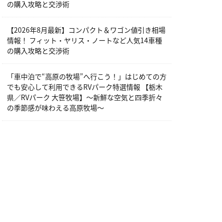
の購入攻略と交渉術
【2026年8月最新】コンパクト＆ワゴン値引き相場
情報！ フィット・ヤリス・ノートなど人気14車種
の購入攻略と交渉術
「車中泊で“高原の牧場”へ行こう！」はじめての方
でも安心して利用できるRVパーク特選情報 【栃木
県／RVパーク 大笹牧場】～新鮮な空気と四季折々
の季節感が味わえる高原牧場～