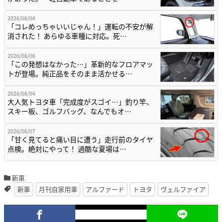
2026/08/04
「コレめっちゃいいじゃん！」運転の不安が解
消された！ あらゆる車種に対応。死…
2026/08/06
「この発想はなかった…」革新的なフロアマッ
トが登場。純正品をそのまま活かせる…
2026/08/04
大人気トヨタ車「完成度がスゴイ…」釣り竿、
スキー板、ゴルフバッグ、なんでもオ…
2026/08/07
「甘く見てると痛い目に遭う」走行前のタイヤ
点検。絶対にやって！ 過酷な夏場は…
新車
新車
月刊自家用車
アルファード
トヨタ
ヴェルファイア