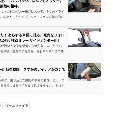
板、ゴルフバッグ、なんでもオッケー。
、無敵の相棒。
 キャンピングカー選びにおいて、多くのドライ
だ。広々としたキャブコンバージョンは魅力的だ
た！ あらゆる車種に対応。死角をフォロ
496 補助ミラー サイドアンダー用］
験が浅い人や車幅感覚に自信がない人にとって、
車場や狭い道路での幅寄せ、縁石ギリギリまで車
カー用品を検証。さすがのアイデアがガチで
ド］
るのが、乗り込んだ瞬間の車内の暑さ。炎天下で
るまでしばらく待たなければならない。 もはや
タ
ヴェルファイア