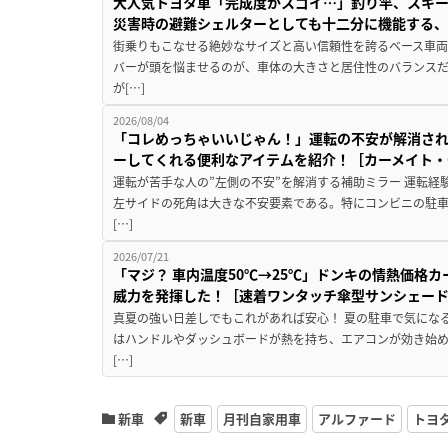
大人気トヨタ車「完成度がスゴイ…」釣り竿、スキー
災害時の避難シェルターとしても十二分に機能する
街乗りもこなせる絶妙なサイズと高い信頼性を誇るベース車両
バーが頭を悩ませるのが、車体の大きさと居住性のバランス
が[…]
2026/08/04
「コレめっちゃいいじゃん！」運転の不安が解消され
ーしてくれる便利なアイテムを紹介！［カーメイト・CZ
運転が苦手な人の”左側の不安”を解消する補助ミラー 運転経
左サイドの死角は大きな不安要素である。特にコンビニの駐
[…]
2026/07/21
「マジ？ 車内温度50℃→25℃」ドンキの情熱価格
威力を発揮した！［速着ワンタッチ傘型サンシェー
真夏の強い日差しでもこれがあれば安心！ 夏の駐車で気にな
はハンドルやダッシュボードが熱を持ち、エアコンが効き始め
[…]
新車
新車
月刊自家用車
アルファード
トヨ