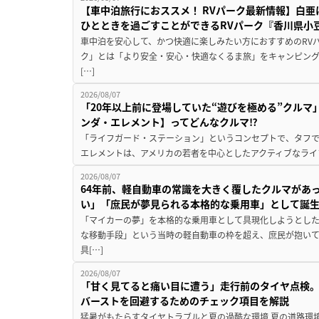
【車中泊旅行におススメ！ RVパーク最新情報】白
ひとときを過ごすことができるRVパーク『香川県小豆
車中泊を安心して、かつ快適に楽しみたい方におすすめのRVパ
ク」とは「より安全・安心・快適なくるま旅」をキャンピン
[…]
2026/08/07
「20年以上前に登場していた“遊びを極める”クルマ
ンダ・エレメント】ってどんなクルマ⁉︎
「ライフガード・ステーション」というコンセプトで、タフで
エレメントは、アメリカの若者を中心としたアクティブなライフ
2026/08/07
64年前、軽自動車の常識を大きく覆したクルマがあ
い」「庶民が夢見られる本格的な乗用車」として誕
「マイカーの夢」を本格的な乗用車として具現化しようとした
な移動手段」という当時の軽自動車の枠を超え、庶民が抱い
具[…]
2026/08/07
「甘く見てると痛い目に遭う」走行前のタイヤ点検。
バーストを回避するためのチェック項目を解説
猛暑がもたらすタイヤトラブルと夏の過酷な環境 夏の道路環