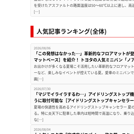
を受けたアスファルトの路面温度は50〜60℃以上に達し、
[…]
人気記事ランキング(全体)
2026/08/06
「この発想はなかった…」革新的なフロアマットが
マットベース］を紹介！ トヨタの人気ミニバン「ノ
お出かけが多くなる夏場こそ活用したい革新的なフロアマット
ーなど、楽しみなイベントが控えている夏。愛車のミニバン
画[…]
2026/07/30
「マジでイライラするわ…」アイドリングストップ機
うに取付可能な［アイドリングストップキャンセラ
夏場の快適性を高めるアイドリングストップキャンセラー 夏
る。特に炎天下に駐車した車内は短時間で高温になり、乗り
な[…]
2026/08/04