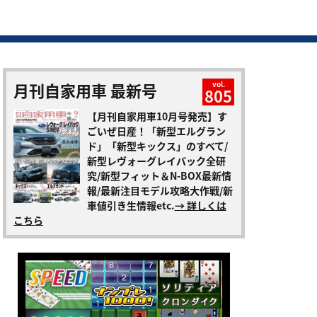
月刊自家用車 最新号
vol.
805
【月刊自家用車10月号発売】す
ごいぜ日産！「新型エルグラン
ド」「新型キックス」のすべて/
新型レヴォーグレイバック全研
究/新型フィット＆N-BOX最新情
報/最新注目モデル攻略大作戦/新
車値引き生情報etc.
→ 詳しくは
こちら