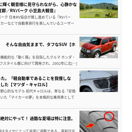
亜に輝く観音様に見守られながら、心静かな
郡／RVパーク 小豆島大観音』
ーク 日本RV協会が推し進めている「RVパー
グカーなどで自動車旅行を楽しんでいるユーザー
」 そんな自由気ままで、タフなSUV【ホ
機能的な「動く箱」を目指したクルマ ホンダ・
スタイル層に向けて開発され、2002年に北[…]
った。「軽自動車であることを我慢しな
生した【マツダ・キャロル】
野心的なモデル 初代キャロルは、単なる「安価
ていた「マイカーの夢」を本格的な乗用車として
絶対にやって！ 過酷な夏場は特に注意。
境はタイヤにとって非常に過酷である。直射日光