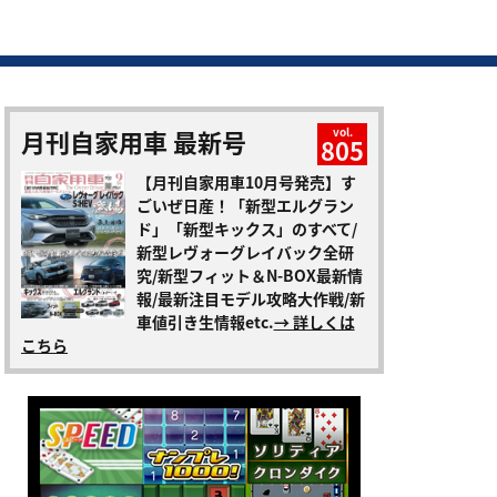
月刊自家用車 最新号
vol.
805
【月刊自家用車10月号発売】す
ごいぜ日産！「新型エルグラン
ド」「新型キックス」のすべて/
新型レヴォーグレイバック全研
究/新型フィット＆N-BOX最新情
報/最新注目モデル攻略大作戦/新
車値引き生情報etc.
→ 詳しくは
こちら