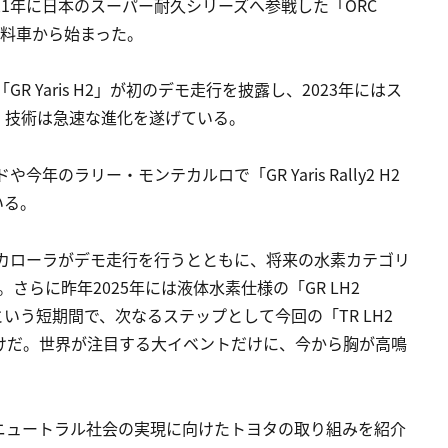
21年に日本のスーパー耐久シリーズへ参戦した「ORC
体水素燃料車から始まった。
R Yaris H2」が初のデモ走行を披露し、2023年にはス
、技術は急速な進化を遂げている。
年のラリー・モンテカルロで「GR Yaris Rally2 H2
いる。
素カローラがデモ走行を行うとともに、将来の水素カテゴリ
を発表。さらに昨年2025年には液体水素仕様の「GR LH2
1年という短期間で、次なるステップとして今回の「TR LH2
なったわけだ。世界が注目する大イベントだけに、今から胸が高鳴
ニュートラル社会の実現に向けたトヨタの取り組みを紹介