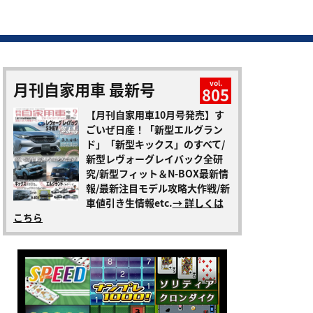
月刊自家用車 最新号
vol.
805
【月刊自家用車10月号発売】す
ごいぜ日産！「新型エルグラン
ド」「新型キックス」のすべて/
新型レヴォーグレイバック全研
究/新型フィット＆N-BOX最新情
報/最新注目モデル攻略大作戦/新
車値引き生情報etc.
→ 詳しくは
こちら