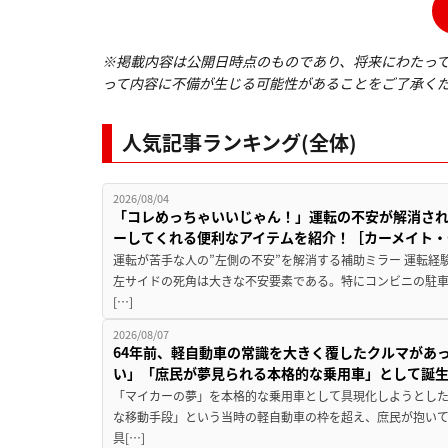
※掲載内容は公開日時点のものであり、将来にわたっ
って内容に不備が生じる可能性があることをご了承く
人気記事ランキング(全体)
2026/08/04
「コレめっちゃいいじゃん！」運転の不安が解消され
ーしてくれる便利なアイテムを紹介！［カーメイト・CZ
運転が苦手な人の”左側の不安”を解消する補助ミラー 運転経
左サイドの死角は大きな不安要素である。特にコンビニの駐
[…]
2026/08/07
64年前、軽自動車の常識を大きく覆したクルマがあ
い」「庶民が夢見られる本格的な乗用車」として誕
「マイカーの夢」を本格的な乗用車として具現化しようとした
な移動手段」という当時の軽自動車の枠を超え、庶民が抱い
具[…]