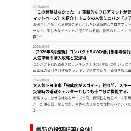
2026/08/06
「この発想はなかった…」革新的なフロアマットが
マットベース］を紹介！ トヨタの人気ミニバン「ノ
お出かけが多くなる夏場こそ活用したい革新的なフロアマット
ーなど、楽しみなイベントが控えている夏。愛車のミニバン
画[…]
2026/08/07
【2026年8月最新】コンパクトSUVの値引き相場情報
人気車種の購入攻略と交渉術
コンパクトSUV値引き額ランキング！ 2026年8月の狙い目は？
両本体の値引き目標額をランキング形式で紹介。値引き額は車
2026/08/04
大人気トヨタ車「完成度がスゴイ…」釣り竿、スキー
災害時の避難シェルターとしても十二分に機能する
街乗りもこなせる絶妙なサイズと高い信頼性を誇るベース車両
バーが頭を悩ませるのが、車体の大きさと居住性のバランス
が[…]
最新の投稿記事(全体)