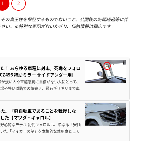
1
2
てその真正性を保証するものでないこと、公開後の時間経過等に伴
ださい。※特別な表記がないかぎり、価格情報は税込です。
た！ あらゆる車種に対応。死角をフォロ
496 補助ミラー サイドアンダー用］
験が浅い人や車幅感覚に自信がない人にとって、
車場や狭い道路での幅寄せ、縁石ギリギリまで車
った。「軽自動車であることを我慢しな
生した【マツダ・キャロル】
野心的なモデル 初代キャロルは、単なる「安価
ていた「マイカーの夢」を本格的な乗用車として